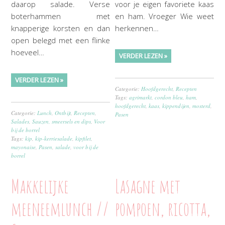
daarop salade. Verse
voor je eigen favoriete kaas
boterhammen met
en ham. Vroeger Wie weet
knapperige korsten en dan
herkennen…
open belegd met een flinke
hoeveel…
VERDER LEZEN »
VERDER LEZEN »
Categorie:
Hoofdgerecht
,
Recepten
Tags:
agrimarkt
,
cordon bleu
,
ham
,
hoofdgerecht
,
kaas
,
kippendijen
,
mosterd
,
Categorie:
Lunch
,
Ontbijt
,
Recepten
,
Pasen
Salades
,
Sauzen, smeersels en dips
,
Voor
bij de borrel
Tags:
kip
,
kip-kerriesalade
,
kipfilet
,
mayonaise
,
Pasen
,
salade
,
voor bij de
borrel
Makkelijke
Lasagne met
meeneemlunch //
pompoen, ricotta,