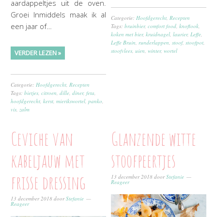
aardappeltjes uit de oven.
Groei Inmiddels maak ik al
Categorie:
Hoofdgerecht
,
Recepten
een jaar of…
Tags:
bruinbier
,
comfort food
,
knoflook
,
koken met bier
,
kruidnagel
,
laurier
,
Leffe
,
Leffe Bruin
,
runderlappen
,
stoof
,
stoofpot
,
stoofvlees
,
uien
,
winter
,
wortel
VERDER LEZEN »
Categorie:
Hoofdgerecht
,
Recepten
Tags:
bietjes
,
citroen
,
dille
,
diner
,
feta
,
hoofdgerecht
,
kerst
,
mierikswortel
,
panko
,
vis
,
zalm
Ceviche van
Glanzende witte
kabeljauw met
stoofpeertjes
frisse dressing
13 december 2018
door
Stefanie
Reageer
13 december 2018
door
Stefanie
Reageer