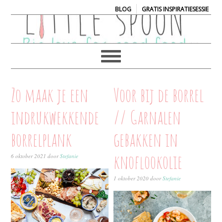
|
BLOG
GRATIS INSPIRATIESESSIE
Zo maak je een
Voor bij de borrel
indrukwekkende
// Garnalen
borrelplank
gebakken in
knoflookolie
6 oktober 2021
door
Stefanie
1 oktober 2020
door
Stefanie