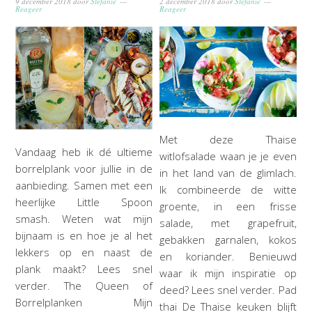
9 december 2018
door
Stefanie
2 december 2018
door
Stefanie
Reageer
Reageer
Met deze Thaise
Vandaag heb ik dé ultieme
witlofsalade waan je je even
borrelplank voor jullie in de
in het land van de glimlach.
aanbieding. Samen met een
Ik combineerde de witte
heerlijke Little Spoon
groente, in een frisse
smash. Weten wat mijn
salade, met grapefruit,
bijnaam is en hoe je al het
gebakken garnalen, kokos
lekkers op en naast de
en koriander. Benieuwd
plank maakt? Lees snel
waar ik mijn inspiratie op
verder. The Queen of
deed? Lees snel verder. Pad
Borrelplanken Mijn
thai De Thaise keuken blijft