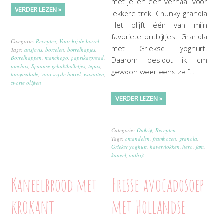
met je en een verhaal voor
VERDER LEZEN »
lekkere trek. Chunky granola
Het blijft één van mijn
favoriete ontbijtjes. Granola
Categorie:
Recepten
,
Voor bij de borrel
met Griekse yoghurt.
Tags:
ansjovis
,
borrelen
,
borrelhapjes
,
Borrelhappen
,
manchego
,
paprikaspread
,
Daarom besloot ik om
pinchos
,
Spaanse gehaktballetjes
,
tapas
,
gewoon weer eens zelf…
tonijnsalade
,
voor bij de borrel
,
walnoten
,
zwarte olijven
VERDER LEZEN »
Categorie:
Ontbijt
,
Recepten
Tags:
amandelen
,
frambozen
,
granola
,
Griekse yoghurt
,
havervlokken
,
hero
,
jam
,
kaneel
,
ontbijt
Kaneelbrood met
Frisse avocadosoep
krokant
met Hollandse