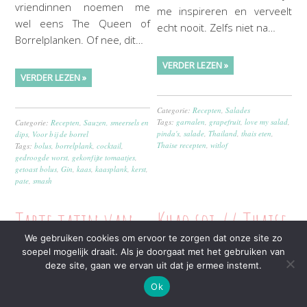
vriendinnen noemen me
me inspireren en verveelt
wel eens The Queen of
echt nooit. Zelfs niet na…
Borrelplanken. Of nee, dit…
VERDER LEZEN »
VERDER LEZEN »
Categorie:
Recepten
,
Salades
Tags:
garnalen
,
grapefruit
,
love my salad
,
Categorie:
Recepten
,
Sauzen, smeersels en
pinda's
,
salade
,
Thailand
,
thais eten
,
dips
,
Voor bij de borrel
Thaise recepten
,
witlof
Tags:
bolus
,
borrelplank
,
cocktail
,
gedroogde worst
,
gekonfijte tomaatjes
,
getoast bolus
,
Gin
,
kaas
,
kaasplank
,
kerst
,
pate
,
smash
Tarte tatin van
Khao soi // Thaise
We gebruiken cookies om ervoor te zorgen dat onze site zo
sjalotten met een
currysoep met
soepel mogelijk draait. Als je doorgaat met het gebruiken van
deze site, gaan we ervan uit dat je ermee instemt.
kruidige salade
noodles en kip
Ok
2 december 2018
door
Stefanie
28 november 2018
door
Stefanie