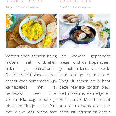
10 april 2019
door
Stefanie
7 april 2019
door
Stefanie
Verschillende soorten beleg
Een krokant gepaneerd
mogen niet ontbreken
laagje rond de kippendijen,
tijdens je paasbrunch.
gesmolten kaas, smaakvolle
Daarom deel ik vandaag een
ham en grove mosterd.
recept voor homemade kip-
Voeg dit samen en je hebt
kerriesalade met je.
deze heerlijke cordon bleu.
Benieuwd? Lees snel
Zelf maken is een eitje en
verder. Elke dag brood Ik ga
zo smaakvol. Met dit recept
direct eerlijk zijn. Het liefste
kun je trouwens ook naar
eet ik elke dag brood met
hartelust variëren en kiezen