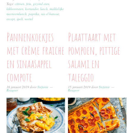
Tags:
citroen
,
feta
,
gezond eten
,
kikkererwten
,
koriander
,
lunch
,
makkelijke
meeneemlunch
,
paprika
,
ras el hanout
,
recept
,
spelt
,
wortel
Pannenkoekjes
Plaattaart met
met crème fraiche
pompoen, pittige
en sinaasappel
salami en
compote
taleggio
16 januari 2019
door
Stefanie
15 januari 2019
door
Stefanie
Reageer
Reageer