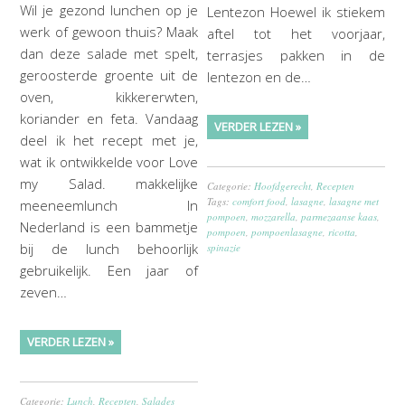
Wil je gezond lunchen op je
Lentezon Hoewel ik stiekem
werk of gewoon thuis? Maak
aftel tot het voorjaar,
dan deze salade met spelt,
terrasjes pakken in de
geroosterde groente uit de
lentezon en de…
oven, kikkererwten,
koriander en feta. Vandaag
VERDER LEZEN »
deel ik het recept met je,
wat ik ontwikkelde voor Love
my Salad. makkelijke
Categorie:
Hoofdgerecht
,
Recepten
Tags:
comfort food
,
lasagne
,
lasagne met
meeneemlunch In
pompoen
,
mozzarella
,
parmezaanse kaas
,
Nederland is een bammetje
pompoen
,
pompoenlasagne
,
ricotta
,
bij de lunch behoorlijk
spinazie
gebruikelijk. Een jaar of
zeven…
VERDER LEZEN »
Categorie:
Lunch
,
Recepten
,
Salades