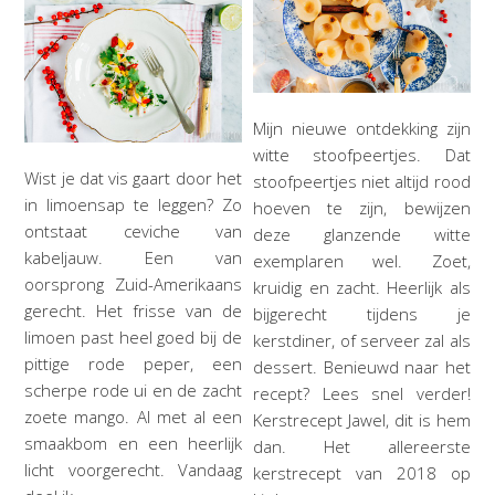
Mijn nieuwe ontdekking zijn
witte stoofpeertjes. Dat
Wist je dat vis gaart door het
stoofpeertjes niet altijd rood
in limoensap te leggen? Zo
hoeven te zijn, bewijzen
ontstaat ceviche van
deze glanzende witte
kabeljauw. Een van
exemplaren wel. Zoet,
oorsprong Zuid-Amerikaans
kruidig en zacht. Heerlijk als
gerecht. Het frisse van de
bijgerecht tijdens je
limoen past heel goed bij de
kerstdiner, of serveer zal als
pittige rode peper, een
dessert. Benieuwd naar het
scherpe rode ui en de zacht
recept? Lees snel verder!
zoete mango. Al met al een
Kerstrecept Jawel, dit is hem
smaakbom en een heerlijk
dan. Het allereerste
licht voorgerecht. Vandaag
kerstrecept van 2018 op