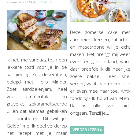
23 augustus 2019
door
Stefanie
Deze zomerse cake met
aardbeien, kersen, rabarber
en mascarpone wil je echt
maken. Het brengt mij weer
Ik heb me vandaag toch een
even terug in Letland, want
lekkere tosti voor je in de
daar proefde ik dit heerlijke
aanbieding. Zuurdesemtosti,
zoete baksel. Lees snel
belegd met Hero Minder
verder, want dan neem ik je
Zoet aardbeienjam, heel
er even mee naar toe. Anti-
veel emmentaler en
foodblog? Ik houd van eten.
gruyere, gekarameliseerde
Dat is jullie vast niet
ui en dat allemaal gebakken
ontgaan. Tenzij je…
in roomboter. Dit wil je.
Geloof me. Ik deel verderop
VERDER LEZEN »
het recept met je, maar