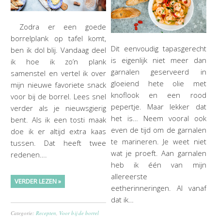
Zodra er een goede
borrelplank op tafel komt,
Dit eenvoudig tapasgerecht
ben ik dol blij. Vandaag deel
is eigenlijk niet meer dan
ik hoe ik zo’n plank
garnalen geserveerd in
samenstel en vertel ik over
gloeiend hete olie met
mijn nieuwe favoriete snack
knoflook en een rood
voor bij de borrel. Lees snel
pepertje. Maar lekker dat
verder als je nieuwsgierig
het is… Neem vooral ook
bent. Als ik een tosti maak
even de tijd om de garnalen
doe ik er altijd extra kaas
te marineren. Je weet niet
tussen. Dat heeft twee
wat je proeft. Aan garnalen
redenen….
heb ik één van mijn
allereerste
VERDER LEZEN »
eetherinneringen. Al vanaf
dat ik…
Categorie:
Recepten
,
Voor bij de borrel