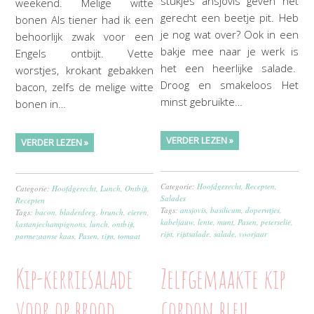
stukjes ansjovis geven het
weekend. Melige witte
gerecht een beetje pit. Heb
bonen Als tiener had ik een
je nog wat over? Ook in een
behoorlijk zwak voor een
bakje mee naar je werk is
Engels ontbijt. Vette
het een heerlijke salade.
worstjes, krokant gebakken
Droog en smakeloos Het
bacon, zelfs de melige witte
minst gebruikte…
bonen in…
VERDER LEZEN »
VERDER LEZEN »
Categorie:
Hoofdgerecht
,
Recepten
,
Categorie:
Hoofdgerecht
,
Lunch
,
Ontbijt
,
Salades
Recepten
Tags:
ansjovis
,
basilicum
,
doperwtjes
,
Tags:
bacon
,
bladerdeeg
,
brunch
,
eieren
,
kabeljauw
,
lente
,
munt
,
Pasen
,
peterselie
,
kastanjechampignons
,
lunch
,
ontbijt
,
rijst
,
rijstsalade
,
salade
,
voorjaar
parmezaanse kaas
,
Pasen
,
tijm
,
tomaat
Kip-kerriesalade
Zelfgemaakte kip
voor op brood
cordon bleu