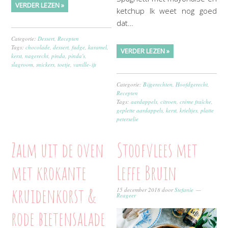
VERDER LEZEN »
ketchup Ik weet nog goed
dat…
Categorie:
Dessert
,
Recepten
Tags:
chocolade
,
dessert
,
fudge
,
karamel
,
VERDER LEZEN »
kerst
,
nagerecht
,
pinda
,
pinda's
,
slagroom
,
snickers
,
toetje
,
vanille-ijs
Categorie:
Bijgerechten
,
Hoofdgerecht
,
Recepten
Tags:
aardappels
,
citroen
,
crème fraîche
,
geplette aardappels
,
kerst
,
krieltjes
,
platte
peterselie
Zalm uit de oven
Stoofvlees met
met krokante
Leffe Bruin
kruidenkorst &
15 december 2018
door
Stefanie
Reageer
rode bietensalade