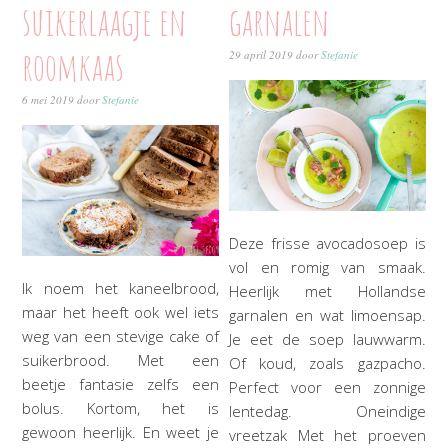
suikerlaagje en
garnalen
roomkaas
29 april 2019
door
Stefanie
6 mei 2019
door
Stefanie
Deze frisse avocadosoep is
vol en romig van smaak.
Ik noem het kaneelbrood,
Heerlijk met Hollandse
maar het heeft ook wel iets
garnalen en wat limoensap.
weg van een stevige cake of
Je eet de soep lauwwarm.
suikerbrood. Met een
Of koud, zoals gazpacho.
beetje fantasie zelfs een
Perfect voor een zonnige
bolus. Kortom, het is
lentedag. Oneindige
gewoon heerlijk. En weet je
vreetzak Met het proeven