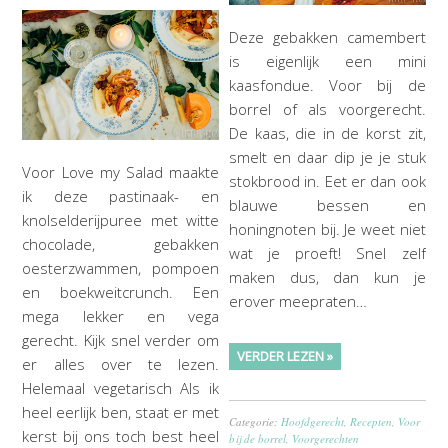
Deze gebakken camembert
is eigenlijk een mini
kaasfondue. Voor bij de
borrel of als voorgerecht.
De kaas, die in de korst zit,
smelt en daar dip je je stuk
Voor Love my Salad maakte
stokbrood in. Eet er dan ook
ik deze pastinaak- en
blauwe bessen en
knolselderijpuree met witte
honingnoten bij. Je weet niet
chocolade, gebakken
wat je proeft! Snel zelf
oesterzwammen, pompoen
maken dus, dan kun je
en boekweitcrunch. Een
erover meepraten…
mega lekker en vega
gerecht. Kijk snel verder om
VERDER LEZEN »
er alles over te lezen.
Helemaal vegetarisch Als ik
heel eerlijk ben, staat er met
Categorie:
Hoofdgerecht
,
Recepten
,
Voor
kerst bij ons toch best heel
bij de borrel
,
Voorgerechten