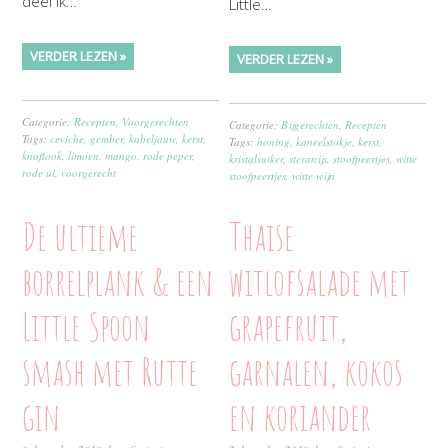
deel ik…
Little…
VERDER LEZEN »
VERDER LEZEN »
Categorie:
Recepten
,
Voorgerechten
Categorie:
Bijgerechten
,
Recepten
Tags:
ceviche
,
gember
,
kabeljauw
,
kerst
,
Tags:
honing
,
kaneelstokje
,
kerst
,
knoflook
,
limoen
,
mango
,
rode peper
,
kristalsuiker
,
steranijs
,
stoofpeertjes
,
witte
rode ui
,
voorgerecht
stoofpeertjes
,
witte wijn
De ultieme
Thaise
borrelplank & een
witlofsalade met
Little Spoon
grapefruit,
smash met Rutte
garnalen, kokos
gin
en koriander