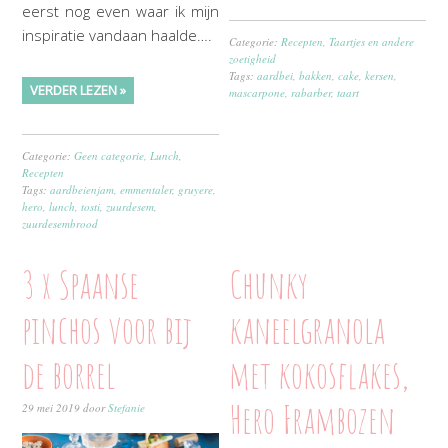
eerst nog even waar ik mijn
inspiratie vandaan haalde….
Categorie:
Recepten
,
Taartjes en andere
zoetigheid
Tags:
aardbei
,
bakken
,
cake
,
kersen
,
VERDER LEZEN »
mascarpone
,
rabarber
,
taart
Categorie:
Geen categorie
,
Lunch
,
Recepten
Tags:
aardbeienjam
,
emmentaler
,
gruyere
,
hero
,
lunch
,
tosti
,
zuurdesem
,
zuurdesembrood
3 x Spaanse
Chunky
pinchos voor bij
kaneelgranola
de borrel
met kokosflakes,
Hero Frambozen
29 mei 2019
door
Stefanie