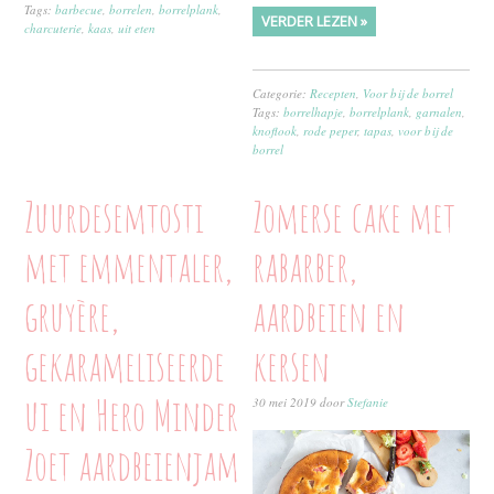
Tags:
barbecue
,
borrelen
,
borrelplank
,
VERDER LEZEN »
charcuterie
,
kaas
,
uit eten
Categorie:
Recepten
,
Voor bij de borrel
Tags:
borrelhapje
,
borrelplank
,
garnalen
,
knoflook
,
rode peper
,
tapas
,
voor bij de
borrel
Zuurdesemtosti
Zomerse cake met
met emmentaler,
rabarber,
gruyère,
aardbeien en
gekarameliseerde
kersen
ui en Hero Minder
30 mei 2019
door
Stefanie
Zoet aardbeienjam