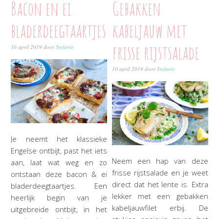
Bacon en ei
Gebakken
bladerdeegtaartjes
kabeljauw met
frisse rijstsalade
10 april 2019
door
Stefanie
10 april 2019
door
Stefanie
Je neemt het klassieke
Engelse ontbijt, past het iets
Neem een hap van deze
aan, laat wat weg en zo
frisse rijstsalade en je weet
ontstaan deze bacon & ei
direct dat het lente is. Extra
bladerdeegtaartjes. Een
lekker met een gebakken
heerlijk begin van je
kabeljauwfilet erbij. De
uitgebreide ontbijt, in het