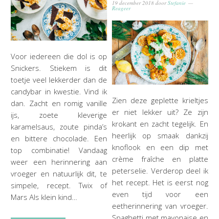
19 december 2018
door
Stefanie
Reageer
Voor iedereen die dol is op
Snickers. Stiekem is dit
toetje veel lekkerder dan de
candybar in kwestie. Vind ik
Zien deze geplette krieltjes
dan. Zacht en romig vanille
er niet lekker uit? Ze zijn
ijs, zoete kleverige
krokant en zacht tegelijk. En
karamelsaus, zoute pinda’s
heerlijk op smaak dankzij
en bittere chocolade. Een
knoflook en een dip met
top combinatie! Vandaag
crème fraîche en platte
weer een herinnering aan
peterselie. Verderop deel ik
vroeger en natuurlijk dit, te
het recept. Het is eerst nog
simpele, recept. Twix of
even tijd voor een
Mars Als klein kind…
eetherinnering van vroeger.
Spaghetti met mayonaise en