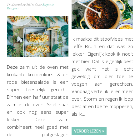
18 december 2018
door
Stefanie
Reageer
Ik maakte dit stoofvlees met
Leffe Bruin en dat was zo
lekker. Eigenlijk kook ik nooit
met bier. Dat is eigenlijk best
Deze zalm uit de oven met
gek, want het is echt
krokante kruidenkorst & en
geweldig om bier toe te
rode bietensalade is een
voegen aan gerechten.
super feestelijk gerecht.
Vandaag vertel ik je er meer
Binnen een half uur staat de
over. Storm en regen Ik loop
zalm in de oven. Snel klaar
best af en toe te mopperen,
en ook nog eens super
als ik…
lekker. Deze zalm
combineert heel goed met
VERDER LEZEN »
de platgeslagen