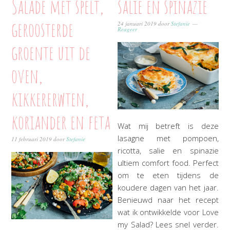
Salade met spelt,
salie en spinazie
geroosterde
24 januari 2019
door
Stefanie
Reageer
groente uit de
oven,
kikkererwten,
koriander en feta
Wat mij betreft is deze
lasagne met pompoen,
11 februari 2019
door
Stefanie
ricotta, salie en spinazie
ultiem comfort food. Perfect
om te eten tijdens de
koudere dagen van het jaar.
Benieuwd naar het recept
wat ik ontwikkelde voor Love
my Salad? Lees snel verder.