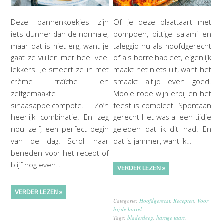
Deze pannenkoekjes zijn
Of je deze plaattaart met
iets dunner dan de normale,
pompoen, pittige salami en
maar dat is niet erg, want je
taleggio nu als hoofdgerecht
gaat ze vullen met heel veel
of als borrelhap eet, eigenlijk
lekkers. Je smeert ze in met
maakt het niets uit, want het
crème fraîche en
smaakt altijd even goed.
zelfgemaakte
Mooie rode wijn erbij en het
sinaasappelcompote. Zo’n
feest is compleet. Spontaan
heerlijk combinatie! En zeg
gerecht Het was al een tijdje
nou zelf, een perfect begin
geleden dat ik dit had. En
van de dag. Scroll naar
dat is jammer, want ik…
beneden voor het recept of
blijf nog even…
VERDER LEZEN »
VERDER LEZEN »
Categorie:
Hoofdgerecht
,
Recepten
,
Voor
bij de borrel
Tags:
bladerdeeg
,
hartige taart
,