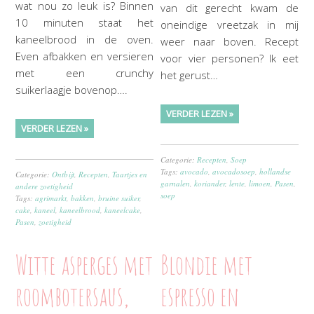
wat nou zo leuk is? Binnen
van dit gerecht kwam de
10 minuten staat het
oneindige vreetzak in mij
kaneelbrood in de oven.
weer naar boven. Recept
Even afbakken en versieren
voor vier personen? Ik eet
met een crunchy
het gerust…
suikerlaagje bovenop….
VERDER LEZEN »
VERDER LEZEN »
Categorie:
Recepten
,
Soep
Tags:
avocado
,
avocadosoep
,
hollandse
Categorie:
Ontbijt
,
Recepten
,
Taartjes en
garnalen
,
koriander
,
lente
,
limoen
,
Pasen
,
andere zoetigheid
soep
Tags:
agrimarkt
,
bakken
,
bruine suiker
,
cake
,
kaneel
,
kaneelbrood
,
kaneelcake
,
Pasen
,
zoetigheid
Witte asperges met
Blondie met
roombotersaus,
espresso en