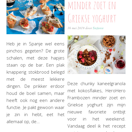
minder zoet en
Griekse yoghurt
16 mei 2019
door
Stefanie
Heb je in Spanje wel eens
pinchos gegeten? De grote
schalen, met deze hapjes
staan op de bar. Een plak
knapperig stokbrood belegd
met de meest lekkere
Deze chunky kaneelgranola
dingen. De prikker erdoor
met kokosflakes, HeroHero
houd de boel samen, maar
Frambozen minder zoet en
heeft ook nog een andere
Griekse yoghurt zijn mijn
functie. Je pakt gewoon waar
nieuwe favoriete ontbijt
je zin in hebt, eet het
voor in het weekend.
allemaal op, de…
Vandaag deel ik het recept