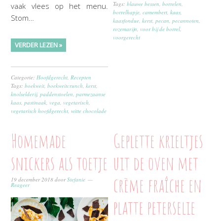
Tags:
blauwe bessen
,
borrelen
,
vaak vlees op het menu.
borrelhapje
,
camembert
,
kaas
,
Stom…
kaasfondue
,
kerst
,
pecan
,
pecannoten
,
rozemarijn
,
voor bij de borrel
,
voorgerecht
VERDER LEZEN »
Categorie:
Hoofdgerecht
,
Recepten
Tags:
boekweit
,
boekweitcrunch
,
kerst
,
knolselderij
,
paddenstoelen
,
parmezaanse
kaas
,
pastinaak
,
vega
,
vegetarisch
,
vegetarisch hoofdgerecht
,
witte chocolade
Homemade
Geplette krieltjes
snickers als toetje
uit de oven met
crème fraîche en
19 december 2018
door
Stefanie
Reageer
platte peterselie