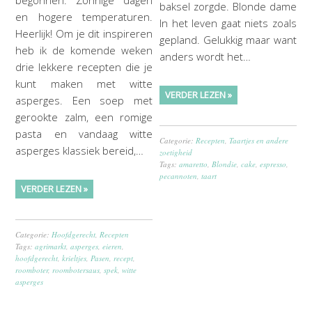
baksel zorgde. Blonde dame
en hogere temperaturen.
In het leven gaat niets zoals
Heerlijk! Om je dit inspireren
gepland. Gelukkig maar want
heb ik de komende weken
anders wordt het…
drie lekkere recepten die je
kunt maken met witte
VERDER LEZEN »
asperges. Een soep met
gerookte zalm, een romige
pasta en vandaag witte
Categorie:
Recepten
,
Taartjes en andere
asperges klassiek bereid,…
zoetigheid
Tags:
amaretto
,
Blondie
,
cake
,
espresso
,
pecannoten
,
taart
VERDER LEZEN »
Categorie:
Hoofdgerecht
,
Recepten
Tags:
agrimarkt
,
asperges
,
eieren
,
hoofdgerecht
,
krieltjes
,
Pasen
,
recept
,
roomboter
,
roombotersaus
,
spek
,
witte
asperges