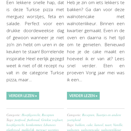
Een lekkere snelle hap, dat
Heb je zin om iets lekkers te
is deze Turkse pizza met
bakken? Ga dan voor deze
merguez worstjes, feta en
walnotencake met
salade. Perfect voor een
walnotenlikeur. Binnen een
drukke doordeweekse dag
kwartier gemaakt. Even in de
of gewoon wanneer je niet
oven en daarna is het tijd
zo’n zin hebt om uren in de
om te genieten. Benieuwd
keuken te staan! Borrelende
hoe je de cake maakt en
inspiratie Heel eerlijk gezegd
hoeveel ik er van at? Lees
weet ik niet of dit recept nu
snel verder. Eten en
valt in de categorie Turkse
proeven Vorig jaar mei was
pizza, maar…
ik een…
VERDER LEZEN »
VERDER LEZEN »
Categorie:
Hoofdgerecht
,
Recepten
Categorie:
Recepten
,
Taartjes en andere
Tags:
fastfood
,
flatbread
,
Griekse yoghurt
,
zoetigheid
hoofdgerecht
,
komkommer
,
Libanees
Tags:
bakken
,
cake
,
kaneel
,
taart
,
Vanille
,
platbrood
,
makkelijk
,
merguez worstjes
,
walnoten
,
walnotencake
,
walnotenlikeur