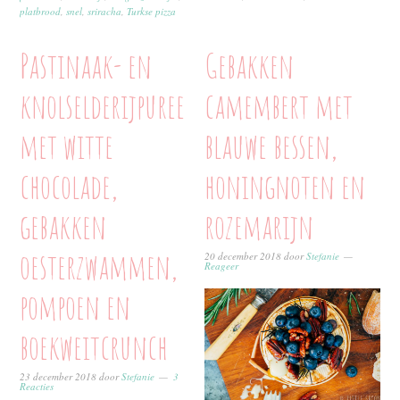
platbrood
,
snel
,
sriracha
,
Turkse pizza
Pastinaak- en
Gebakken
knolselderijpuree
camembert met
met witte
blauwe bessen,
chocolade,
honingnoten en
gebakken
rozemarijn
oesterzwammen,
20 december 2018
door
Stefanie
Reageer
pompoen en
boekweitcrunch
23 december 2018
door
Stefanie
3
Reacties