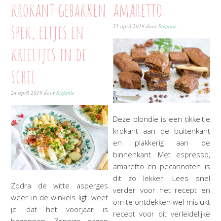
krokant gebakken
amaretto
spek, eitjes en
21 april 2019
door
Stefanie
krieltjes in de
schil
24 april 2019
door
Stefanie
Deze blondie is een tikkeltje
krokant aan de buitenkant
en plakkerig aan de
binnenkant. Met espresso,
amaretto en pecannoten is
dit zo lekker. Lees snel
Zodra de witte asperges
verder voor het recept en
weer in de winkels ligt, weet
om te ontdekken wel mislukt
je dat het voorjaar is
recept voor dit verleidelijke
begonnen. Zonnige dagen