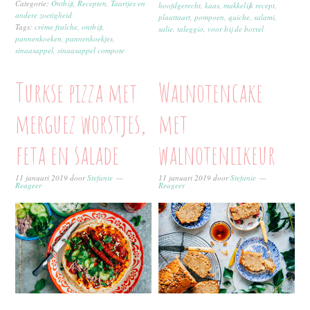
Categorie:
Ontbijt
,
Recepten
,
Taartjes en
hoofdgerecht
,
kaas
,
makkelijk recept
,
andere zoetigheid
plaattaart
,
pompoen
,
quiche
,
salami
,
Tags:
crème fraîche
,
ontbijt
,
salie
,
taleggio
,
voor bij de borrel
pannenkoeken
,
pannenkoekjes
,
sinaasappel
,
sinaasappel compote
Turkse pizza met
Walnotencake
merguez worstjes,
met
feta en salade
walnotenlikeur
11 januari 2019
door
Stefanie
11 januari 2019
door
Stefanie
Reageer
Reageer