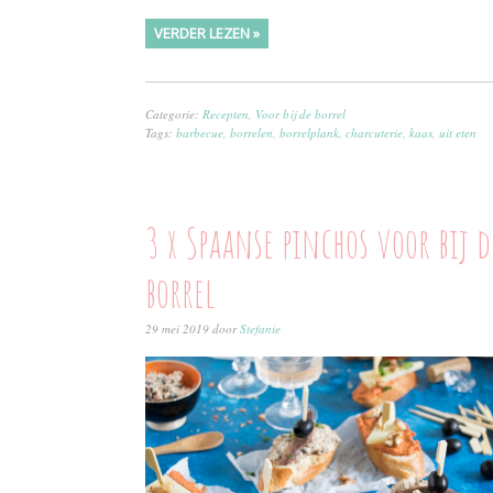
VERDER LEZEN »
Categorie:
Recepten
,
Voor bij de borrel
Tags:
barbecue
,
borrelen
,
borrelplank
,
charcuterie
,
kaas
,
uit eten
3 x Spaanse pinchos voor bij d
borrel
29 mei 2019
door
Stefanie