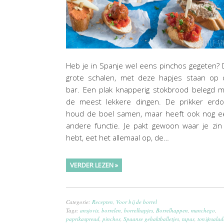
Heb je in Spanje wel eens pinchos gegeten?
grote schalen, met deze hapjes staan op 
bar. Een plak knapperig stokbrood belegd 
de meest lekkere dingen. De prikker erdo
houd de boel samen, maar heeft ook nog e
andere functie. Je pakt gewoon waar je zin
hebt, eet het allemaal op, de…
VERDER LEZEN »
Categorie:
Recepten
,
Voor bij de borrel
Tags:
ansjovis
,
borrelen
,
borrelhapjes
,
Borrelhappen
,
manchego
,
paprikaspread
,
pinchos
,
Spaanse gehaktballetjes
,
tapas
,
tonijnsalad