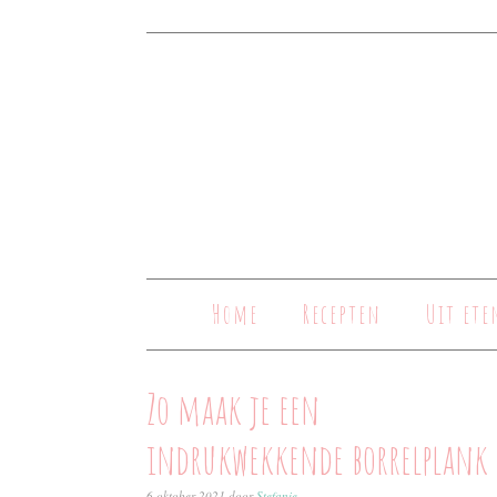
Home
Recepten
Uit ete
Zo maak je een
indrukwekkende borrelplank
6 oktober 2021
door
Stefanie