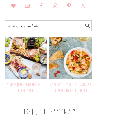
Zo maak je een indrukwekkende
Voor bij de borrel // Garnalen
borrelplank
gebakken in knoflookolie
LIKE JIJ LITTLE SPOON AL?