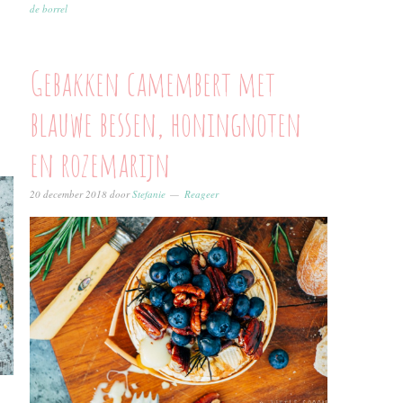
de borrel
Gebakken camembert met
blauwe bessen, honingnoten
en rozemarijn
20 december 2018
door
Stefanie
Reageer