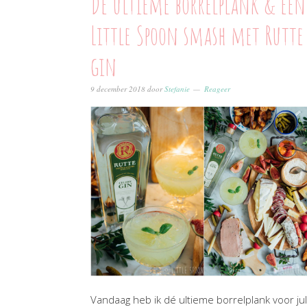
De ultieme borrelplank & een
Little Spoon smash met Rutte
gin
9 december 2018
door
Stefanie
Reageer
Vandaag heb ik dé ultieme borrelplank voor jul