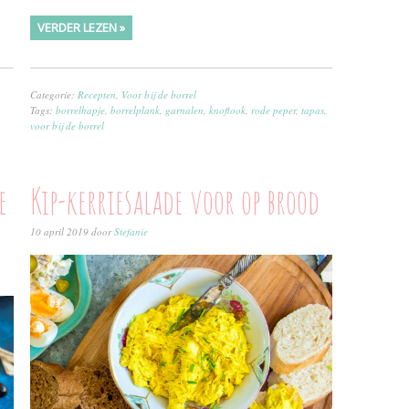
VERDER LEZEN »
Categorie:
Recepten
,
Voor bij de borrel
Tags:
borrelhapje
,
borrelplank
,
garnalen
,
knoflook
,
rode peper
,
tapas
,
voor bij de borrel
e
Kip-kerriesalade voor op brood
10 april 2019
door
Stefanie