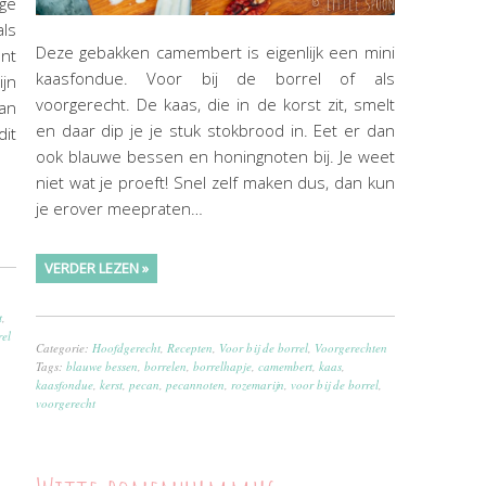
ge
als
Deze gebakken camembert is eigenlijk een mini
ant
kaasfondue. Voor bij de borrel of als
ijn
voorgerecht. De kaas, die in de korst zit, smelt
an
en daar dip je je stuk stokbrood in. Eet er dan
dit
ook blauwe bessen en honingnoten bij. Je weet
niet wat je proeft! Snel zelf maken dus, dan kun
je erover meepraten…
VERDER LEZEN »
t
,
rel
Categorie:
Hoofdgerecht
,
Recepten
,
Voor bij de borrel
,
Voorgerechten
Tags:
blauwe bessen
,
borrelen
,
borrelhapje
,
camembert
,
kaas
,
kaasfondue
,
kerst
,
pecan
,
pecannoten
,
rozemarijn
,
voor bij de borrel
,
voorgerecht