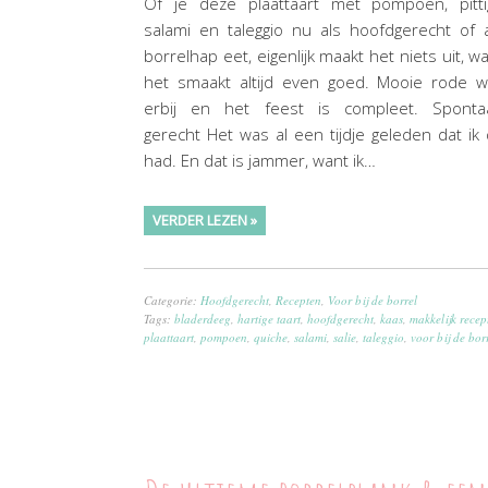
Of je deze plaattaart met pompoen, pitti
salami en taleggio nu als hoofdgerecht of 
borrelhap eet, eigenlijk maakt het niets uit, w
het smaakt altijd even goed. Mooie rode w
erbij en het feest is compleet. Sponta
gerecht Het was al een tijdje geleden dat ik 
had. En dat is jammer, want ik…
VERDER LEZEN »
Categorie:
Hoofdgerecht
,
Recepten
,
Voor bij de borrel
Tags:
bladerdeeg
,
hartige taart
,
hoofdgerecht
,
kaas
,
makkelijk recep
plaattaart
,
pompoen
,
quiche
,
salami
,
salie
,
taleggio
,
voor bij de bor