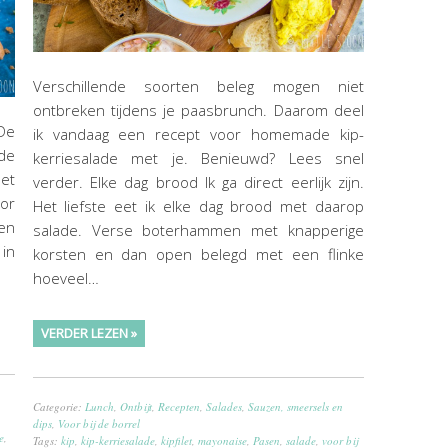
Verschillende soorten beleg mogen niet
ontbreken tijdens je paasbrunch. Daarom deel
 De
ik vandaag een recept voor homemade kip-
de
kerriesalade met je. Benieuwd? Lees snel
met
verder. Elke dag brood Ik ga direct eerlijk zijn.
or
Het liefste eet ik elke dag brood met daarop
en
salade. Verse boterhammen met knapperige
 in
korsten en dan open belegd met een flinke
hoeveel…
VERDER LEZEN »
Categorie:
Lunch
,
Ontbijt
,
Recepten
,
Salades
,
Sauzen, smeersels en
dips
,
Voor bij de borrel
e
,
Tags:
kip
,
kip-kerriesalade
,
kipfilet
,
mayonaise
,
Pasen
,
salade
,
voor bij