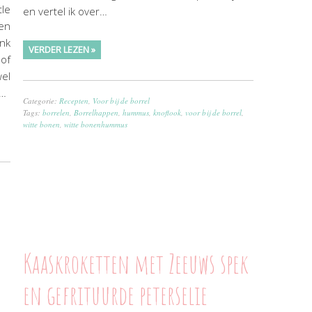
tle
en vertel ik over…
en
nk
VERDER LEZEN »
of
wel
t…
Categorie:
Recepten
,
Voor bij de borrel
Tags:
borrelen
,
Borrelhappen
,
hummus
,
knoflook
,
voor bij de borrel
,
witte bonen
,
witte bonenhummus
Kaaskroketten met Zeeuws spek
en gefrituurde peterselie