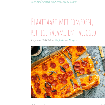
voor bij de borrel
,
walnoten
,
zwarte olijven
Plaattaart met pompoen,
pittige salami en taleggio
15 januari 2019
door
Stefanie
Reageer