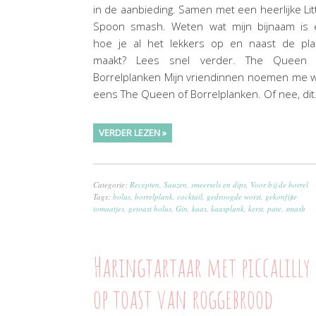
in de aanbieding. Samen met een heerlijke Lit
Spoon smash. Weten wat mijn bijnaam is 
hoe je al het lekkers op en naast de pla
maakt? Lees snel verder. The Queen 
Borrelplanken Mijn vriendinnen noemen me 
eens The Queen of Borrelplanken. Of nee, di
VERDER LEZEN »
Categorie:
Recepten
,
Sauzen, smeersels en dips
,
Voor bij de borrel
Tags:
bolus
,
borrelplank
,
cocktail
,
gedroogde worst
,
gekonfijte
tomaatjes
,
getoast bolus
,
Gin
,
kaas
,
kaasplank
,
kerst
,
pate
,
smash
Haringtartaar met piccalilly
op toast van roggebrood