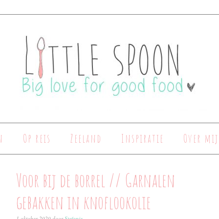
n
Op reis
Zeeland
Inspiratie
Over mij
Voor bij de borrel // Garnalen
gebakken in knoflookolie
1 oktober 2020
door
Stefanie