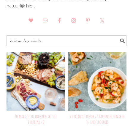
natuurlijk hier.
Zo maak je een indrukwekkende
Voor bij de borrel // Garnalen gebakken
borrelplank
in knoflookolie