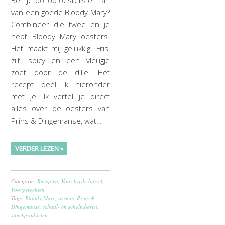
Ben je dol op oesters en fan
van een goede Bloody Mary?
Combineer die twee en je
hebt Bloody Mary oesters.
Het maakt mij gelukkig. Fris,
zilt, spicy en een vleugje
zoet door de dille. Het
recept deel ik hieronder
met je. Ik vertel je direct
alles over de oesters van
Prins & Dingemanse, wat…
VERDER LEZEN »
Categorie:
Recepten
,
Voor bij de borrel
,
Voorgerechten
Tags:
Bloody Mary
,
oesters
,
Prins &
Dingemanse
,
schaal- en schelpdieren
,
streekproducten