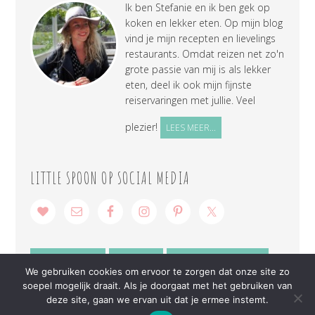
Ik ben Stefanie en ik ben gek op
koken en lekker eten. Op mijn blog
vind je mijn recepten en lievelings
restaurants. Omdat reizen net zo'n
grote passie van mij is als lekker
eten, deel ik ook mijn fijnste
reiservaringen met jullie. Veel
plezier!
LEES MEER...
LITTLE SPOON OP SOCIAL MEDIA
SAMENWERKEN
CONTACT
PRIVACY VERKLARING
We gebruiken cookies om ervoor te zorgen dat onze site zo
soepel mogelijk draait. Als je doorgaat met het gebruiken van
deze site, gaan we ervan uit dat je ermee instemt.