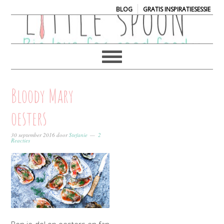
|
BLOG
GRATIS INSPIRATIESESSIE
Bloody Mary
oesters
30 september 2016
door
Stefanie
2
Reacties