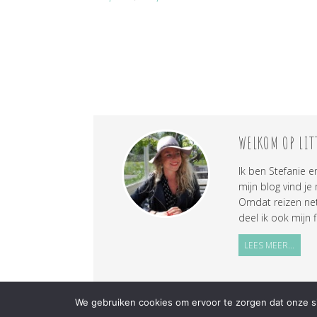
WELKOM OP LIT
Ik ben Stefanie e
mijn blog vind je
Omdat reizen net 
deel ik ook mijn f
LEES MEER...
We gebruiken cookies om ervoor te zorgen dat onze sit