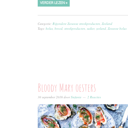
VERDER LEZEN »
Categorie:
Bijzondere Zeeuwse streekproducten
,
Zeeland
Tags:
bolus
,
brood
,
streekproducten
,
suiker
,
zeeland
,
Zeeuwse bolus
Bloody Mary oesters
30 september 2016
door
Stefanie
2 Reacties