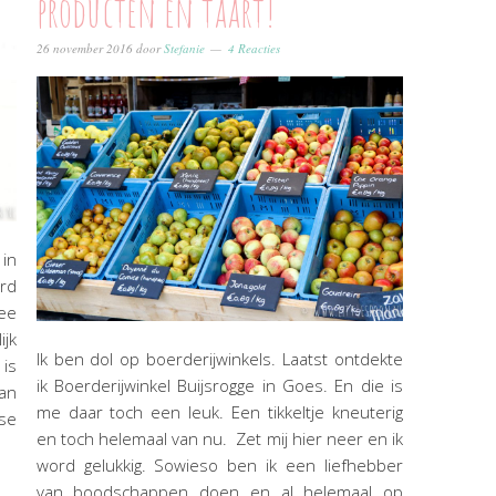
producten en taart!
26 november 2016
door
Stefanie
4 Reacties
 in
erd
dee
ijk
Ik ben dol op boerderijwinkels. Laatst ontdekte
is
ik Boerderijwinkel Buijsrogge in Goes. En die is
an
me daar toch een leuk. Een tikkeltje kneuterig
se
en toch helemaal van nu. Zet mij hier neer en ik
word gelukkig. Sowieso ben ik een liefhebber
van boodschappen doen en al helemaal op