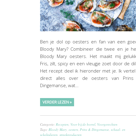
Ben je dol op oesters en fan van een goe
Bloody Mary? Combineer die twee en je he
Bloody Mary oesters. Het maakt mij gelukk
Fris, zilt, spicy en een vleugje zoet door de dil
Het recept deel ik hieronder met je. Ik vertel
direct alles over de oesters van Prins
Dingemanse, wat…
VERDER LEZEN »
Categorie:
Recepten
,
Voor bij de borrel
,
Voorgerechten
Tags:
Bloody Mary
,
oesters
,
Prins & Dingemanse
,
schaal- en
schelpdieren
,
streekproducten