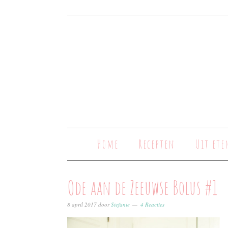
Home
Recepten
Uit ete
Ode aan de Zeeuwse Bolus #1
8 april 2017
door
Stefanie
4 Reacties