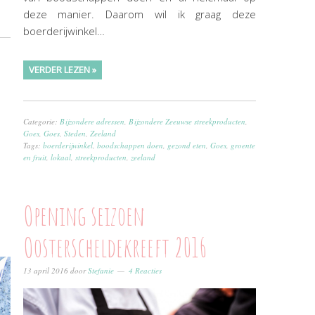
deze manier. Daarom wil ik graag deze
boerderijwinkel…
VERDER LEZEN »
Categorie:
Bijzondere adressen
,
Bijzondere Zeeuwse streekproducten
,
Goes
,
Goes
,
Steden
,
Zeeland
Tags:
boerderijwinkel
,
boodschappen doen
,
gezond eten
,
Goes
,
groente
en fruit
,
lokaal
,
streekproducten
,
zeeland
Opening seizoen
Oosterscheldekreeft 2016
13 april 2016
door
Stefanie
4 Reacties