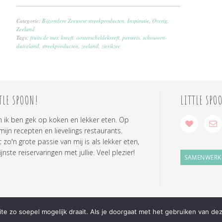
Categorie:
Bijzondere Zeeuwse streekproducten
,
Inspiratie
,
Overig
,
Zeeland
Tags:
fruits de mer
,
kreeft
,
oosterscheldekreeft
,
persreis
,
schouwen-
duiveland
,
streekproducten
,
zeeland
,
zierikzee
TLE SPOON!
LITTLE SPO
n ik ben gek op koken en lekker eten. Op
 mijn recepten en lievelings restaurants.
zo'n grote passie van mij is als lekker eten,
ijnste reiservaringen met jullie. Veel plezier!
SAMENWERK
e zo soepel mogelijk draait. Als je doorgaat met het gebruiken van dez
COPYRIGHT © 2026 ·
LITTLE SPOON