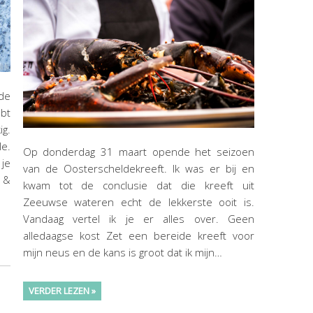
de
bt
ig.
le.
Op donderdag 31 maart opende het seizoen
 je
van de Oosterscheldekreeft. Ik was er bij en
 &
kwam tot de conclusie dat die kreeft uit
Zeeuwse wateren echt de lekkerste ooit is.
Vandaag vertel ik je er alles over. Geen
alledaagse kost Zet een bereide kreeft voor
mijn neus en de kans is groot dat ik mijn…
VERDER LEZEN »