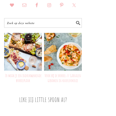
Zo maak je een indrukwekkende
Voor bij de borrel // Garnalen
borrelplank
gebakken in knoflookolie
LIKE JIJ LITTLE SPOON AL?