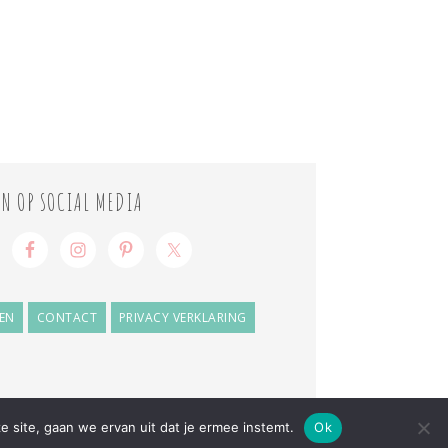
ON OP SOCIAL MEDIA
EN
CONTACT
PRIVACY VERKLARING
e site, gaan we ervan uit dat je ermee instemt.
Ok