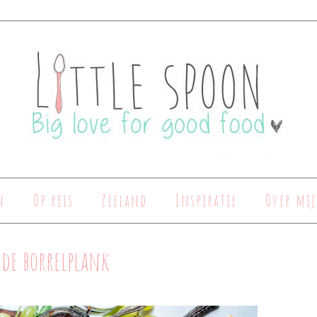
n
Op reis
Zeeland
Inspiratie
Over mij
de borrelplank