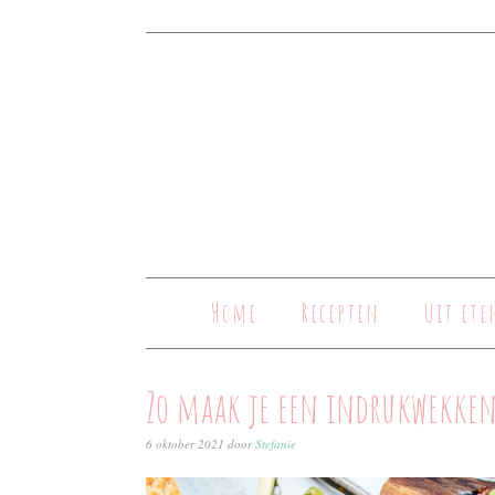
Home
Recepten
Uit ete
Zo maak je een indrukwekken
6 oktober 2021
door
Stefanie