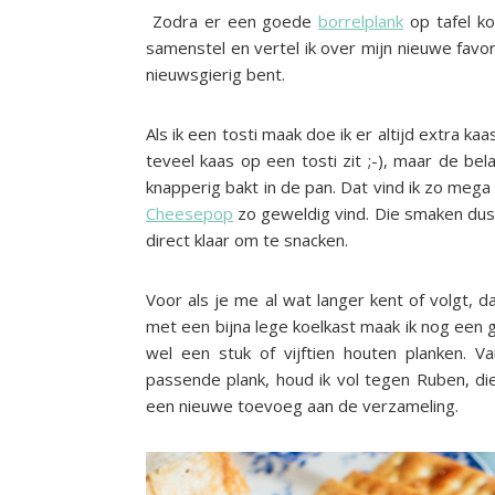
Zodra er een goede
borrelplank
op tafel kom
samenstel en vertel ik over mijn nieuwe favori
nieuwsgierig bent.
Als ik een tosti maak doe ik er altijd extra k
teveel kaas op een tosti zit ;-), maar de bel
knapperig bakt in de pan. Dat vind ik zo mega 
Cheesepop
zo geweldig vind. Die smaken dus p
direct klaar om te snacken.
Voor als je me al wat langer kent of volgt, d
met een bijna lege koelkast maak ik nog een g
wel een stuk of vijftien houten planken. V
passende plank, houd ik vol tegen Ruben, die
een nieuwe toevoeg aan de verzameling.