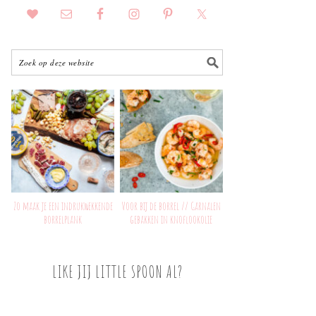
Zo maak je een indrukwekkende
Voor bij de borrel // Garnalen
borrelplank
gebakken in knoflookolie
LIKE JIJ LITTLE SPOON AL?