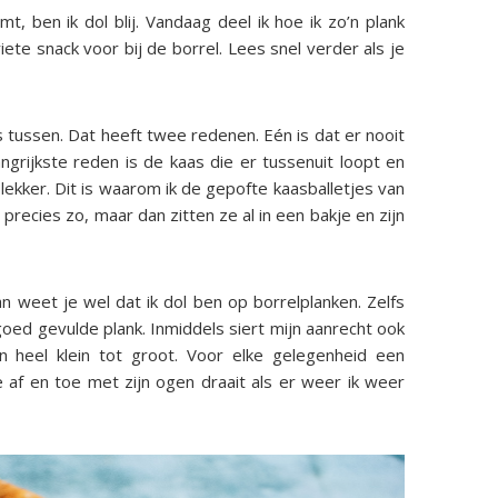
t, ben ik dol blij. Vandaag deel ik hoe ik zo’n plank
ete snack voor bij de borrel. Lees snel verder als je
aas tussen. Dat heeft twee redenen. Eén is dat er nooit
angrijkste reden is de kaas die er tussenuit loopt en
lekker. Dit is waarom ik de gepofte kaasballetjes van
recies zo, maar dan zitten ze al in een bakje en zijn
an weet je wel dat ik dol ben op borrelplanken. Zelfs
oed gevulde plank. Inmiddels siert mijn aanrecht ook
an heel klein tot groot. Voor elke gelegenheid een
 af en toe met zijn ogen draait als er weer ik weer