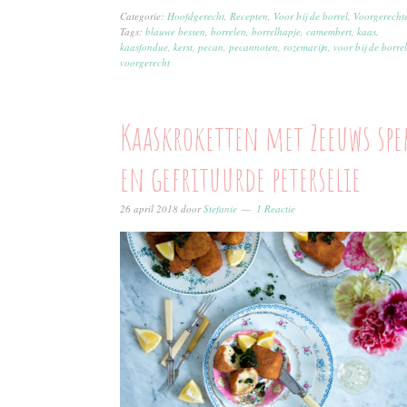
Categorie:
Hoofdgerecht
,
Recepten
,
Voor bij de borrel
,
Voorgerecht
Tags:
blauwe bessen
,
borrelen
,
borrelhapje
,
camembert
,
kaas
,
kaasfondue
,
kerst
,
pecan
,
pecannoten
,
rozemarijn
,
voor bij de borrel
voorgerecht
Kaaskroketten met Zeeuws spe
en gefrituurde peterselie
26 april 2018
door
Stefanie
1 Reactie