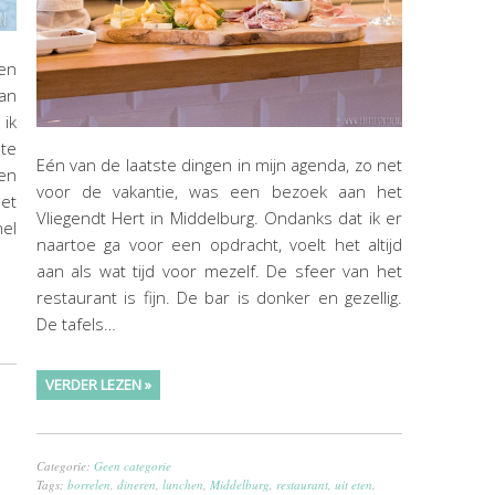
en
an
ik
te
Eén van de laatste dingen in mijn agenda, zo net
een
voor de vakantie, was een bezoek aan het
het
Vliegendt Hert in Middelburg. Ondanks dat ik er
el
naartoe ga voor een opdracht, voelt het altijd
aan als wat tijd voor mezelf. De sfeer van het
restaurant is fijn. De bar is donker en gezellig.
De tafels…
VERDER LEZEN »
Categorie:
Geen categorie
Tags:
borrelen
,
dineren
,
lunchen
,
Middelburg
,
restaurant
,
uit eten
,