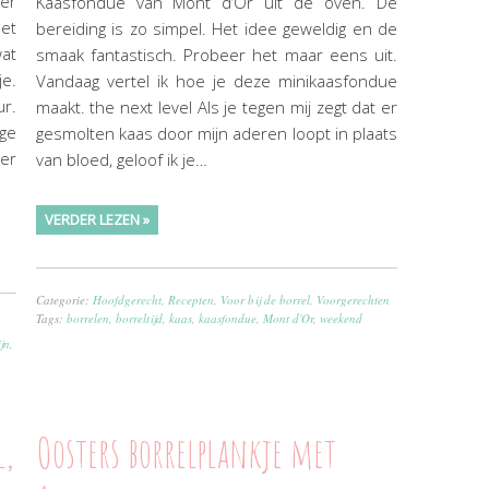
er
Kaasfondue van Mont d’Or uit de oven. De
eet
bereiding is zo simpel. Het idee geweldig en de
wat
smaak fantastisch. Probeer het maar eens uit.
je.
Vandaag vertel ik hoe je deze minikaasfondue
ur.
maakt. the next level Als je tegen mij zegt dat er
ge
gesmolten kaas door mijn aderen loopt in plaats
ker
van bloed, geloof ik je…
VERDER LEZEN »
Categorie:
Hoofdgerecht
,
Recepten
,
Voor bij de borrel
,
Voorgerechten
Tags:
borrelen
,
borreltijd
,
kaas
,
kaasfondue
,
Mont d'Or
,
weekend
jn
,
l,
Oosters borrelplankje met