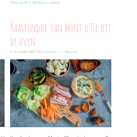
Vliegendt Hert
,
Walcheren
,
zeeland
Kaasfondue van Mont d’Or uit
de oven
17 november 2017
door
Stefanie
2 Reacties