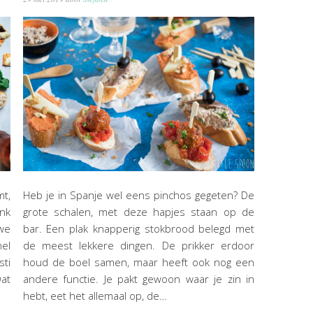
mt,
Heb je in Spanje wel eens pinchos gegeten? De
ank
grote schalen, met deze hapjes staan op de
we
bar. Een plak knapperig stokbrood belegd met
nel
de meest lekkere dingen. De prikker erdoor
sti
houd de boel samen, maar heeft ook nog een
Dat
andere functie. Je pakt gewoon waar je zin in
hebt, eet het allemaal op, de…