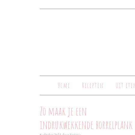
Home
Recepten
Uit ete
Zo maak je een
indrukwekkende borrelplank
6 oktober 2021
door
Stefanie