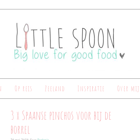
n
Op reis
Zeeland
Inspiratie
Over mij
3 x Spaanse pinchos voor bij de
borrel
29 mei 2019
door
Stefanie