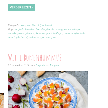
VERDER LEZEN »
Categorie:
Recepten
,
Voor bij de borrel
Tags:
ansjovis
,
borrelen
,
borrelhapjes
,
Borrelhappen
,
manchego
,
paprikaspread
,
pinchos
,
Spaanse gehaktballetjes
,
tapas
,
tonijnsalade
,
voor bij de borrel
,
walnoten
,
zwarte olijven
Witte bonenhummus
21 september 2018
door
Stefanie
Reageer