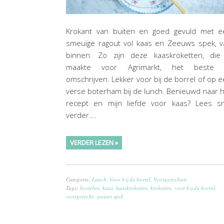
Krokant van buiten en goed gevuld met e
smeuïge ragout vol kaas en Zeeuws spek, v
binnen. Zo zijn deze kaaskroketten, die 
maakte voor Agrimarkt, het beste 
omschrijven. Lekker voor bij de borrel of op 
verse boterham bij de lunch. Benieuwd naar 
recept en mijn liefde voor kaas? Lees sn
verder….
VERDER LEZEN »
Categorie:
Lunch
,
Voor bij de borrel
,
Voorgerechten
Tags:
borrelen
,
kaas
,
kaaskroketten
,
kroketten
,
voor bij de borrel
,
voorgerecht
,
zeeuws spek