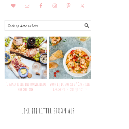
Zo maak je een indrukwekkende
Voor bij de borrel // Garnalen
borrelplank
gebakken in knoflookolie
LIKE JIJ LITTLE SPOON AL?