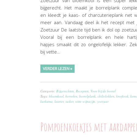
Zoetzuur van bloemkool is een super lekk
bijgerecht. Het maakt je borrelplank compl
en kleedt je kaas- of charcuterieplank net 
meer aan. Vandaag deel ik het recept met 
Zoetzuur De laatste tijd ben ik dol op zoetzu
Vooral bij een borrelplank en hele harti
hapjes smaakt dit zo ongelofelijk lekker. Ze
bij vette…
VERDER LEZEN »
Categorie:
Bijgerechten
,
Recepten
,
Voor bij de borrel
Tags:
bloemkool
,
borrelen
,
borrelplank
,
chilivlokken
,
knoflook
,
komi
kurkuma
,
laurier
,
suiker
,
witte wijnazijn
,
zoetzuur
Pompoenkoekjes met aardappe