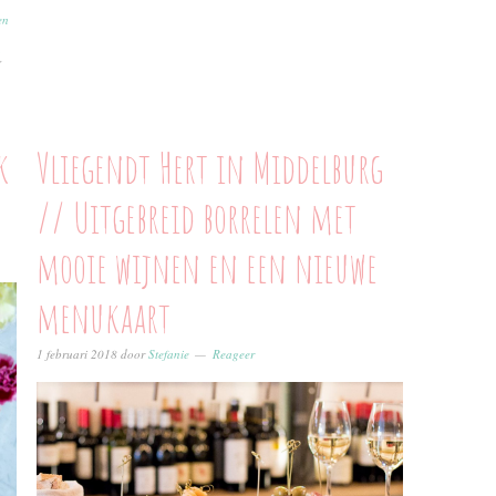
en
,
k
Vliegendt Hert in Middelburg
// Uitgebreid borrelen met
mooie wijnen en een nieuwe
menukaart
1 februari 2018
door
Stefanie
Reageer