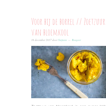
Voor bij de borrel // Zoetzuur
van bloemkool
16 december 2017
door
Stefanie
Reageer