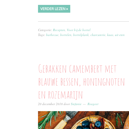
VERDER LEZEN »
Categorie:
Recepten
,
Voor bij de borrel
Tags:
barbecue
,
borrelen
,
borrelplank
,
charcuterie
,
kaas
,
uit eten
Gebakken camembert met
blauwe bessen, honingnoten
en rozemarijn
20 december 2018
door
Stefanie
Reageer