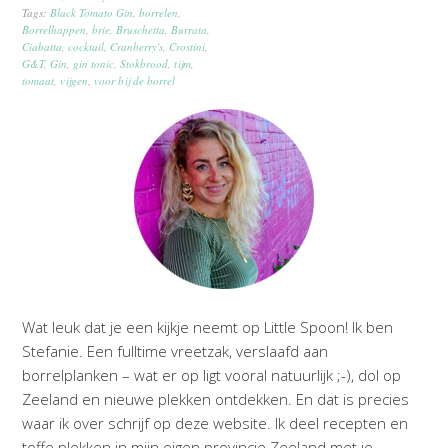
Tags:
Black Tomato Gin
,
borrelen
,
Borrelhappen
,
brie
,
Bruschetta
,
Burrata
,
Ciabatta
,
cocktail
,
Cranberry's
,
Crostini
,
G&T
,
Gin
,
gin tonic
,
Stokbrood
,
tijm
,
tomaat
,
vijgen
,
voor bij de borrel
Wat leuk dat je een kijkje neemt op Little Spoon! Ik ben
Stefanie. Een fulltime vreetzak, verslaafd aan
borrelplanken – wat er op ligt vooral natuurlijk ;-), dol op
Zeeland en nieuwe plekken ontdekken. En dat is precies
waar ik over schrijf op deze website. Ik deel recepten en
toffe plekken in mijn eigen provincie Zeeland met je.