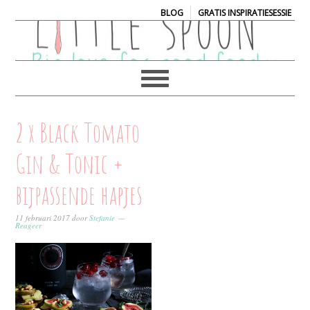
|
BLOG
GRATIS INSPIRATIESESSIE
2 x Black Tomato
Gin & Tonic +
bijpassende hapjes
11 februari 2017
door
Stefanie
Reageer