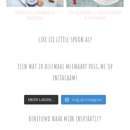
Zo maak je een indrukwekkende
Voor bij de borrel // Garnalen gebakken
borrelplank
in knoflookolie
LIKE JIJ LITTLE SPOON AL?
ZIEN WAT IK ALLEMAAL MEEMAAK? VOLG ME OP
INSTAGRAM!
MEER LADEN...
Volg op Instagram
BENIEUWD NAAR MIJN INSPIRATIE?