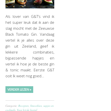
Als lover van G&T’s vind ik
het super leuk dat ik aan de
slag mocht met de Zeeuwse
Black Tomato Gin. Vandaag
vertel ik je alles over deze
gin uit Zeeland, geef ik
lekkere combinaties,
bijpassende hapjes en
vertel ik hoe je de beste gin
& tonic maakt. Eerste G&T
ooit Ik weet nog goed…
VERDER LEZEN »
Categorie:
Recepten
,
Smoothies, sapjes en
cocktails
,
Voor bij de borrel