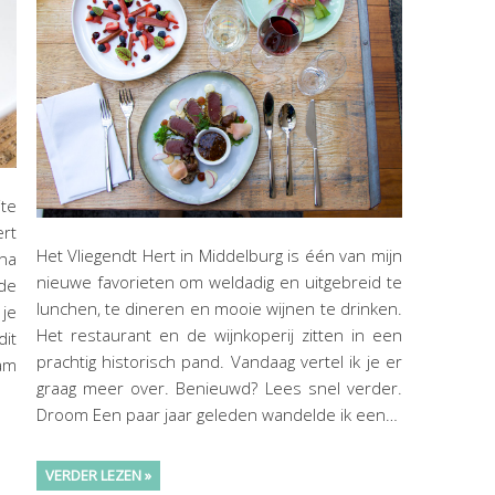
ite
ert
Het Vliegendt Hert in Middelburg is één van mijn
na
nieuwe favorieten om weldadig en uitgebreid te
de
lunchen, te dineren en mooie wijnen te drinken.
 je
Het restaurant en de wijnkoperij zitten in een
it
prachtig historisch pand. Vandaag vertel ik je er
am
graag meer over. Benieuwd? Lees snel verder.
Droom Een paar jaar geleden wandelde ik een…
VERDER LEZEN »