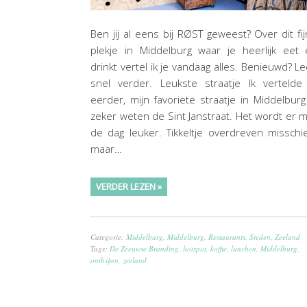
Ben jij al eens bij RØST geweest? Over dit fi
plekje in Middelburg waar je heerlijk eet
drinkt vertel ik je vandaag alles. Benieuwd? L
snel verder. Leukste straatje Ik vertelde
eerder, mijn favoriete straatje in Middelburg
zeker weten de Sint Janstraat. Het wordt er 
de dag leuker. Tikkeltje overdreven misschi
maar…
VERDER LEZEN »
Categorie:
Middelburg
,
Middelburg
,
Restaurants
,
Steden
,
Zeeland
Tags:
De Zeeuwse Branding
,
hotspot
,
koffie
,
lunchen
,
Middelburg
,
ontbijten
,
zeeland