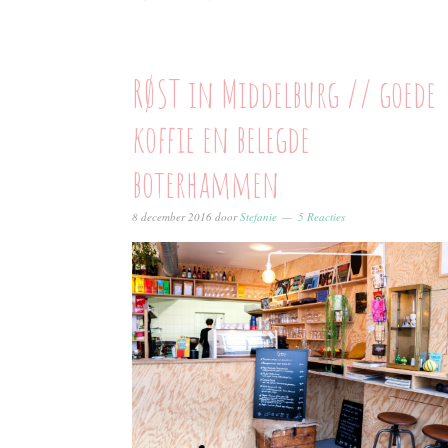
RØST in Middelburg // goede
koffie en belegde
boterhammen
8 december 2016
door
Stefanie
5 Reacties