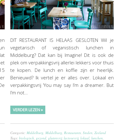
 en
DIT RESTAURANT IS HELAAS GESLOTEN Wil je
un
vegetarisch of veganistisch lunchen in
dat
Middelburg? Dat kan bij Imagine! Dit is ook de
met
plek om verpakkingsvrij allerlei lekkers voor thuis
15
te kopen. De lunch en koffie zijn er heerlijk.
 er
Benieuwd? Ik vertel je er alles over. Lokaal en
De
verpakkingsvrij ‘You may say I’m a dreamer. But
I’m not…
VERDER LEZEN »
Categorie:
Middelburg
,
Middelburg
,
Restaurants
,
Steden
,
Zeeland
Tags:
biologisch
,
gezond
,
glutenvrij
,
lactosevrij
,
lokaal
,
lunchen
,