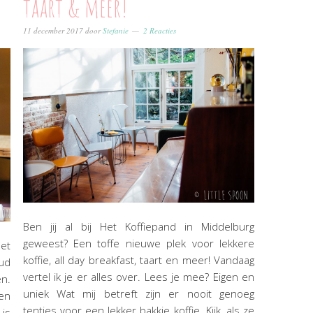
taart & meer!
11 december 2017
door
Stefanie
2 Reacties
Ben jij al bij Het Koffiepand in Middelburg
geweest? Een toffe nieuwe plek voor lekkere
het
koffie, all day breakfast, taart en meer! Vandaag
oud
vertel ik je er alles over. Lees je mee? Eigen en
n.
uniek Wat mij betreft zijn er nooit genoeg
en
tentjes voor een lekker bakkie koffie. Kijk, als ze
 is