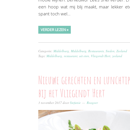
een hoop wat mij blij maakt, maar lekker e
spant toch wel…
VERDER LEZEN »
Categorie:
Middelburg
,
Middelburg
,
Restaurants
,
Steden
,
Zeeland
Tags:
Middelburg
,
restaurant
,
uit eten
,
Vliegendt Hert
,
zeeland
Nieuwe gerechten en lunchtip
bij het Vliegendt Hert
3 november 2017
door
Stefanie
Reageer