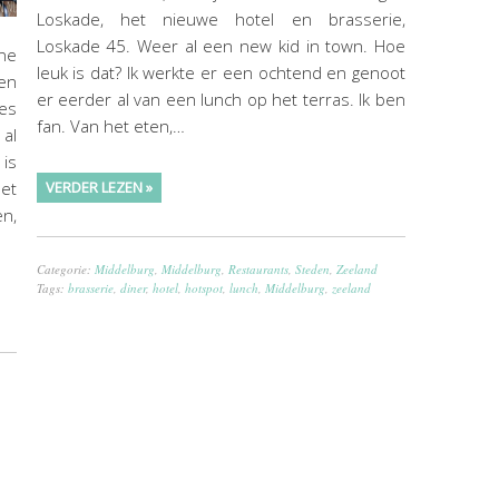
Loskade, het nieuwe hotel en brasserie,
Loskade 45. Weer al een new kid in town. Hoe
jne
leuk is dat? Ik werkte er een ochtend en genoot
 en
er eerder al van een lunch op het terras. Ik ben
ees
fan. Van het eten,…
 al
 is
met
VERDER LEZEN »
en,
Categorie:
Middelburg
,
Middelburg
,
Restaurants
,
Steden
,
Zeeland
Tags:
brasserie
,
diner
,
hotel
,
hotspot
,
lunch
,
Middelburg
,
zeeland