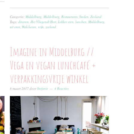
Categorie:
Middelburg
,
Middelburg
,
Restaurants
,
Steden
,
Zeeland
Tags:
dineren
,
Het Vliegendt Hert
,
Lekker eten
,
lunchen
,
Middelburg
,
uit eten
,
Walcheren
,
wijn
,
zeeland
Imagine in Middelburg //
Vega en vegan lunchcafé +
verpakkingsvrije winkel
8 maart 2017
door
Stefanie
4 Reacties