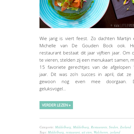
Wie jarig is viert feest. Zo dachten Martijn
Michelle van De Gouden Bock ook. H
restaurant bestaat dit jaar vijftien jaar. Om 
te vieren, stelden zij een menukaart samen, 
15 favoriete gerechtjes van de afgelopen 
jaar. Dit was zo’n succes in april, dat ze
gewoon nog even mee doorgaan. 
geluksvogel…
VERDER LEZEN »
Categorie:
Middelburg
,
Middelburg
,
Restaurants
,
Steden
,
Zeeland
Tags:
Middelburg
,
restaurant
,
uit eten
,
Walcheren
,
zeeland