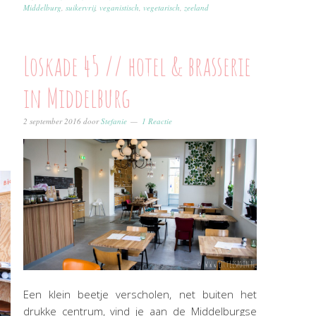
Middelburg
,
suikervrij
,
veganistisch
,
vegetarisch
,
zeeland
Loskade 45 // hotel & brasserie
in Middelburg
2 september 2016
door
Stefanie
1 Reactie
Een klein beetje verscholen, net buiten het
drukke centrum, vind je aan de Middelburgse