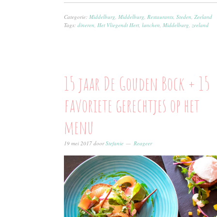
Categorie:
Middelburg
,
Middelburg
,
Restaurants
,
Steden
,
Zeeland
Tags:
dineren
,
Het Vliegendt Hert
,
lunchen
,
Middelburg
,
zeeland
15 jaar De Gouden Bock + 15
favoriete gerechtjes op het
menu
19 mei 2017
door
Stefanie
Reageer