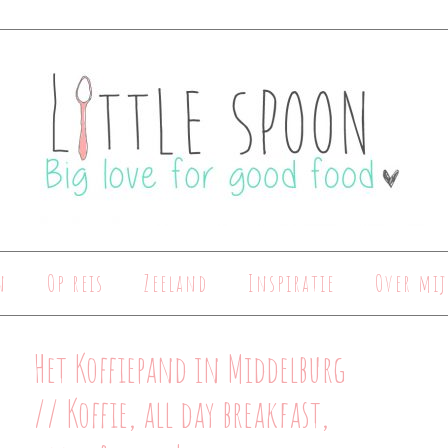
n
Op reis
Zeeland
Inspiratie
Over mij
Het Koffiepand in Middelburg
// Koffie, all day breakfast,