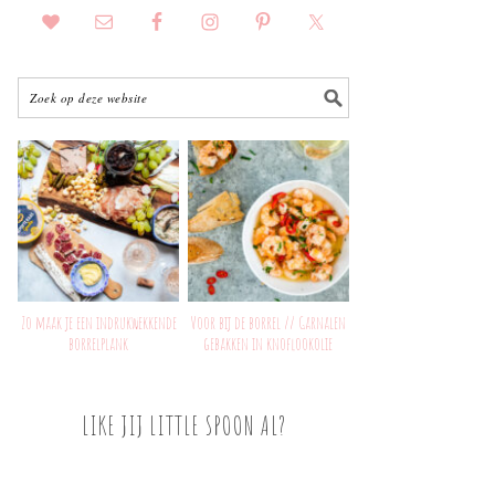
Zo maak je een indrukwekkende
Voor bij de borrel // Garnalen
borrelplank
gebakken in knoflookolie
LIKE JIJ LITTLE SPOON AL?