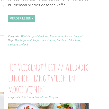
nu allemaal precies dezelfde koffie…
ten
VERDER LEZEN »
Categorie:
Middelburg
,
Middelburg
,
Restaurants
,
Steden
,
Zeeland
Tags:
Het Koffiepand
,
koffie
,
koffie drinken
,
lunchen
,
Middelburg
,
ontbijten
,
zeeland
Het Vliegendt Hert // Weldadig
lunchen, lang tafelen en
mooie wijnen
1 september 2017
door
Stefanie
Reageer