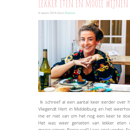
lekker eten en mooie wijnen
8 maart 2019
door
Stefanie
Ik schreef al een aantal keer eerder over 
Vliegendt Hert in Middelburg en het weerh
me er niet van om het nog een keer te doe
Het was weer genieten van lekker eten 
mooie wijnen. Benieuwd? Lees snel verder. Er