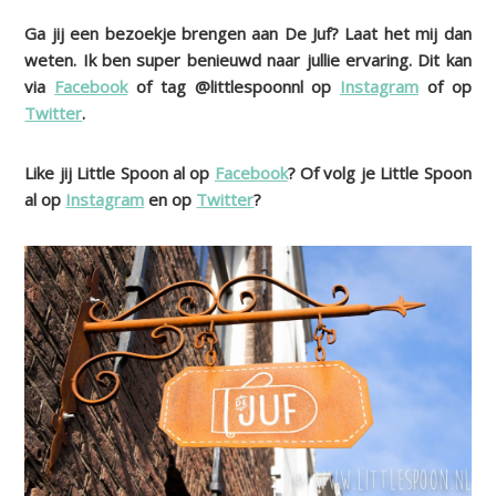
Ga jij een bezoekje brengen aan De Juf? Laat het mij dan
weten. Ik ben super benieuwd naar jullie ervaring. Dit kan
via
Facebook
of tag @littlespoonnl op
Instagram
of op
Twitter
.
Like jij Little Spoon al op
Facebook
? Of volg je Little Spoon
al op
Instagram
en op
Twitter
?