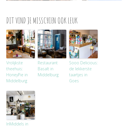
DIT VIND JE MISSCHIEN OOK LEUK
Vrolijkste
Restaurant
Sooo Delicious:
theehuis:
Basalt in
de lekkerste
HoneyPie in
Middelburg
taartjes in
Middelburg
Goes
InMiddels in