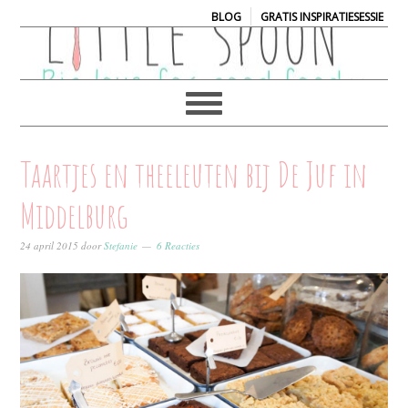
|
BLOG
GRATIS INSPIRATIESESSIE
Taartjes en theeleuten bij De Juf in
Middelburg
24 april 2015
door
Stefanie
6 Reacties