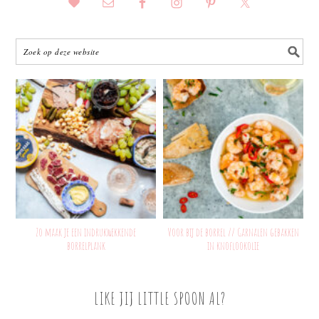
Zo maak je een indrukwekkende
Voor bij de borrel // Garnalen gebakken
borrelplank
in knoflookolie
LIKE JIJ LITTLE SPOON AL?