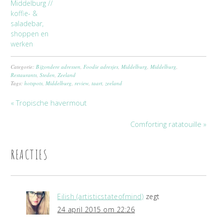
Middelburg //
koffie- &
saladebar,
shoppen en
werken
Categorie:
Bijzondere adressen
,
Foodie adresjes
,
Middelburg
,
Middelburg
,
Restaurants
,
Steden
,
Zeeland
Tags:
hotspots
,
Middelburg
,
review
,
taart
,
zeeland
« Tropische havermout
Comforting ratatouille »
REACTIES
Eilish (artisticstateofmind)
zegt
24 april 2015 om 22:26