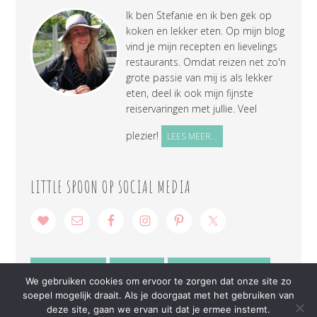
Ik ben Stefanie en ik ben gek op
koken en lekker eten. Op mijn blog
vind je mijn recepten en lievelings
restaurants. Omdat reizen net zo'n
grote passie van mij is als lekker
eten, deel ik ook mijn fijnste
reiservaringen met jullie. Veel
plezier!
LEES MEER...
LITTLE SPOON OP SOCIAL MEDIA
SAMENWERKEN
CONTACT
PRIVACY VERKLARING
We gebruiken cookies om ervoor te zorgen dat onze site zo
soepel mogelijk draait. Als je doorgaat met het gebruiken van
deze site, gaan we ervan uit dat je ermee instemt.