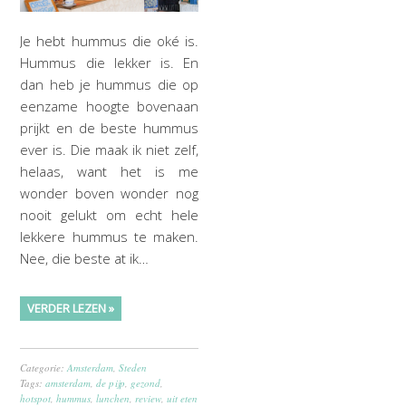
Je hebt hummus die oké is.
Hummus die lekker is. En
dan heb je hummus die op
eenzame hoogte bovenaan
prijkt en de beste hummus
ever is. Die maak ik niet zelf,
helaas, want het is me
wonder boven wonder nog
nooit gelukt om echt hele
lekkere hummus te maken.
Nee, die beste at ik…
VERDER LEZEN »
Categorie:
Amsterdam
,
Steden
Tags:
amsterdam
,
de pijp
,
gezond
,
hotspot
,
hummus
,
lunchen
,
review
,
uit eten