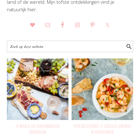
land of de wereld. Mijn tofste ontdekkingen vind je
natuurlijk hier.
Zo maak je een indrukwekkende
Voor bij de borrel // Garnalen gebakken
borrelplank
in knoflookolie