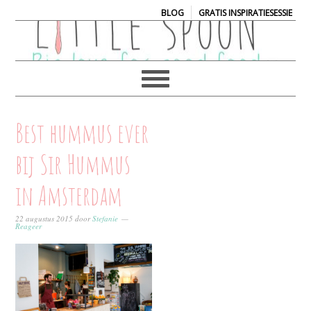
|
BLOG
GRATIS INSPIRATIESESSIE
Best hummus ever
bij Sir Hummus
in Amsterdam
22 augustus 2015
door
Stefanie
Reageer