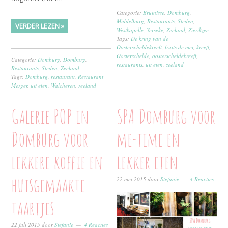
Categorie:
Bruinisse
,
Domburg
,
Middelburg
,
Restaurants
,
Steden
,
VERDER LEZEN »
Westkapelle
,
Yerseke
,
Zeeland
,
Zierikzee
Tags:
De kring van de
Oosterscheldekreeft
,
fruits de mer
,
kreeft
,
Oosterschelde
,
oosterscheldekreeft
,
Categorie:
Domburg
,
Domburg
,
restaurants
,
uit eten
,
zeeland
Restaurants
,
Steden
,
Zeeland
Tags:
Domburg
,
restaurant
,
Restaurant
Mezger
,
uit eten
,
Walcheren
,
zeeland
Galerie POP in
SPA Domburg voor
Domburg voor
me-time en
lekkere koffie en
lekker eten
huisgemaakte
22 mei 2015
door
Stefanie
4 Reacties
taartjes
22 juli 2015
door
Stefanie
4 Reacties