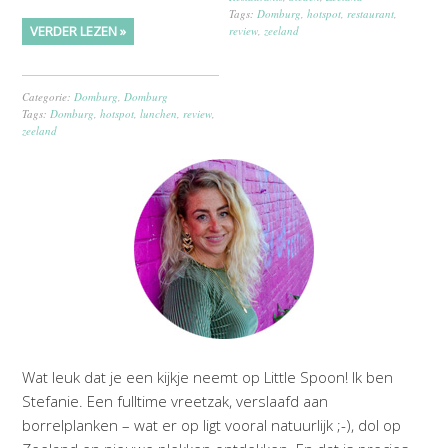
Tags:
Domburg
,
hotspot
,
restaurant
,
VERDER LEZEN »
review
,
zeeland
Categorie:
Domburg
,
Domburg
Tags:
Domburg
,
hotspot
,
lunchen
,
review
,
zeeland
Wat leuk dat je een kijkje neemt op Little Spoon! Ik ben
Stefanie. Een fulltime vreetzak, verslaafd aan
borrelplanken – wat er op ligt vooral natuurlijk ;-), dol op