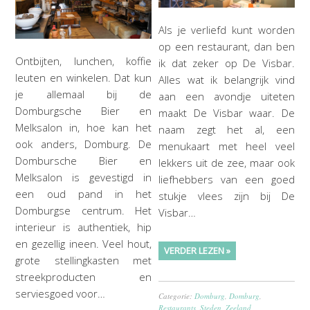
Als je verliefd kunt worden
op een restaurant, dan ben
Ontbijten, lunchen, koffie
ik dat zeker op De Visbar.
leuten en winkelen. Dat kun
Alles wat ik belangrijk vind
je allemaal bij de
aan een avondje uiteten
Domburgsche Bier en
maakt De Visbar waar. De
Melksalon in, hoe kan het
naam zegt het al, een
ook anders, Domburg. De
menukaart met heel veel
Dombursche Bier en
lekkers uit de zee, maar ook
Melksalon is gevestigd in
liefhebbers van een goed
een oud pand in het
stukje vlees zijn bij De
Domburgse centrum. Het
Visbar…
interieur is authentiek, hip
en gezellig ineen. Veel hout,
VERDER LEZEN »
grote stellingkasten met
streekproducten en
serviesgoed voor…
Categorie:
Domburg
,
Domburg
,
Restaurants
,
Steden
,
Zeeland