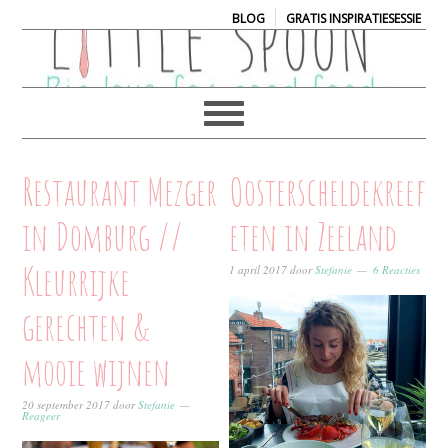
|
BLOG
GRATIS INSPIRATIESESSIE
Restaurant Mezger
Oosterscheldekreeft
in Domburg //
eten in Zeeland
Kleurrijke
1 april 2017
door
Stefanie
6 Reacties
gerechten &
mooie wijnen
20 september 2017
door
Stefanie
Reageer