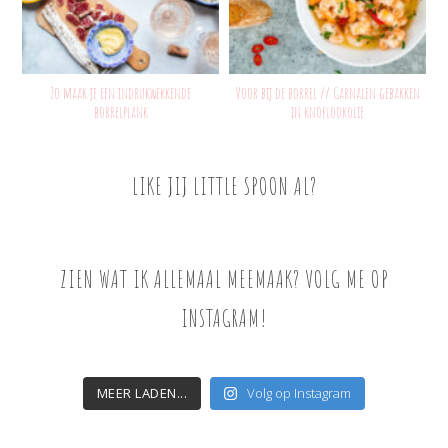
Zo maak je een indrukwekkende
Voor bij de borrel // Garnalen gebakken
borrelplank
in knoflookolie
LIKE JIJ LITTLE SPOON AL?
ZIEN WAT IK ALLEMAAL MEEMAAK? VOLG ME OP
INSTAGRAM!
MEER LADEN...
Volg op Instagram