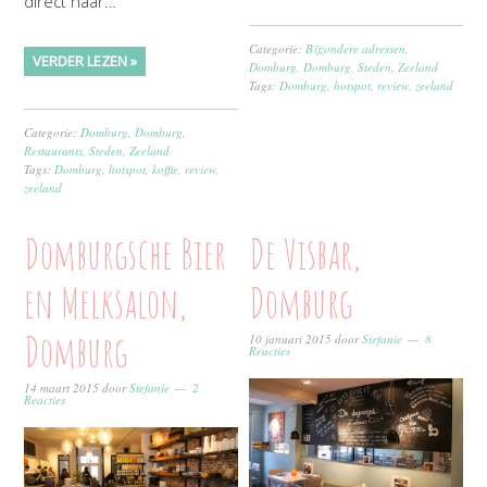
direct naar…
Categorie:
Bijzondere adressen
,
VERDER LEZEN »
Domburg
,
Domburg
,
Steden
,
Zeeland
Tags:
Domburg
,
hotspot
,
review
,
zeeland
Categorie:
Domburg
,
Domburg
,
Restaurants
,
Steden
,
Zeeland
Tags:
Domburg
,
hotspot
,
koffie
,
review
,
zeeland
Domburgsche Bier
De Visbar,
en Melksalon,
Domburg
Domburg
10 januari 2015
door
Stefanie
8
Reacties
14 maart 2015
door
Stefanie
2
Reacties