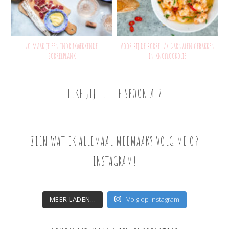
Zo maak je een indrukwekkende
Voor bij de borrel // Garnalen gebakken
borrelplank
in knoflookolie
LIKE JIJ LITTLE SPOON AL?
ZIEN WAT IK ALLEMAAL MEEMAAK? VOLG ME OP
INSTAGRAM!
MEER LADEN...
Volg op Instagram