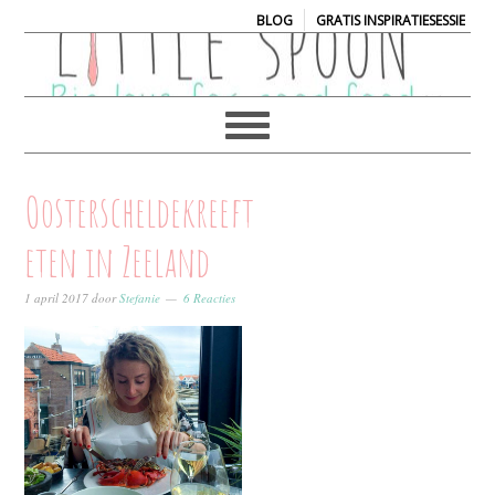
|
BLOG
GRATIS INSPIRATIESESSIE
Oosterscheldekreeft
eten in Zeeland
1 april 2017
door
Stefanie
6 Reacties