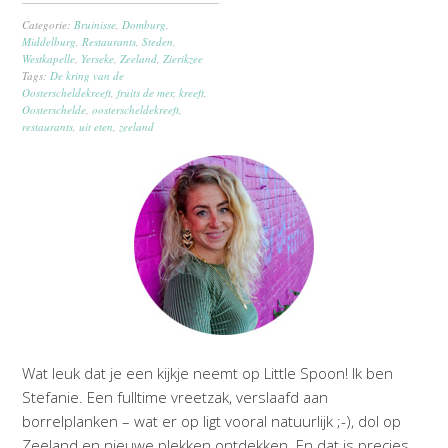
Categorie:
Bruinisse
,
Domburg
,
Middelburg
,
Restaurants
,
Steden
,
Westkapelle
,
Yerseke
,
Zeeland
,
Zierikzee
Tags:
De kring van de
Oosterscheldekreeft
,
fruits de mer
,
kreeft
,
Oosterschelde
,
oosterscheldekreeft
,
restaurants
,
uit eten
,
zeeland
Wat leuk dat je een kijkje neemt op Little Spoon! Ik ben
Stefanie. Een fulltime vreetzak, verslaafd aan
borrelplanken – wat er op ligt vooral natuurlijk ;-), dol op
Zeeland en nieuwe plekken ontdekken. En dat is precies