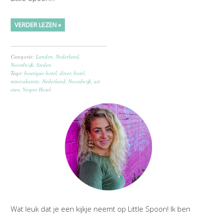
VERDER LEZEN »
Categorie:
Landen
,
Nederland
,
Noordwijk
,
Steden
Tags:
boutique hotel
,
diner
,
hotel
,
minivakantie
,
Nederland
,
Noordwijk
,
uit
eten
,
Vesper Hotel
Wat leuk dat je een kijkje neemt op Little Spoon! Ik ben