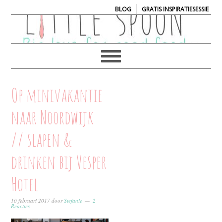
|
BLOG
GRATIS INSPIRATIESESSIE
Op minivakantie
naar Noordwijk
// slapen &
drinken bij Vesper
Hotel
10 februari 2017
door
Stefanie
2
Reacties