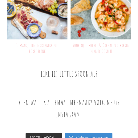
Zo maak je een indrukwekkende
Voor bij de borrel // Garnalen gebakken
borrelplank
in knoflookolie
LIKE JIJ LITTLE SPOON AL?
ZIEN WAT IK ALLEMAAL MEEMAAK? VOLG ME OP
INSTAGRAM!
MEER LADEN...
Volg op Instagram