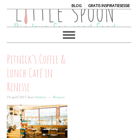
|
BLOG
GRATIS INSPIRATIESESSIE
Pitnick’s Coffee &
Lunch Café in
Renesse
19 april 2017
door
Stefanie
Reageer