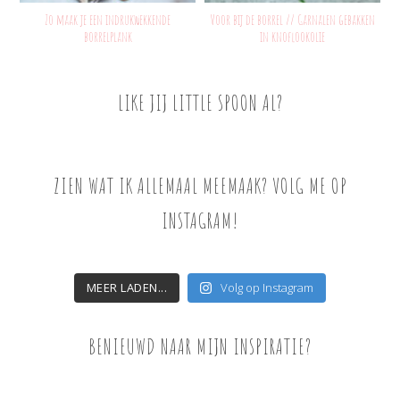
Zo maak je een indrukwekkende
Voor bij de borrel // Garnalen gebakken
borrelplank
in knoflookolie
LIKE JIJ LITTLE SPOON AL?
ZIEN WAT IK ALLEMAAL MEEMAAK? VOLG ME OP
INSTAGRAM!
MEER LADEN...
Volg op Instagram
BENIEUWD NAAR MIJN INSPIRATIE?