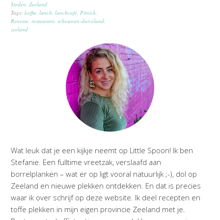
Steden
,
Zeeland
Tags:
koffie
,
lunch
,
lunchcafé
,
Pitnick
,
Renesse
,
restaurant
,
schouwen-duiveland
,
zeeland
Wat leuk dat je een kijkje neemt op Little Spoon! Ik ben
Stefanie. Een fulltime vreetzak, verslaafd aan
borrelplanken – wat er op ligt vooral natuurlijk ;-), dol op
Zeeland en nieuwe plekken ontdekken. En dat is precies
waar ik over schrijf op deze website. Ik deel recepten en
toffe plekken in mijn eigen provincie Zeeland met je.