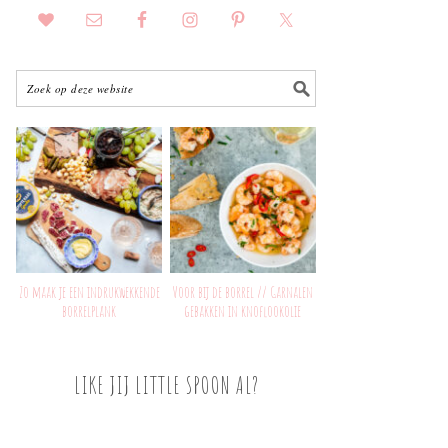
Zo maak je een indrukwekkende
Voor bij de borrel // Garnalen
borrelplank
gebakken in knoflookolie
LIKE JIJ LITTLE SPOON AL?