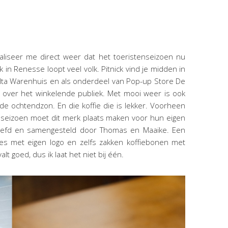
ealiseer me direct weer dat het toeristenseizoen nu
k in Renesse loopt veel volk. Pitnick vind je midden in
lta Warenhuis en als onderdeel van Pop-up Store De
zo over het winkelende publiek. Met mooi weer is ook
 de ochtendzon. En die koffie die is lekker. Voorheen
t seizoen moet dit merk plaats maken voor hun eigen
proefd en samengesteld door Thomas en Maaike. Een
es met eigen logo en zelfs zakken koffiebonen met
t goed, dus ik laat het niet bij één.