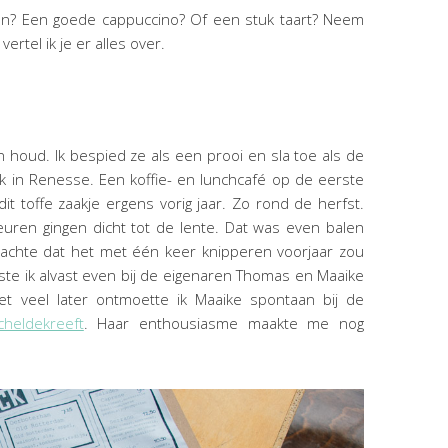
jen? Een goede cappuccino? Of een stuk taart? Neem
ertel ik je er alles over.
n houd. Ik bespied ze als een prooi en sla toe als de
tnick in Renesse. Een koffie- en lunchcafé op de eerste
it toffe zaakje ergens vorig jaar. Zo rond de herfst.
uren gingen dicht tot de lente. Dat was even balen
dachte dat het met één keer knipperen voorjaar zou
olste ik alvast even bij de eigenaren Thomas en Maaike
t veel later ontmoette ik Maaike spontaan bij de
cheldekreeft
. Haar enthousiasme maakte me nog