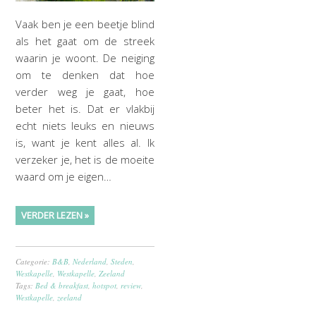
Vaak ben je een beetje blind
als het gaat om de streek
waarin je woont. De neiging
om te denken dat hoe
verder weg je gaat, hoe
beter het is. Dat er vlakbij
echt niets leuks en nieuws
is, want je kent alles al. Ik
verzeker je, het is de moeite
waard om je eigen…
VERDER LEZEN »
Categorie:
B&B
,
Nederland
,
Steden
,
Westkapelle
,
Westkapelle
,
Zeeland
Tags:
Bed & breakfast
,
hotspot
,
review
,
Westkapelle
,
zeeland