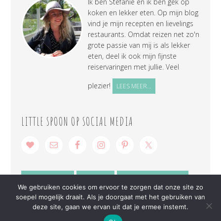
Ik ben Stefanie en ik ben gek op
koken en lekker eten. Op mijn blog
vind je mijn recepten en lievelings
restaurants. Omdat reizen net zo'n
grote passie van mij is als lekker
eten, deel ik ook mijn fijnste
reiservaringen met jullie. Veel
plezier!
LEES MEER...
LITTLE SPOON OP SOCIAL MEDIA
SAMENWERKEN
CONTACT
PRIVACY VERKLARING
We gebruiken cookies om ervoor te zorgen dat onze site zo
soepel mogelijk draait. Als je doorgaat met het gebruiken van
deze site, gaan we ervan uit dat je ermee instemt.