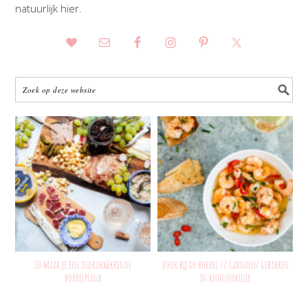
natuurlijk hier.
Zo maak je een indrukwekkende
Voor bij de borrel // Garnalen gebakken
borrelplank
in knoflookolie