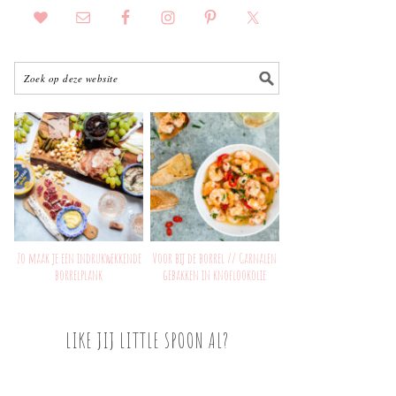
Zo maak je een indrukwekkende
Voor bij de borrel // Garnalen
borrelplank
gebakken in knoflookolie
LIKE JIJ LITTLE SPOON AL?