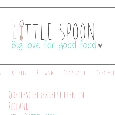
n
Op reis
Zeeland
Inspiratie
Over mij
Oosterscheldekreeft eten in
Zeeland
1 april 2017
door
Stefanie
6 Reacties