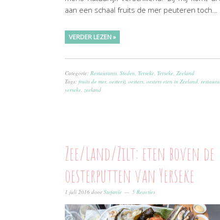
aan een schaal fruits de mer peuteren toch…
VERDER LEZEN »
Categorie:
Restaurants
,
Steden
,
Yerseke
,
Yerseke
,
Zeeland
Tags:
fruits de mer
,
oesterij
,
oesters
,
oesters eten in Zeeland
,
restaura
yerseke
,
zeeland
Zee/Land/Zilt: eten boven de
oesterputten van Yerseke
1 juli 2016
door
Stefanie
5 Reacties