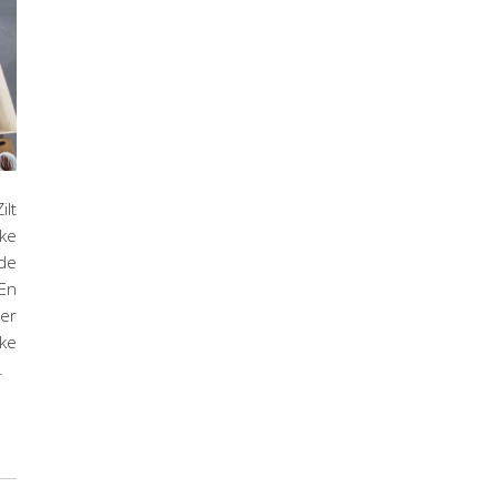
ilt
ke
de
 En
 er
ake
…