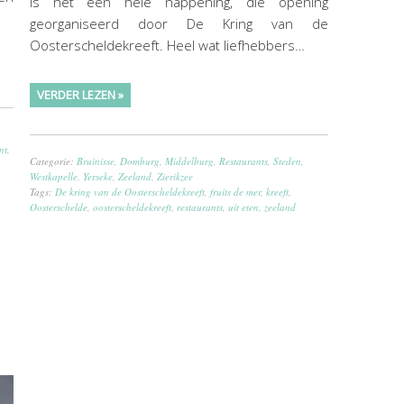
is het een hele happening, die opening
georganiseerd door De Kring van de
Oosterscheldekreeft. Heel wat liefhebbers…
VERDER LEZEN »
nt
,
Categorie:
Bruinisse
,
Domburg
,
Middelburg
,
Restaurants
,
Steden
,
Westkapelle
,
Yerseke
,
Zeeland
,
Zierikzee
Tags:
De kring van de Oosterscheldekreeft
,
fruits de mer
,
kreeft
,
Oosterschelde
,
oosterscheldekreeft
,
restaurants
,
uit eten
,
zeeland