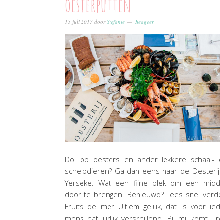
oesterputten
15 juli 2017
door
Stefanie
Reageer
Dol op oesters en ander lekkere schaal- 
schelpdieren? Ga dan eens naar de Oesterij
Yerseke. Wat een fijne plek om een midd
door te brengen. Benieuwd? Lees snel verd
Fruits de mer Ultiem geluk, dat is voor ie
mens natuurlijk verschillend. Bij mij komt u