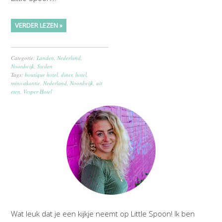
VERDER LEZEN »
Categorie:
Landen
,
Nederland
,
Noordwijk
,
Steden
Tags:
boutique hotel
,
diner
,
hotel
,
minivakantie
,
Nederland
,
Noordwijk
,
uit
eten
,
Vesper Hotel
Wat leuk dat je een kijkje neemt op Little Spoon! Ik ben