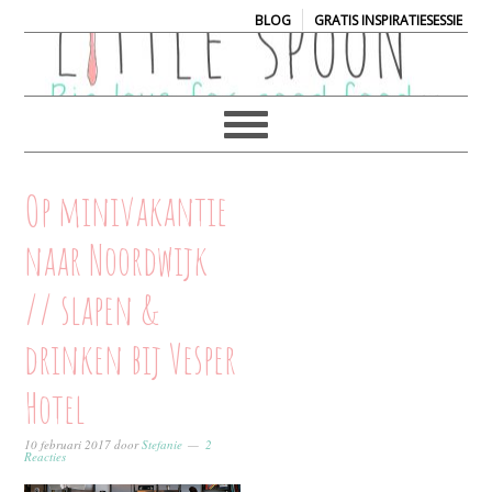
|
BLOG
GRATIS INSPIRATIESESSIE
Op minivakantie
naar Noordwijk
// slapen &
drinken bij Vesper
Hotel
10 februari 2017
door
Stefanie
2
Reacties