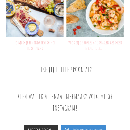
Zo maak je een indrukwekkende
Voor bij de borrel // Garnalen gebakken
borrelplank
in knoflookolie
LIKE JIJ LITTLE SPOON AL?
ZIEN WAT IK ALLEMAAL MEEMAAK? VOLG ME OP
INSTAGRAM!
MEER LADEN...
Volg op Instagram