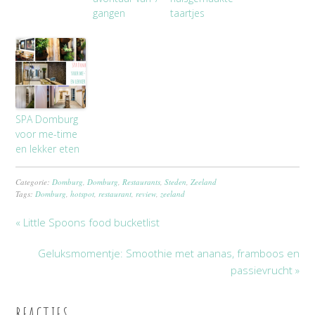
gangen
taartjes
SPA Domburg
voor me-time
en lekker eten
Categorie:
Domburg
,
Domburg
,
Restaurants
,
Steden
,
Zeeland
Tags:
Domburg
,
hotspot
,
restaurant
,
review
,
zeeland
« Little Spoons food bucketlist
Geluksmomentje: Smoothie met ananas, framboos en
passievrucht »
REACTIES