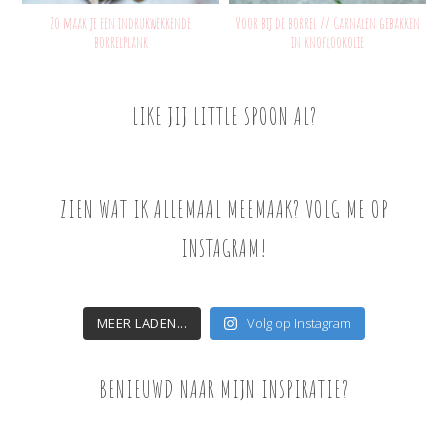
Zo maak je een indrukwekkende
Voor bij de borrel // Garnalen gebakken
borrelplank
in knoflookolie
LIKE JIJ LITTLE SPOON AL?
ZIEN WAT IK ALLEMAAL MEEMAAK? VOLG ME OP
INSTAGRAM!
MEER LADEN...
Volg op Instagram
BENIEUWD NAAR MIJN INSPIRATIE?