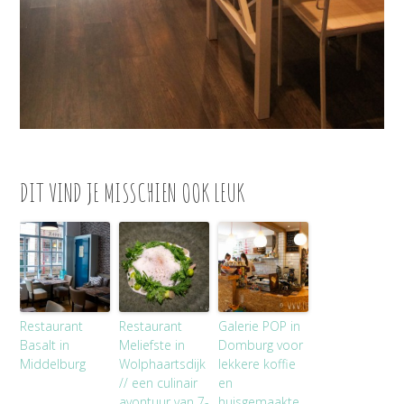
DIT VIND JE MISSCHIEN OOK LEUK
Restaurant
Restaurant
Galerie POP in
Basalt in
Meliefste in
Domburg voor
Middelburg
Wolphaartsdijk
lekkere koffie
// een culinair
en
avontuur van 7-
huisgemaakte