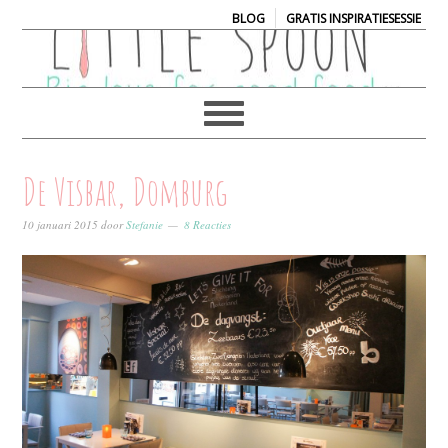
|
BLOG
GRATIS INSPIRATIESESSIE
De Visbar, Domburg
10 januari 2015
door
Stefanie
8 Reacties