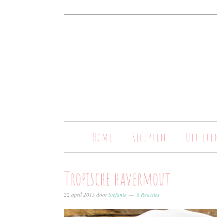
Home
Recepten
Uit ete
Tropische havermout
22 april 2015
door
Stefanie
8 Reacties