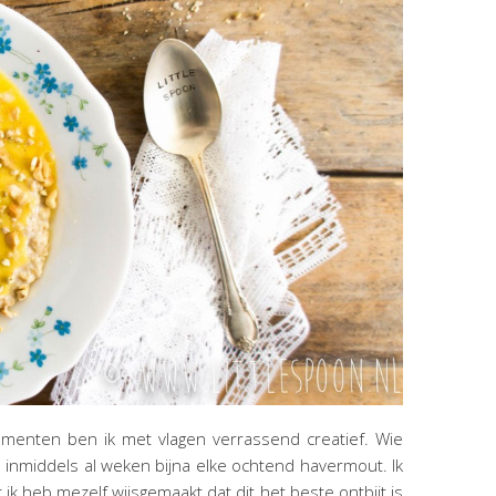
momenten ben ik met vlagen verrassend creatief. Wie
e inmiddels al weken bijna elke ochtend havermout. Ik
k heb mezelf wijsgemaakt dat dit het beste ontbijt is