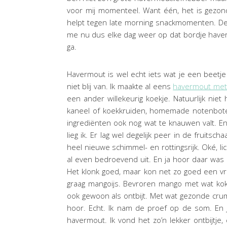
voor mij momenteel. Want één, het is gezon
helpt tegen late morning snackmomenten. De
me nu dus elke dag weer op dat bordje haverm
ga.
Havermout is wel echt iets wat je een beetj
niet blij van. Ik maakte al eens
havermout met
een ander willekeurig koekje. Natuurlijk niet 
kaneel of koekkruiden, homemade notenboter
ingrediënten ook nog wat te knauwen valt. E
lieg ik. Er lag wel degelijk peer in de fruits
heel nieuwe schimmel- en rottingsrijk. Oké, li
al even bedroevend uit. En ja hoor daar wa
Het klonk goed, maar kon net zo goed een vre
graag mangoijs. Bevroren mango met wat kok
ook gewoon als ontbijt. Met wat gezonde cru
hoor. Echt. Ik nam de proef op de som. En j
havermout. Ik vond het zo’n lekker ontbijtje,