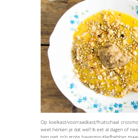
Op koelkast/voorraadkast/fruitschaal crisis
weet herken je dat wel? Ik eet al dagen of ne
ben niet zo’n grote havermoutliefhebber maar i