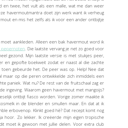
d en twee, het vult als een malle, wat me dan weer
ze havermoutmantra doet zijn werk want ik verheug
out en mis het zelfs als ik voor een ander ontbijtje
e moet aankleden. Alleen een bak havermout word ik
 pepernoten
. Die laatste vervang je net zo goed voor
heel gezond. Mijn laatste versie is met stukjes peer,
 en gepofte boekweit zodat er naast al die zachte
n toen gebeurde het. De peer was op. Help! Nee dat
chaal maar op die peren ontwikkelde zich inmiddels een
chte paniek. Wat nu? De rest van de fruitschaal zag er
s de ingeving. Waarom geen havermout met mangoijs?
selijk ontbijt fiasco worden. Vorige zomer maakte ik
osmelk in de blender en smullen maar. En dat at ik
mble erbovenop. Klinkt goed hè? Dat recept komt nog
a hoor. Zo lekker. Ik creëerde mijn eigen tropische
 dit moet ik gewoon met jullie delen. Voor extra club