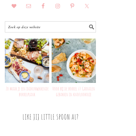
Zo maak je een indrukwekkende
Voor bij de borrel // Garnalen
borrelplank
gebakken in knoflookolie
LIKE JIJ LITTLE SPOON AL?