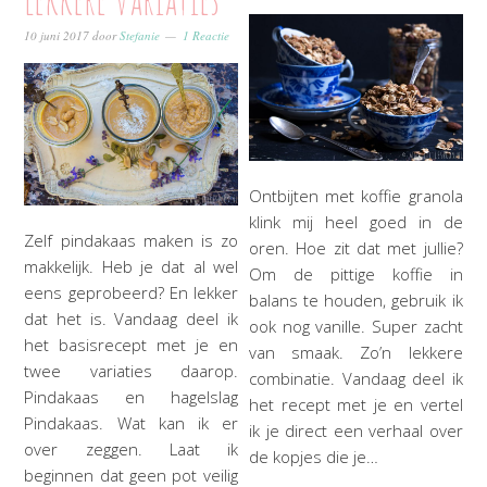
10 juni 2017
door
Stefanie
1 Reactie
Ontbijten met koffie granola
klink mij heel goed in de
Zelf pindakaas maken is zo
oren. Hoe zit dat met jullie?
makkelijk. Heb je dat al wel
Om de pittige koffie in
eens geprobeerd? En lekker
balans te houden, gebruik ik
dat het is. Vandaag deel ik
ook nog vanille. Super zacht
het basisrecept met je en
van smaak. Zo’n lekkere
twee variaties daarop.
combinatie. Vandaag deel ik
Pindakaas en hagelslag
het recept met je en vertel
Pindakaas. Wat kan ik er
ik je direct een verhaal over
over zeggen. Laat ik
de kopjes die je…
beginnen dat geen pot veilig