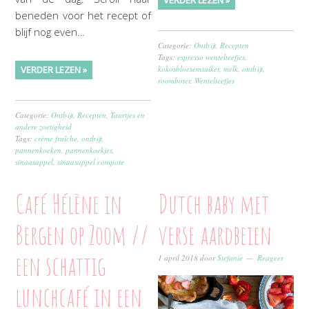
beneden voor het recept of
blijf nog even…
Categorie:
Ontbijt
,
Recepten
Tags:
espresso wentelteefjes
,
VERDER LEZEN »
kokosbloesemsuiker
,
melk
,
ontbijt
,
roomboter
,
Wentelteefjes
Categorie:
Ontbijt
,
Recepten
,
Taartjes en
andere zoetigheid
Tags:
crème fraîche
,
ontbijt
,
pannenkoeken
,
pannenkoekjes
,
sinaasappel
,
sinaasappel compote
Café Hélène in
Dutch baby met
Bergen op Zoom //
verse aardbeien
een schattig
1 april 2018
door
Stefanie
Reageer
lunchcafé in een