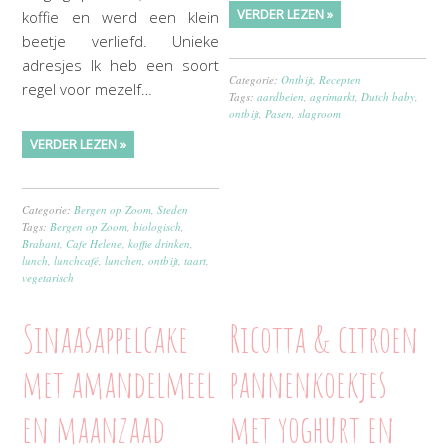
VERDER LEZEN »
koffie en werd een klein
beetje verliefd. Unieke
adresjes Ik heb een soort
Categorie:
Ontbijt
,
Recepten
regel voor mezelf…
Tags:
aardbeien
,
agrimarkt
,
Dutch baby
,
ontbijt
,
Pasen
,
slagroom
VERDER LEZEN »
Categorie:
Bergen op Zoom
,
Steden
Tags:
Bergen op Zoom
,
biologisch
,
Brabant
,
Cafe Helene
,
koffie drinken
,
lunch
,
lunchcafé
,
lunchen
,
ontbijt
,
taart
,
vegetarisch
Sinaasappelcake
Ricotta & citroen
met amandelmeel
pannenkoekjes
en maanzaad
met yoghurt en