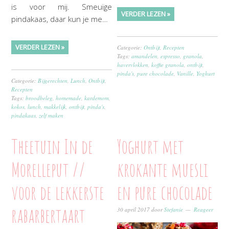
is voor mij. Smeuïge
VERDER LEZEN »
pindakaas, daar kun je me…
VERDER LEZEN »
Categorie:
Ontbijt
,
Recepten
Tags:
amandelen
,
espresso
,
granola
,
havervlokken
,
koffie granola
,
ontbijt
,
pinda's
,
pure chocolade
,
Vanille
,
Yoghurt
Categorie:
Bijgerechten
,
Lunch
,
Ontbijt
,
Recepten
Tags:
broodbeleg
,
homemade
,
kardemom
,
kokos
,
lunch
,
makkelijk
,
ontbijt
,
pinda's
,
pindakaas
,
zelf maken
Theetuin In de
Yoghurt met
Morelleput //
krokante muesli
voor de lekkerste
en pure chocolade
rabarbertaart
30 april 2017
door
Stefanie
Reageer