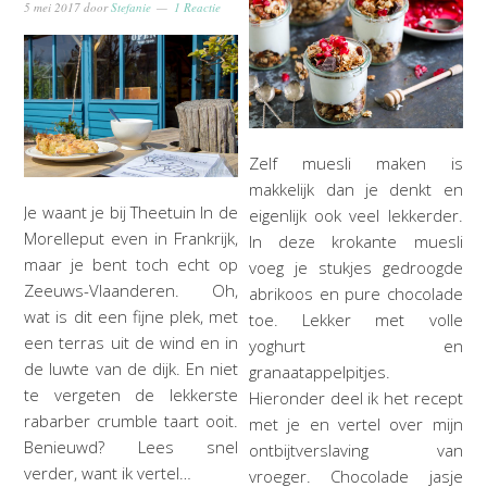
5 mei 2017
door
Stefanie
1 Reactie
Zelf muesli maken is
makkelijk dan je denkt en
Je waant je bij Theetuin In de
eigenlijk ook veel lekkerder.
Morelleput even in Frankrijk,
In deze krokante muesli
maar je bent toch echt op
voeg je stukjes gedroogde
Zeeuws-Vlaanderen. Oh,
abrikoos en pure chocolade
wat is dit een fijne plek, met
toe. Lekker met volle
een terras uit de wind en in
yoghurt en
de luwte van de dijk. En niet
granaatappelpitjes.
te vergeten de lekkerste
Hieronder deel ik het recept
rabarber crumble taart ooit.
met je en vertel over mijn
Benieuwd? Lees snel
ontbijtverslaving van
verder, want ik vertel…
vroeger. Chocolade jasje