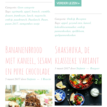
VERDER LEZEN »
Categorie:
Geen categorie
Tags:
agrimarkt
,
appel
,
brunch
,
crumble
,
dessert
,
frambozen
,
lunch
,
nagerecht
,
Categorie:
Ontbijt
,
Recepten
ontbijt
,
paasbrunch
,
Paaslunch
,
Pasen
,
Tags:
appel
,
gezond eten
,
kaneel
,
pasen 2017
,
stemgember
,
toetje
kokosbloesemsuiker
,
ontbijt
,
pannenkoeken
,
speltbloem
,
speltpannenkoeken
Bananenbrood
Shakshuka, de
met kaneel, sesam
klassieke variant
en pure chocolade
3 maart 2017
door
Stefanie
Reageer
5 maart 2017
door
Stefanie
1 Reactie