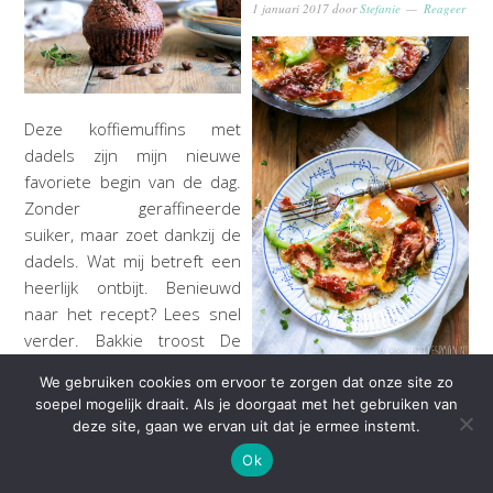
1 januari 2017
door
Stefanie
Reageer
Deze koffiemuffins met
dadels zijn mijn nieuwe
favoriete begin van de dag.
Zonder geraffineerde
suiker, maar zoet dankzij de
dadels. Wat mij betreft een
heerlijk ontbijt. Benieuwd
naar het recept? Lees snel
verder. Bakkie troost De
geur van koffie, ik weet niet
We gebruiken cookies om ervoor te zorgen dat onze site zo
of er iets is, wat ik lekkerder
Open je net je ogen na een
soepel mogelijk draait. Als je doorgaat met het gebruiken van
vind. Zelfs mensen die niets
hele gezellige avond en hebt
deze site, gaan we ervan uit dat je ermee instemt.
van…
je behoefte aan een anti-
Ok
katerontbijt? Maak dan deze