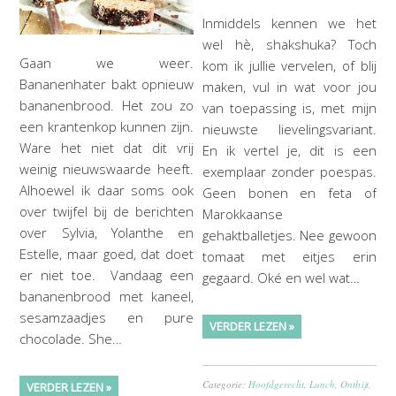
Inmiddels kennen we het
wel hè, shakshuka? Toch
Gaan we weer.
kom ik jullie vervelen, of blij
Bananenhater bakt opnieuw
maken, vul in wat voor jou
bananenbrood. Het zou zo
van toepassing is, met mijn
een krantenkop kunnen zijn.
nieuwste lievelingsvariant.
Ware het niet dat dit vrij
En ik vertel je, dit is een
weinig nieuwswaarde heeft.
exemplaar zonder poespas.
Alhoewel ik daar soms ook
Geen bonen en feta of
over twijfel bij de berichten
Marokkaanse
over Sylvia, Yolanthe en
gehaktballetjes. Nee gewoon
Estelle, maar goed, dat doet
tomaat met eitjes erin
er niet toe. Vandaag een
gegaard. Oké en wel wat…
bananenbrood met kaneel,
sesamzaadjes en pure
VERDER LEZEN »
chocolade. She…
Categorie:
Hoofdgerecht
,
Lunch
,
Ontbijt
,
VERDER LEZEN »