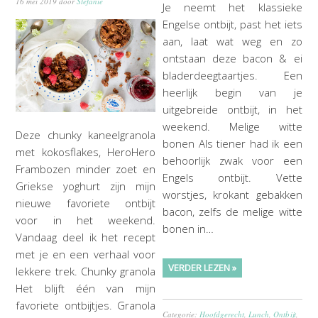
16 mei 2019
door
Stefanie
Je neemt het klassieke
Engelse ontbijt, past het iets
aan, laat wat weg en zo
ontstaan deze bacon & ei
bladerdeegtaartjes. Een
heerlijk begin van je
uitgebreide ontbijt, in het
weekend. Melige witte
Deze chunky kaneelgranola
bonen Als tiener had ik een
met kokosflakes, HeroHero
behoorlijk zwak voor een
Frambozen minder zoet en
Engels ontbijt. Vette
Griekse yoghurt zijn mijn
worstjes, krokant gebakken
nieuwe favoriete ontbijt
bacon, zelfs de melige witte
voor in het weekend.
bonen in…
Vandaag deel ik het recept
met je en een verhaal voor
VERDER LEZEN »
lekkere trek. Chunky granola
Het blijft één van mijn
favoriete ontbijtjes. Granola
Categorie:
Hoofdgerecht
,
Lunch
,
Ontbijt
,