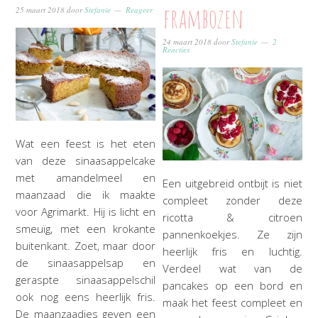
frambozen
25 maart 2018
door
Stefanie
Reageer
24 maart 2018
door
Stefanie
2
Reacties
Wat een feest is het eten
van deze sinaasappelcake
met amandelmeel en
Een uitgebreid ontbijt is niet
maanzaad die ik maakte
compleet zonder deze
voor Agrimarkt. Hij is licht en
ricotta & citroen
smeuïg, met een krokante
pannenkoekjes. Ze zijn
buitenkant. Zoet, maar door
heerlijk fris en luchtig.
de sinaasappelsap en
Verdeel wat van de
geraspte sinaasappelschil
pancakes op een bord en
ook nog eens heerlijk fris.
maak het feest compleet en
De maanzaadjes geven een