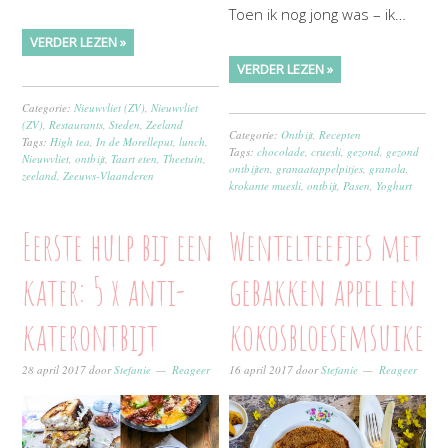
Toen ik nog jong was – ik…
VERDER LEZEN »
VERDER LEZEN »
Categorie:
Nieuwvliet (ZV)
,
Nieuwvliet
(ZV)
,
Restaurants
,
Steden
,
Zeeland
Categorie:
Ontbijt
,
Recepten
Tags:
High tea
,
In de Morelleput
,
lunch
,
Tags:
chocolade
,
cruesli
,
gezond
,
gezond
Nieuwvliet
,
ontbijt
,
Taart eten
,
Theetuin
,
ontbijten
,
granaatappelpitjes
,
granola
,
zeeland
,
Zeeuws-Vlaanderen
krokante muesli
,
ontbijt
,
Pasen
,
Yoghurt
Eerste hulp bij een
Wentelteefjes met
kater: 5 x anti-
gebakken appel en
katerontbijt
kokosbloesemsuiker
28 april 2017
door
Stefanie
Reageer
16 april 2017
door
Stefanie
Reageer