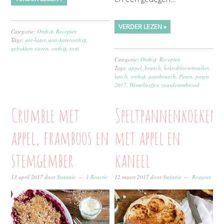
VERDER LEZEN »
Categorie:
Ontbijt
,
Recepten
Tags:
ant-kater
,
anti-katerontbijt
,
gebakken eieren
,
ontbijt
,
tosti
Categorie:
Ontbijt
,
Recepten
Tags:
appel
,
brunch
,
kokosbloesemsuiker
,
lunch
,
ontbijt
,
paasbrunch
,
Pasen
,
pasen
2017
,
Wentelteefjes
,
zuurdesembrood
Crumble met
Speltpannenkoeken
appel, framboos en
met appel en
stemgember
kaneel
13 april 2017
door
Stefanie
1 Reactie
12 maart 2017
door
Stefanie
Reageer