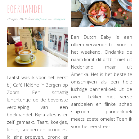
boekhandel
28 april 2018
door
Stefanie
Reageer
Een Dutch Baby is een
ultiem verwenontbijt voor in
het weekend. Ondanks de
naam komt dit ontbijt niet uit
Nederland, maar uit
Amerika. Het is het beste te
Laatst was ik voor het eerst
omschrijven als een hele
bij Café Hélène in Bergen op
luchtige pannenkoek uit de
Zoom. Een schattig
oven. Lekker met verse
lunchtentje op de bovenste
aardbeien en flinke schep
verdieping van een
slagroom. pannenkoek
boekhandel. Bijna alles is er
meets zoete omelet Toen ik
zelf gemaakt. Taart, koekjes,
voor het eerst een…
lunch, soepen en broodjes.
Ik ging proeven, dronk er