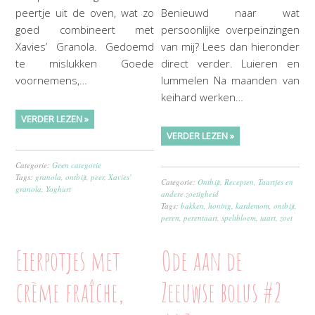
peertje uit de oven, wat zo
Benieuwd naar wat
goed combineert met
persoonlijke overpeinzingen
Xavies’ Granola. Gedoemd
van mij? Lees dan hieronder
te mislukken Goede
direct verder. Luieren en
voornemens,…
lummelen Na maanden van
keihard werken…
VERDER LEZEN »
VERDER LEZEN »
Categorie:
Geen categorie
Tags:
granola
,
ontbijt
,
peer
,
Xavies'
Categorie:
Ontbijt
,
Recepten
,
Taartjes en
granola
,
Yoghurt
andere zoetigheid
Tags:
bakken
,
honing
,
kardemom
,
ontbijt
,
peren
,
perentaart
,
speltbloem
,
taart
,
zoet
Eierpotjes met
Ode aan de
crème fraîche,
Zeeuwse bolus #2