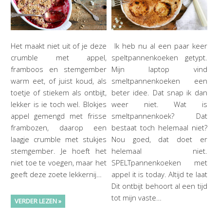
Het maakt niet uit of je deze
Ik heb nu al een paar keer
crumble met appel,
speltpannenkoeken getypt.
framboos en stemgember
Mijn laptop vind
warm eet, of juist koud, als
smeltpannenkoeken een
toetje of stiekem als ontbijt,
beter idee. Dat snap ik dan
lekker is ie toch wel. Blokjes
weer niet. Wat is
appel gemengd met frisse
smeltpannenkoek? Dat
frambozen, daarop een
bestaat toch helemaal niet?
laagje crumble met stukjes
Nou goed, dat doet er
stemgember. Je hoeft het
helemaal niet.
niet toe te voegen, maar het
SPELTpannenkoeken met
geeft deze zoete lekkernij…
appel it is today. Altijd te laat
Dit ontbijt behoort al een tijd
tot mijn vaste…
VERDER LEZEN »