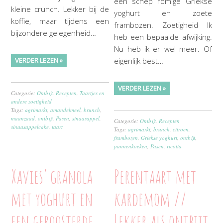
een schep romige Griekse
kleine crunch. Lekker bij de
yoghurt en zoete
koffie, maar tijdens een
frambozen. Zoetigheid Ik
bijzondere gelegenheid…
heb een bepaalde afwijking.
Nu heb ik er wel meer. Of
VERDER LEZEN »
eigenlijk best…
VERDER LEZEN »
Categorie:
Ontbijt
,
Recepten
,
Taartjes en
andere zoetigheid
Tags:
agrimarkt
,
amandelmeel
,
brunch
,
maanzaad
,
ontbijt
,
Pasen
,
sinaasappel
,
Categorie:
Ontbijt
,
Recepten
sinaasappelcake
,
taart
Tags:
agrimarkt
,
brunch
,
citroen
,
frambozen
,
Griekse yoghurt
,
ontbijt
,
pannenkoeken
,
Pasen
,
ricotta
Xavies’ granola
Perentaart met
met yoghurt en
kardemom //
een geroosterde
Lekker als ontbijt