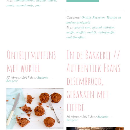
Tags:
bananenbrood
,
gezond
,
ontbijt
,
snack
,
tussendoortje
,
zoet
Categorie:
Ontbijt
,
Recepten
,
Taartjes en
andere zoetigheid
Tags:
gezond eten
,
gezond ontbijten
,
muffin
,
muffins
,
ontbijt
,
ontbijtmuffin
,
ontbijtmuffins
Ontbijtmuffins
In de Bakkerij //
met wortel
Authentiek Frans
desembrood,
17 februari 2017
door
Stefanie
Reageer
gebakken met
liefde
16 februari 2017
door
Stefanie
Reageer