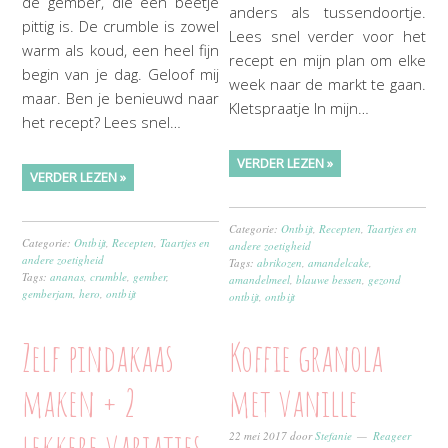
de gember, die een beetje
anders als tussendoortje.
pittig is. De crumble is zowel
Lees snel verder voor het
warm als koud, een heel fijn
recept en mijn plan om elke
begin van je dag. Geloof mij
week naar de markt te gaan.
maar. Ben je benieuwd naar
Kletspraatje In mijn…
het recept? Lees snel…
VERDER LEZEN »
VERDER LEZEN »
Categorie:
Ontbijt
,
Recepten
,
Taartjes en
Categorie:
Ontbijt
,
Recepten
,
Taartjes en
andere zoetigheid
andere zoetigheid
Tags:
abrikozen
,
amandelcake
,
Tags:
ananas
,
crumble
,
gember
,
amandelmeel
,
blauwe bessen
,
gezond
gemberjam
,
hero
,
ontbijt
ontbijt
,
ontbijt
Zelf pindakaas
Koffie granola
maken + 2
met vanille
lekkere variaties
22 mei 2017
door
Stefanie
Reageer