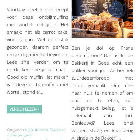
Vandaag deel ik het recept
voor deze ontbijtmuffins
met wortel met jullie. Het
smaakt net als carrot cake,
vind ik dan. Wel een stuk
gezonder, daarom perfect
Ben je dol op Frans
om je dag mee te beginnen.
desembrood? Dan is In de
Lees snel verder, om te
Bakkerij in Goes echt een
ontdekken hoe je ze maakt.
bakker voor jou. Authentiek
Good old muffin Het maken
zuurdesembrood, met
van deze ontbijtmuffins met
liefde gemaakt. Om mee
wortel, stond al…
naar huis te nemen of om
daar op te eten, met
huisgemaakt beleg. Het is
VERDER LEZEN »
helemaal aan jou.
Benieuwd? Lees snel
verder. Stevig en knapperig
Categorie:
Ontbijt
,
Recepten
,
Taartjes en
andere zoetigheid
Al sinds In de Bakkerij…