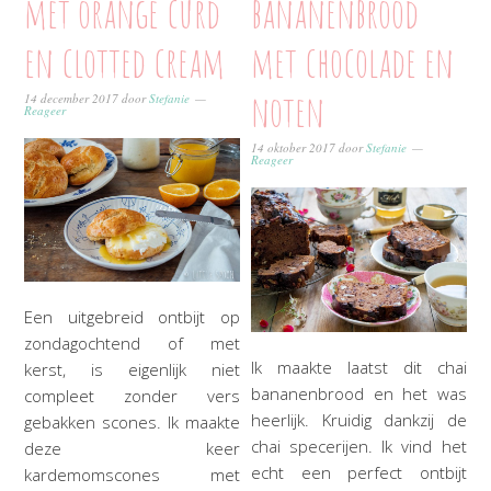
met orange curd
bananenbrood
en clotted cream
met chocolade en
noten
14 december 2017
door
Stefanie
Reageer
14 oktober 2017
door
Stefanie
Reageer
Een uitgebreid ontbijt op
zondagochtend of met
Ik maakte laatst dit chai
kerst, is eigenlijk niet
bananenbrood en het was
compleet zonder vers
heerlijk. Kruidig dankzij de
gebakken scones. Ik maakte
chai specerijen. Ik vind het
deze keer
echt een perfect ontbijt
kardemomscones met