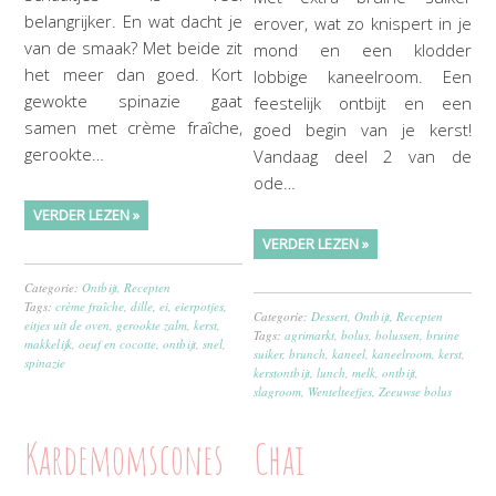
belangrijker. En wat dacht je
erover, wat zo knispert in je
van de smaak? Met beide zit
mond en een klodder
het meer dan goed. Kort
lobbige kaneelroom. Een
gewokte spinazie gaat
feestelijk ontbijt en een
samen met crème fraîche,
goed begin van je kerst!
gerookte…
Vandaag deel 2 van de
ode…
VERDER LEZEN »
VERDER LEZEN »
Categorie:
Ontbijt
,
Recepten
Tags:
crème fraîche
,
dille
,
ei
,
eierpotjes
,
Categorie:
Dessert
,
Ontbijt
,
Recepten
eitjes uit de oven
,
gerookte zalm
,
kerst
,
Tags:
agrimarkt
,
bolus
,
bolussen
,
bruine
makkelijk
,
oeuf en cocotte
,
ontbijt
,
snel
,
suiker
,
brunch
,
kaneel
,
kaneelroom
,
kerst
,
spinazie
kerstontbijt
,
lunch
,
melk
,
ontbijt
,
slagroom
,
Wentelteefjes
,
Zeeuwse bolus
Kardemomscones
Chai