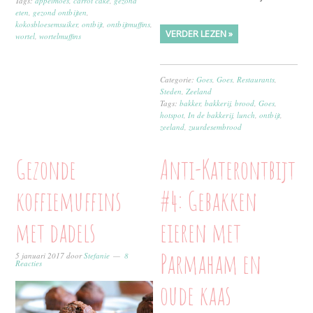
Tags:
appelmoes
,
carrot cake
,
gezond
eten
,
gezond ontbijten
,
kokosbloesemsuiker
,
ontbijt
,
ontbijtmuffins
,
VERDER LEZEN »
wortel
,
wortelmuffins
Categorie:
Goes
,
Goes
,
Restaurants
,
Steden
,
Zeeland
Tags:
bakker
,
bakkerij
,
brood
,
Goes
,
hotspot
,
In de bakkerij
,
lunch
,
ontbijt
,
zeeland
,
zuurdesembrood
Gezonde
Anti-Katerontbijt
koffiemuffins
#4: Gebakken
met dadels
eieren met
Parmaham en
5 januari 2017
door
Stefanie
8
Reacties
oude kaas