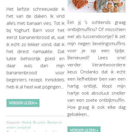
Het liefste schreeuwde ik
het van de daken. Ik vind
Eet jij ’s ochtends graag
alles met banaan vies. Tot ik
ontbijtmuffins? Of misschien
bij Yoghurt Barn voor het
wel als tussendoortje? Ik zet
eerst bananenbrood at, wat
mijn negen lievelingsmuffins
ik echt zo lekker vond, dat ik
voor je op een tijdje.
het direct namaakte. Dat
Benieuwd? Lees snel
lukte behoorlijk goed en
verder. Verantwoordere
daar was dan mijn
keus Ondanks dat ik echt
bananenbrood voor
een liefhebber ben van een
beginners recept. Inmiddels
hartig ontbijt, klopt mijn
heb ik al heel wat pogingen…
hartje ook absoluut sneller
van een zoete ontbijtmuffin.
VERDER LEZEN »
Hoe graag ik ook elke dag
gebakken…
Categorie:
Ontbijt
,
Recepten
,
Taartjes en
andere zoetigheid
VERDER LEZEN »