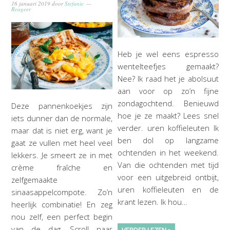
16 januari 2019
door
Stefanie
Reageer
Heb je wel eens espresso
wentelteefjes gemaakt?
Nee? Ik raad het je abolsuut
aan voor op zo’n fijne
zondagochtend. Benieuwd
Deze pannenkoekjes zijn
hoe je ze maakt? Lees snel
iets dunner dan de normale,
verder. uren koffieleuten Ik
maar dat is niet erg, want je
ben dol op langzame
gaat ze vullen met heel veel
ochtenden in het weekend.
lekkers. Je smeert ze in met
Van die ochtenden met tijd
crème fraîche en
voor een uitgebreid ontbijt,
zelfgemaakte
uren koffieleuten en de
sinaasappelcompote. Zo’n
krant lezen. Ik hou…
heerlijk combinatie! En zeg
nou zelf, een perfect begin
van de dag. Scroll naar
VERDER LEZEN »