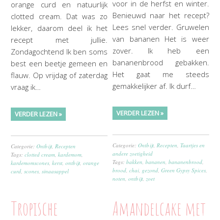
voor in de herfst en winter.
orange curd en natuurlijk
Benieuwd naar het recept?
clotted cream. Dat was zo
Lees snel verder. Gruwelen
lekker, daarom deel ik het
van bananen Het is weer
recept met jullie.
zover. Ik heb een
Zondagochtend Ik ben soms
bananenbrood gebakken.
best een beetje gemeen en
Het gaat me steeds
flauw. Op vrijdag of zaterdag
gemakkelijker af. Ik durf…
vraag ik…
VERDER LEZEN »
VERDER LEZEN »
Categorie:
Ontbijt
,
Recepten
,
Taartjes en
Categorie:
Ontbijt
,
Recepten
andere zoetigheid
Tags:
clotted cream
,
kardemom
,
Tags:
bakken
,
bananen
,
bananenbrood
,
kardemomscones
,
kerst
,
ontbijt
,
orange
brood
,
chai
,
gezond
,
Green Gypsy Spices
,
curd
,
scones
,
sinaasappel
noten
,
ontbijt
,
zoet
Tropische
Amandelcake met