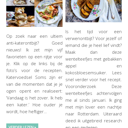
Is het tijd voor een
Op zoek naar een ultiem
verwenontbijt? Voor jezelf of
anti-katerontbijt? Goed
iemand die je heel lief vindt?
nieuws! Ik zet mijn vijf
Maak dan deze
favorieten op een rijtje voor
wentelteefjes met gebakken
je. Klik op de links bij de
appel en
foto’s voor de recepten.
kokosbloesemsuiker. Lees
Katervoedsel Soms zijn er
snel verder voor het recept.
van die momenten dat je je
Vooronderzoek Deze
ogen opent en realiseert:
wentelteefjes achtervolgen
‘Vandaag is het zover. Ik heb
me al sinds januari. Ik ging
een kater.’ Hoe ouder je
met mijn lover een nachtje
wordt, hoe heftiger…
naar Rotterdam. Uiteraard
deed ik uitgebreid research
en een gedegen…
VERDER LEZEN »