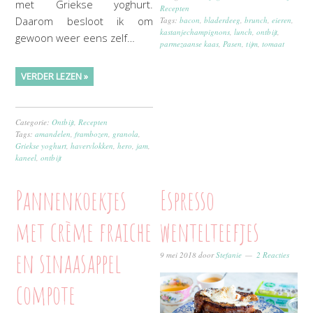
met Griekse yoghurt.
Recepten
Daarom besloot ik om
Tags:
bacon
,
bladerdeeg
,
brunch
,
eieren
,
kastanjechampignons
,
lunch
,
ontbijt
,
gewoon weer eens zelf…
parmezaanse kaas
,
Pasen
,
tijm
,
tomaat
VERDER LEZEN »
Categorie:
Ontbijt
,
Recepten
Tags:
amandelen
,
frambozen
,
granola
,
Griekse yoghurt
,
havervlokken
,
hero
,
jam
,
kaneel
,
ontbijt
Pannenkoekjes
Espresso
met crème fraiche
wentelteefjes
en sinaasappel
9 mei 2018
door
Stefanie
2 Reacties
compote