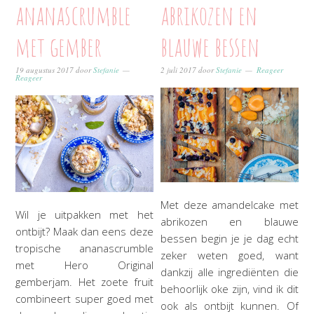
ananascrumble
abrikozen en
met gember
blauwe bessen
19 augustus 2017
door
Stefanie
2 juli 2017
door
Stefanie
Reageer
Reageer
Met deze amandelcake met
Wil je uitpakken met het
abrikozen en blauwe
ontbijt? Maak dan eens deze
bessen begin je je dag echt
tropische ananascrumble
zeker weten goed, want
met Hero Original
dankzij alle ingrediënten die
gemberjam. Het zoete fruit
behoorlijk oke zijn, vind ik dit
combineert super goed met
ook als ontbijt kunnen. Of