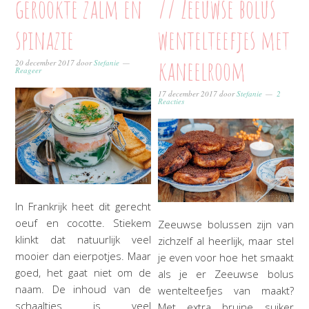
gerookte zalm en
// Zeeuwse bolus
spinazie
wentelteefjes met
kaneelroom
20 december 2017
door
Stefanie
Reageer
17 december 2017
door
Stefanie
2
Reacties
In Frankrijk heet dit gerecht
oeuf en cocotte. Stiekem
Zeeuwse bolussen zijn van
klinkt dat natuurlijk veel
zichzelf al heerlijk, maar stel
mooier dan eierpotjes. Maar
je even voor hoe het smaakt
goed, het gaat niet om de
als je er Zeeuwse bolus
naam. De inhoud van de
wentelteefjes van maakt?
schaaltjes is veel
Met extra bruine suiker