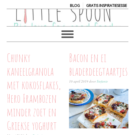
|
BLOG
GRATIS INSPIRATIESESSIE
Chunky
Bacon en ei
kaneelgranola
bladerdeegtaartjes
met kokosflakes,
10 april 2019
door
Stefanie
Hero Frambozen
minder zoet en
Griekse yoghurt