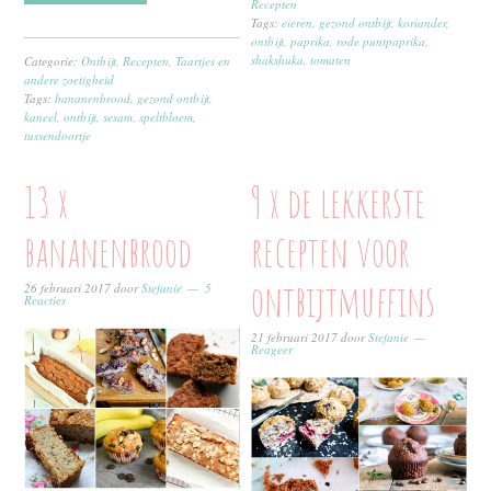
Recepten
Tags:
eieren
,
gezond ontbijt
,
koriander
,
ontbijt
,
paprika
,
rode puntpaprika
,
shakshuka
,
tomaten
Categorie:
Ontbijt
,
Recepten
,
Taartjes en
andere zoetigheid
Tags:
bananenbrood
,
gezond ontbijt
,
kaneel
,
ontbijt
,
sesam
,
speltbloem
,
tussendoortje
13 x
9 x de lekkerste
bananenbrood
recepten voor
ontbijtmuffins
26 februari 2017
door
Stefanie
5
Reacties
21 februari 2017
door
Stefanie
Reageer