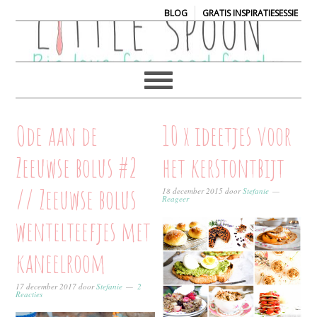
|
BLOG
GRATIS INSPIRATIESESSIE
Ode aan de
10 x ideetjes voor
Zeeuwse bolus #2
het kerstontbijt
// Zeeuwse bolus
18 december 2015
door
Stefanie
Reageer
wentelteefjes met
kaneelroom
17 december 2017
door
Stefanie
2
Reacties