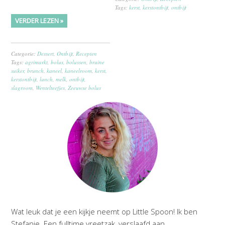
Tags:
kerst
,
kerstontbijt
,
ontbijt
VERDER LEZEN »
Categorie:
Dessert
,
Ontbijt
,
Recepten
Tags:
agrimarkt
,
bolus
,
bolussen
,
bruine
suiker
,
brunch
,
kaneel
,
kaneelroom
,
kerst
,
kerstontbijt
,
lunch
,
melk
,
ontbijt
,
slagroom
,
Wentelteefjes
,
Zeeuwse bolus
Wat leuk dat je een kijkje neemt op Little Spoon! Ik ben
Stefanie. Een fulltime vreetzak, verslaafd aan