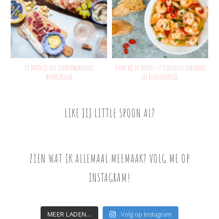
Zo maak je een indrukwekkende
Voor bij de borrel // Garnalen gebakken
borrelplank
in knoflookolie
LIKE JIJ LITTLE SPOON AL?
ZIEN WAT IK ALLEMAAL MEEMAAK? VOLG ME OP
INSTAGRAM!
MEER LADEN...
Volg op Instagram