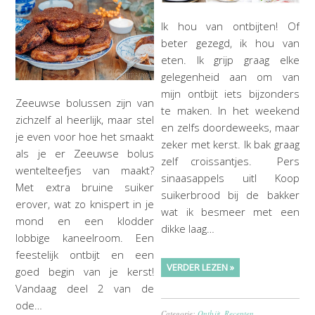
Ik hou van ontbijten! Of
beter gezegd, ik hou van
eten. Ik grijp graag elke
gelegenheid aan om van
mijn ontbijt iets bijzonders
Zeeuwse bolussen zijn van
te maken. In het weekend
zichzelf al heerlijk, maar stel
en zelfs doordeweeks, maar
je even voor hoe het smaakt
zeker met kerst. Ik bak graag
als je er Zeeuwse bolus
zelf croissantjes. Pers
wentelteefjes van maakt?
sinaasappels uitl Koop
Met extra bruine suiker
suikerbrood bij de bakker
erover, wat zo knispert in je
wat ik besmeer met een
mond en een klodder
dikke laag…
lobbige kaneelroom. Een
feestelijk ontbijt en een
VERDER LEZEN »
goed begin van je kerst!
Vandaag deel 2 van de
ode…
Categorie:
Ontbijt
,
Recepten