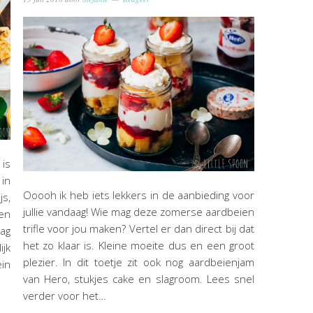
 is
 in
Ooooh ik heb iets lekkers in de aanbieding voor
js,
jullie vandaag! Wie mag deze zomerse aardbeien
 en
trifle voor jou maken? Vertel er dan direct bij dat
aag
het zo klaar is. Kleine moeite dus en een groot
ijk
plezier. In dit toetje zit ook nog aardbeienjam
ein
van Hero, stukjes cake en slagroom. Lees snel
verder voor het…