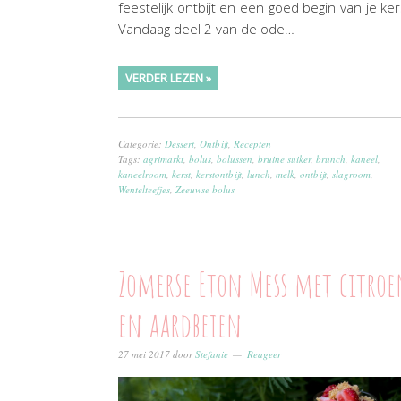
feestelijk ontbijt en een goed begin van je ker
Vandaag deel 2 van de ode…
VERDER LEZEN »
Categorie:
Dessert
,
Ontbijt
,
Recepten
Tags:
agrimarkt
,
bolus
,
bolussen
,
bruine suiker
,
brunch
,
kaneel
,
kaneelroom
,
kerst
,
kerstontbijt
,
lunch
,
melk
,
ontbijt
,
slagroom
,
Wentelteefjes
,
Zeeuwse bolus
Zomerse Eton Mess met citroe
en aardbeien
27 mei 2017
door
Stefanie
Reageer