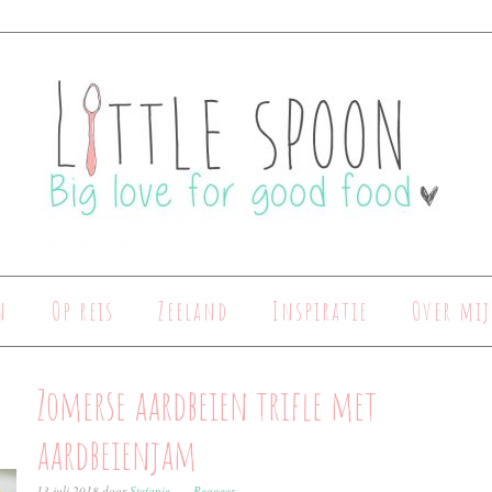
n
Op reis
Zeeland
Inspiratie
Over mij
Zomerse aardbeien trifle met
aardbeienjam
13 juli 2018
door
Stefanie
Reageer