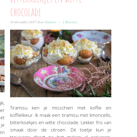
chocolade
10 december 2017
door
Stefanie
2 Reacties
jk,
Tiramisu ken je misschien met koffie en
 er
koffielikeur. Ik maak een tiramisu met limoncello,
et
bitterkoekjes en witte chocolade. Lekker fris van
 je
smaak door de citroen. Dit toetje kun je
en
trouwens direct na het maken al serveren.