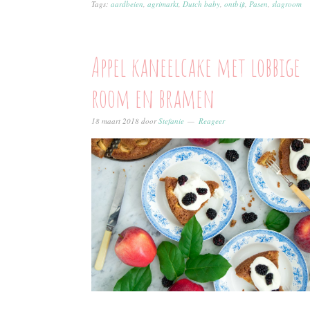
Tags:
aardbeien
,
agrimarkt
,
Dutch baby
,
ontbijt
,
Pasen
,
slagroom
Appel kaneelcake met lobbige
room en bramen
18 maart 2018
door
Stefanie
Reageer