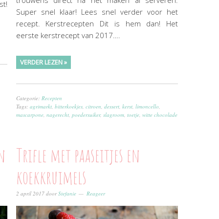
st!
Super snel klaar! Lees snel verder voor het
recept. Kerstrecepten Dit is hem dan! Het
eerste kerstrecept van 2017….
VERDER LEZEN »
Categorie:
Recepten
Tags:
agrimarkt
,
bitterkoekjes
,
citroen
,
dessert
,
kerst
,
limoncello
,
mascarpone
,
nagerecht
,
poedersuiker
,
slagroom
,
toetje
,
witte chocolade
n
Trifle met paaseitjes en
koekkruimels
2 april 2017
door
Stefanie
Reageer