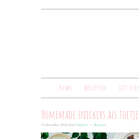
Home
Recepten
Uit ete
Homemade snickers als toetje
19 december 2018
door
Stefanie
Reageer