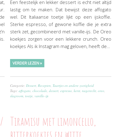
at,
Een feestelijk en lekker dessert is echt niet altijd
ur.
lastig om te maken. Dat bewijst deze affogato
 de
wel. Dit Italiaanse toetje lijkt op een ijskoffie.
el
Sterke espresso, of gewone koffie die je extra
z’n
sterk zet, gecombineerd met vanille-ijs. De Oreo
is.
koekjes zorgen voor een lekkere crunch. Oreo
koekjes Als ik Instagram mag geloven, heeft de…
VERDER LEZEN »
Categorie:
Dessert
,
Recepten
,
Taartjes en andere zoetigheid
Tags:
affogato
,
chocolade
,
dessert
,
espresso
,
kerst
,
nagerecht
,
oreo
,
slagroom
,
toetje
,
vanille-ijs
//
Tiramisu met limoncello,
bitterkoekjes en witte