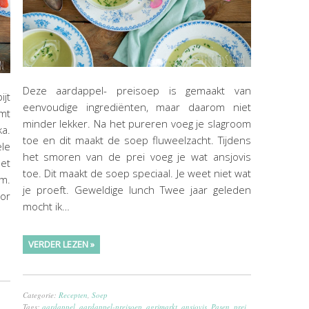
Deze aardappel- preisoep is gemaakt van
jt
eenvoudige ingrediënten, maar daarom niet
mt
minder lekker. Na het pureren voeg je slagroom
ka.
toe en dit maakt de soep fluweelzacht. Tijdens
ele
het smoren van de prei voeg je wat ansjovis
et
toe. Dit maakt de soep speciaal. Je weet niet wat
m.
je proeft. Geweldige lunch Twee jaar geleden
or
mocht ik…
VERDER LEZEN »
Categorie:
Recepten
,
Soep
Tags:
aardappel
,
aardappel-preisoep
,
agrimarkt
,
ansjovis
,
Pasen
,
prei
,