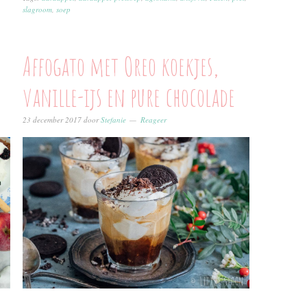
slagroom
,
soep
Affogato met Oreo koekjes,
vanille-ijs en pure chocolade
23 december 2017
door
Stefanie
Reageer