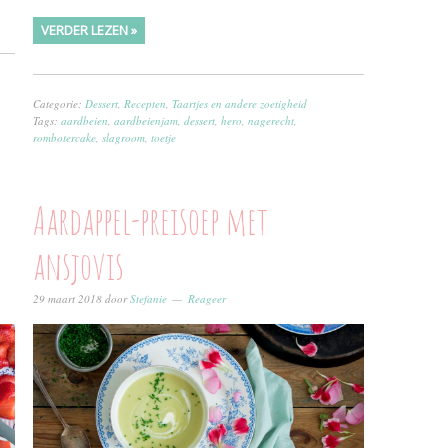
VERDER LEZEN »
Categorie:
Dessert
,
Recepten
,
Taartjes en andere zoetigheid
Tags:
aardbeien
,
aardbeienjam
,
dessert
,
hero
,
nagerecht
,
rombotercake
,
slagroom
,
toetje
Aardappel-preisoep met
ansjovis
29 maart 2018
door
Stefanie
Reageer