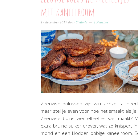
met kaneelroom
17 december 2017
door
Stefanie
2 Reacties
Zeeuwse bolussen zijn van zichzelf al heerli
maar stel je even voor hoe het smaakt als je
Zeeuwse bolus wentelteefjes van maakt? M
extra bruine suiker erover, wat zo knispert in
mond en een klodder lobbige kaneelroom. E