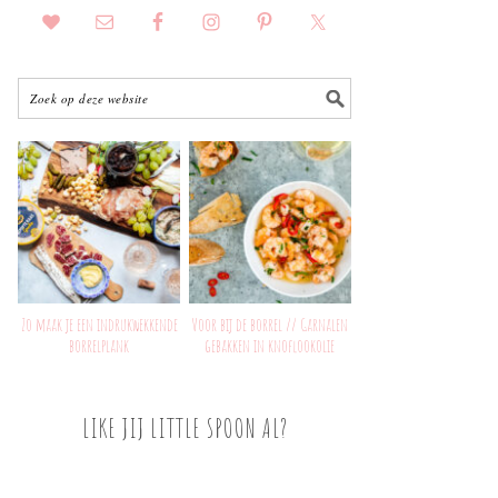
Zo maak je een indrukwekkende
Voor bij de borrel // Garnalen
borrelplank
gebakken in knoflookolie
LIKE JIJ LITTLE SPOON AL?