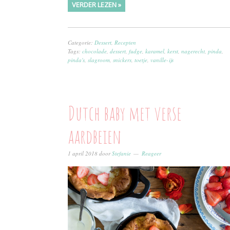
VERDER LEZEN »
Categorie:
Dessert
,
Recepten
Tags:
chocolade
,
dessert
,
fudge
,
karamel
,
kerst
,
nagerecht
,
pinda
,
pinda's
,
slagroom
,
snickers
,
toetje
,
vanille-ijs
Dutch baby met verse
aardbeien
1 april 2018
door
Stefanie
Reageer