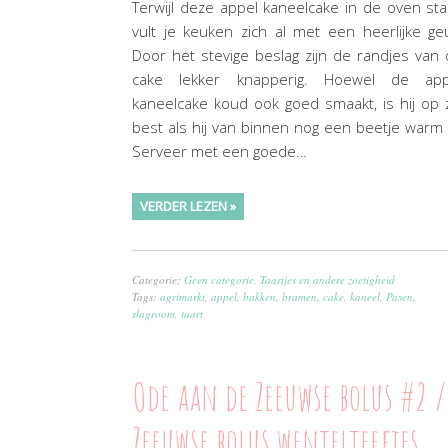
Terwijl deze appel kaneelcake in de oven sta
vult je keuken zich al met een heerlijke ge
Door het stevige beslag zijn de randjes van
cake lekker knapperig. Hoewel de app
kaneelcake koud ook goed smaakt, is hij op 
best als hij van binnen nog een beetje warm 
Serveer met een goede…
VERDER LEZEN »
Categorie:
Geen categorie
,
Taartjes en andere zoetigheid
Tags:
agrimarkt
,
appel
,
bakken
,
bramen
,
cake
,
kaneel
,
Pasen
,
slagroom
,
taart
Ode aan de Zeeuwse bolus #2 
Zeeuwse bolus wentelteefjes