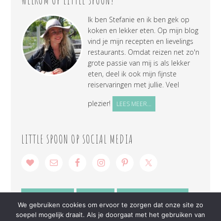
WELKOM OP LITTLE SPOON!
Ik ben Stefanie en ik ben gek op
koken en lekker eten. Op mijn blog
vind je mijn recepten en lievelings
restaurants. Omdat reizen net zo'n
grote passie van mij is als lekker
eten, deel ik ook mijn fijnste
reiservaringen met jullie. Veel
plezier!
LEES MEER...
LITTLE SPOON OP SOCIAL MEDIA
SAMENWERKEN
CONTACT
PRIVACY VERKLARING
We gebruiken cookies om ervoor te zorgen dat onze site zo
soepel mogelijk draait. Als je doorgaat met het gebruiken van