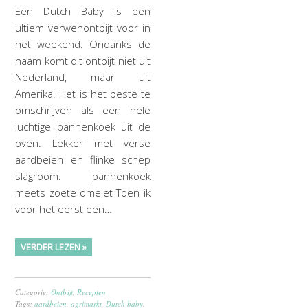
Een Dutch Baby is een
ultiem verwenontbijt voor in
het weekend. Ondanks de
naam komt dit ontbijt niet uit
Nederland, maar uit
Amerika. Het is het beste te
omschrijven als een hele
luchtige pannenkoek uit de
oven. Lekker met verse
aardbeien en flinke schep
slagroom. pannenkoek
meets zoete omelet Toen ik
voor het eerst een…
VERDER LEZEN »
Categorie:
Ontbijt
,
Recepten
Tags:
aardbeien
,
agrimarkt
,
Dutch baby
,