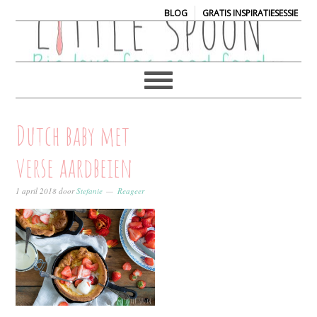
|
BLOG
GRATIS INSPIRATIESESSIE
Dutch baby met
verse aardbeien
1 april 2018
door
Stefanie
Reageer