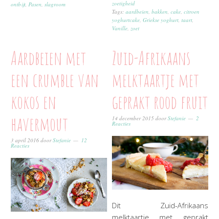
zoetigheid
ontbijt
,
Pasen
,
slagroom
Tags:
aardbeien
,
bakken
,
cake
,
citroen
yoghurtcake
,
Griekse yoghurt
,
taart
,
Vanille
,
zoet
Aardbeien met
Zuid-Afrikaans
een crumble van
melktaartje met
kokos en
geprakt rood fruit
havermout
14 december 2015
door
Stefanie
2
Reacties
3 april 2016
door
Stefanie
12
Reacties
Dit Zuid-Afrikaans
melktaartje met geprakt