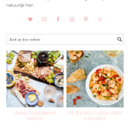
natuurlijk hier.
Zo maak je een indrukwekkende
Voor bij de borrel // Garnalen gebakken
borrelplank
in knoflookolie