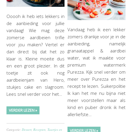
Ooooh ik heb iets lekkers in
de aanbieding voor jullie
Vandaag heb ik een lekker
vandaag! Wie mag deze
zomers drankje voor je in de
zomerse aardbeien trifle
aanbieding, namelijk
voor jou maken? Vertel er
granaatappel & aardbei
dan direct bij dat het zo
water, wat ik maakte voor
klaar is. Kleine moeite dus
premium watermerk
en een groot plezier. In dit
Purezza. Kijk snel verder om
toetje zit ook nog
meer over Purezza en het
aardbeienjam van Hero,
recept te lezen. Suikerpolitie
stukjes cake en slagroom.
Ik kan het me nu bijna niet
Lees snel verder voor het…
meer voorstellen maar als
kind en puber dronk ik het
VERDER LEZEN »
allerliefste…
Categorie:
Dessert
,
Recepten
,
Taartjes en
VERDER LEZEN »