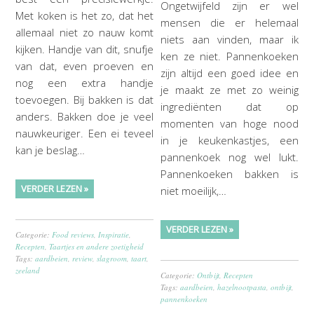
Ongetwijfeld zijn er wel
Met koken is het zo, dat het
mensen die er helemaal
allemaal niet zo nauw komt
niets aan vinden, maar ik
kijken. Handje van dit, snufje
ken ze niet. Pannenkoeken
van dat, even proeven en
zijn altijd een goed idee en
nog een extra handje
je maakt ze met zo weinig
toevoegen. Bij bakken is dat
ingrediënten dat op
anders. Bakken doe je veel
momenten van hoge nood
nauwkeuriger. Een ei teveel
in je keukenkastjes, een
kan je beslag…
pannenkoek nog wel lukt.
Pannenkoeken bakken is
VERDER LEZEN »
niet moeilijk,…
VERDER LEZEN »
Categorie:
Food reviews
,
Inspiratie
,
Recepten
,
Taartjes en andere zoetigheid
Tags:
aardbeien
,
review
,
slagroom
,
taart
,
zeeland
Categorie:
Ontbijt
,
Recepten
Tags:
aardbeien
,
hazelnootpasta
,
ontbijt
,
pannenkoeken