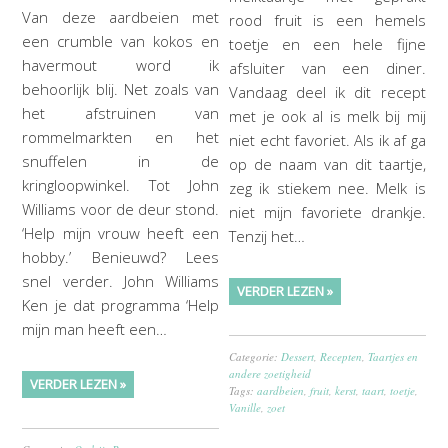
Van deze aardbeien met
rood fruit is een hemels
een crumble van kokos en
toetje en een hele fijne
havermout word ik
afsluiter van een diner.
behoorlijk blij. Net zoals van
Vandaag deel ik dit recept
het afstruinen van
met je ook al is melk bij mij
rommelmarkten en het
niet echt favoriet. Als ik af ga
snuffelen in de
op de naam van dit taartje,
kringloopwinkel. Tot John
zeg ik stiekem nee. Melk is
Williams voor de deur stond.
niet mijn favoriete drankje.
‘Help mijn vrouw heeft een
Tenzij het…
hobby.’ Benieuwd? Lees
snel verder. John Williams
VERDER LEZEN »
Ken je dat programma ‘Help
mijn man heeft een…
Categorie:
Dessert
,
Recepten
,
Taartjes en
andere zoetigheid
VERDER LEZEN »
Tags:
aardbeien
,
fruit
,
kerst
,
taart
,
toetje
,
Vanille
,
zoet