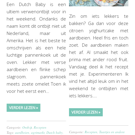
Een Dutch Baby is een
ultiem verwenontbijt voor in
Zin om iets lekkers te
het weekend. Ondanks de
bakken? Ga dan voor deze
naam komt dit ontbijt niet uit
citroen yoghurtcake met
Nederland, maar uit
aardbeien. Heel fris en toch
Amerika. Het is het beste te
zoet. De aardbeien maken
omschrijven als een hele
het af. Al smaakt het ook
luchtige pannenkoek uit de
prima met ander rood fruit.
oven. Lekker met verse
Vandaag deel ik het recept
aardbeien en flinke schep
met je. Experimenteren Ik
slagroom. pannenkoek
vind het altijd leuk om in het
meets zoete omelet Toen ik
weekend te ontbijten met
voor het eerst een…
iets lekkers….
VERDER LEZEN »
VERDER LEZEN »
Categorie:
Ontbijt
,
Recepten
Categorie:
Recepten
,
Taartjes en andere
Tags:
aardbeien
,
agrimarkt
,
Dutch baby
,