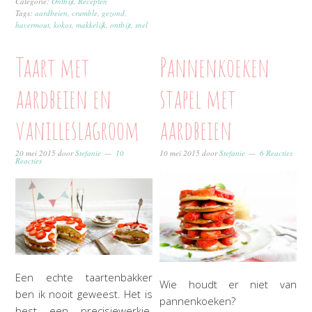
Categorie:
Ontbijt
,
Recepten
Tags:
aardbeien
,
crumble
,
gezond
,
havermout
,
kokos
,
makkelijk
,
ontbijt
,
snel
Taart met
Pannenkoeken
aardbeien en
stapel met
vanilleslagroom
aardbeien
20 mei 2015
door
Stefanie
10
10 mei 2015
door
Stefanie
6 Reacties
Reacties
Een echte taartenbakker
Wie houdt er niet van
ben ik nooit geweest. Het is
pannenkoeken?
best een precisiewerkje.