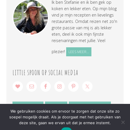
Ik ben Stefanie en ik ben gek op
koken en lekker eten. Op mijn blog
vind je mijn recepten en lievelings
restaurants. Omdat reizen net zo'n
grote passie van mij is als lekker
eten, deel ik ook mijn fijnste
reiservaringen met jullie. Veel
plezier!
LEES MEER...
LITTLE SPOON OP SOCIAL MEDIA
SAMENWERKEN
CONTACT
PRIVACY VERKLARING
We gebruiken cookies om ervoor te zorgen dat onze site zo
soepel mogelijk draait. Als je doorgaat met het gebruiken van
deze site, gaan we ervan uit dat je ermee instemt.