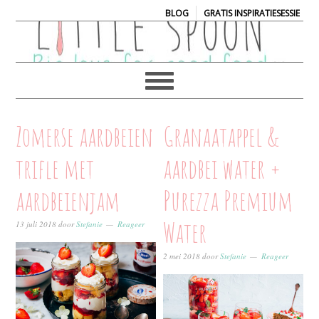
|
BLOG
GRATIS INSPIRATIESESSIE
Zomerse aardbeien
Granaatappel &
trifle met
aardbei water +
aardbeienjam
Purezza Premium
Water
13 juli 2018
door
Stefanie
Reageer
2 mei 2018
door
Stefanie
Reageer