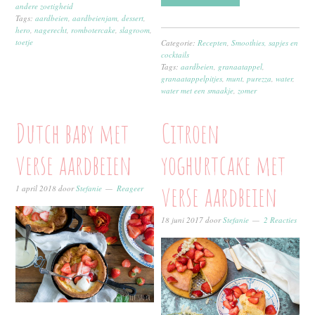
andere zoetigheid
Tags:
aardbeien
,
aardbeienjam
,
dessert
,
hero
,
nagerecht
,
rombotercake
,
slagroom
,
toetje
Categorie:
Recepten
,
Smoothies, sapjes en
cocktails
Tags:
aardbeien
,
granaatappel
,
granaatappelpitjes
,
munt
,
purezza
,
water
,
water met een smaakje
,
zomer
Dutch baby met
Citroen
verse aardbeien
yoghurtcake met
verse aardbeien
1 april 2018
door
Stefanie
Reageer
18 juni 2017
door
Stefanie
2 Reacties