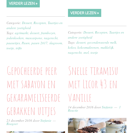
VERDER LEZEN »
VERDER LEZEN »
Categorie:
Dessert
,
Recepten
,
Taartjes en
andere zoetigheid
Categorie:
Dessert
,
Recepten
,
Taartjes en
Tags:
agrimarkt
,
dessert
,
frambozen
,
andere zoetigheid
jodenkoeken
,
mascarpone
,
nagerecht
,
Tags:
dessert
,
gecondenseerde melk
,
paaseitjes
,
Pasen
,
pasen 2017
,
slagroom
,
kokos
,
kokosmakronen
,
makkelijk
,
toetje
,
trifle
nagerecht
,
snel
,
toetje
Gepocheerde peer
Snelle tiramisu
met sabayon en
met Licor 43 en
gekarameliseerde
vanille
gebakken uitjes
14 december 2016
door
Stefanie
1
Reactie
23 december 2016
door
Stefanie
Reageer