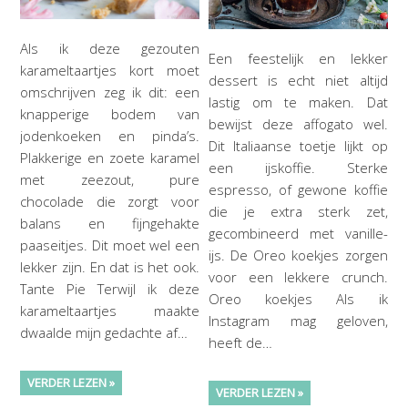
Als ik deze gezouten
Een feestelijk en lekker
karameltaartjes kort moet
dessert is echt niet altijd
omschrijven zeg ik dit: een
lastig om te maken. Dat
knapperige bodem van
bewijst deze affogato wel.
jodenkoeken en pinda’s.
Dit Italiaanse toetje lijkt op
Plakkerige en zoete karamel
een ijskoffie. Sterke
met zeezout, pure
espresso, of gewone koffie
chocolade die zorgt voor
die je extra sterk zet,
balans en fijngehakte
gecombineerd met vanille-
paaseitjes. Dit moet wel een
ijs. De Oreo koekjes zorgen
lekker zijn. En dat is het ook.
voor een lekkere crunch.
Tante Pie Terwijl ik deze
Oreo koekjes Als ik
karameltaartjes maakte
Instagram mag geloven,
dwaalde mijn gedachte af…
heeft de…
VERDER LEZEN »
VERDER LEZEN »