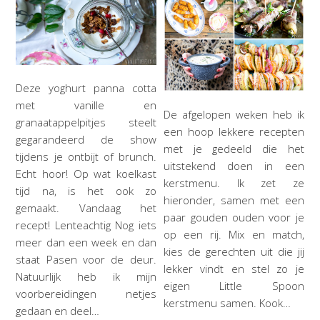
Deze yoghurt panna cotta
met vanille en
De afgelopen weken heb ik
granaatappelpitjes steelt
een hoop lekkere recepten
gegarandeerd de show
met je gedeeld die het
tijdens je ontbijt of brunch.
uitstekend doen in een
Echt hoor! Op wat koelkast
kerstmenu. Ik zet ze
tijd na, is het ook zo
hieronder, samen met een
gemaakt. Vandaag het
paar gouden ouden voor je
recept! Lenteachtig Nog iets
op een rij. Mix en match,
meer dan een week en dan
kies de gerechten uit die jij
staat Pasen voor de deur.
lekker vindt en stel zo je
Natuurlijk heb ik mijn
eigen Little Spoon
voorbereidingen netjes
kerstmenu samen. Kook…
gedaan en deel…