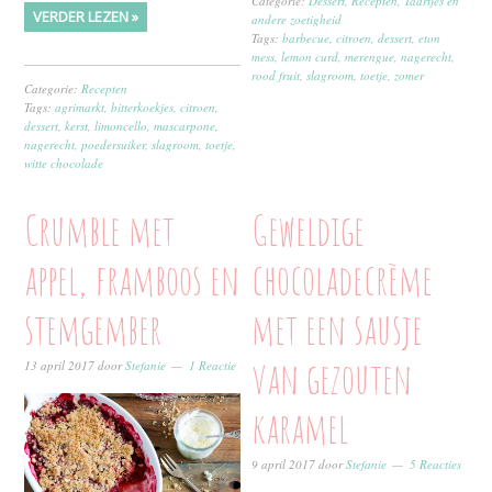
Categorie:
Dessert
,
Recepten
,
Taartjes en
VERDER LEZEN »
andere zoetigheid
Tags:
barbecue
,
citroen
,
dessert
,
eton
mess
,
lemon curd
,
merengue
,
nagerecht
,
rood fruit
,
slagroom
,
toetje
,
zomer
Categorie:
Recepten
Tags:
agrimarkt
,
bitterkoekjes
,
citroen
,
dessert
,
kerst
,
limoncello
,
mascarpone
,
nagerecht
,
poedersuiker
,
slagroom
,
toetje
,
witte chocolade
Crumble met
Geweldige
appel, framboos en
chocoladecrème
stemgember
met een sausje
van gezouten
13 april 2017
door
Stefanie
1 Reactie
karamel
9 april 2017
door
Stefanie
5 Reacties