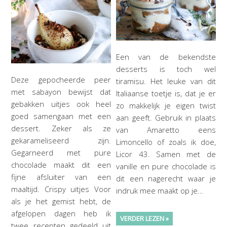
Een van de bekendste
desserts is toch wel
Deze gepocheerde peer
tiramisu. Het leuke van dit
met sabayon bewijst dat
Italiaanse toetje is, dat je er
gebakken uitjes ook heel
zo makkelijk je eigen twist
goed samengaan met een
aan geeft. Gebruik in plaats
dessert. Zeker als ze
van Amaretto eens
gekarameliseerd zijn.
Limoncello of zoals ik doe,
Gegarneerd met pure
Licor 43. Samen met de
chocolade maakt dit een
vanille en pure chocolade is
fijne afsluiter van een
dit een nagerecht waar je
maaltijd. Crispy uitjes Voor
indruk mee maakt op je…
als je het gemist hebt, de
afgelopen dagen heb ik
VERDER LEZEN »
twee recepten gedeeld uit