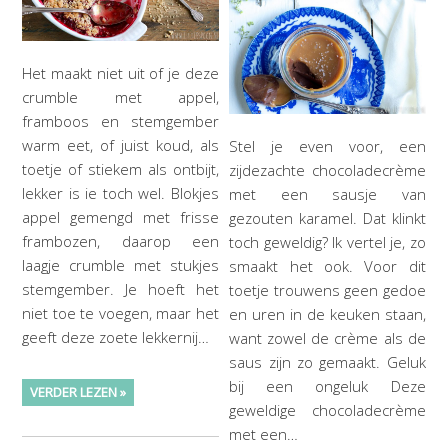
Het maakt niet uit of je deze
crumble met appel,
framboos en stemgember
warm eet, of juist koud, als
Stel je even voor, een
toetje of stiekem als ontbijt,
zijdezachte chocoladecrème
lekker is ie toch wel. Blokjes
met een sausje van
appel gemengd met frisse
gezouten karamel. Dat klinkt
frambozen, daarop een
toch geweldig? Ik vertel je, zo
laagje crumble met stukjes
smaakt het ook. Voor dit
stemgember. Je hoeft het
toetje trouwens geen gedoe
niet toe te voegen, maar het
en uren in de keuken staan,
geeft deze zoete lekkernij…
want zowel de crème als de
saus zijn zo gemaakt. Geluk
bij een ongeluk Deze
VERDER LEZEN »
geweldige chocoladecrème
met een…