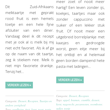
meer zoet of nooit meer
Dit Zuid-Afrikaans
hartig? Een leven zonder ijs,
melktaartje met geprakt
koekjes, taartjes maar ook
rood fruit is een hemels
zonder cappuccino met
toetje en een hele fijne
suiker of een lekker stuk
afsluiter van een diner.
fruit. Of nooit meer een
Vandaag deel ik dit recept
uitgebreid borrelplankje met
met je ook al is melk bij mij
kaasjes en gedroogde
niet echt favoriet. Als ik af ga
worst, geen eitje meer bij
op de naam van dit taartje,
het ontbijt en al helemaal
zeg ik stiekem nee. Melk is
geen borden dampend hete
niet mijn favoriete drankje.
pasta met ladingen…
Tenzij het…
VERDER LEZEN »
VERDER LEZEN »
Categorie:
Dessert
,
Recepten
Tags:
appel
,
bramen
,
crumble
,
dessert
,
Categorie:
Dessert
,
Recepten
,
Taartjes en
kerst
,
nagerecht
,
pecannoten
,
roomboter
,
andere zoetigheid
suiker
,
toetje
Tags:
aardbeien
,
fruit
,
kerst
,
taart
,
toetje
,