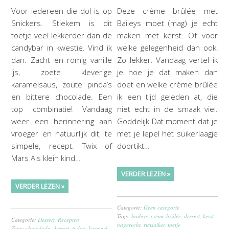
Voor iedereen die dol is op
Deze crème brûlée met
Snickers. Stiekem is dit
Baileys moet (mag) je echt
toetje veel lekkerder dan de
maken met kerst. Of voor
candybar in kwestie. Vind ik
welke gelegenheid dan ook!
dan. Zacht en romig vanille
Zo lekker. Vandaag vertel ik
ijs, zoete kleverige
je hoe je dat maken dan
karamelsaus, zoute pinda’s
doet en welke crème brûlée
en bittere chocolade. Een
ik een tijd geleden at, die
top combinatie! Vandaag
niet echt in de smaak viel.
weer een herinnering aan
Goddelijk Dat moment dat je
vroeger en natuurlijk dit, te
met je lepel het suikerlaagje
simpele, recept. Twix of
doortikt…
Mars Als klein kind…
VERDER LEZEN »
VERDER LEZEN »
Categorie:
Geen categorie
Tags:
baileys
,
crème brûlée
,
dessert
,
kerst
,
Categorie:
Dessert
,
Recepten
nagerecht
,
rietsuiker
,
toetje
Tags:
chocolade
,
dessert
,
fudge
,
karamel
,