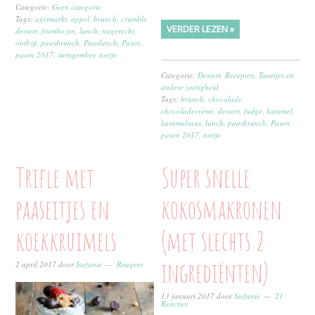
Categorie:
Geen categorie
Tags:
agrimarkt
,
appel
,
brunch
,
crumble
,
VERDER LEZEN »
dessert
,
frambozen
,
lunch
,
nagerecht
,
ontbijt
,
paasbrunch
,
Paaslunch
,
Pasen
,
pasen 2017
,
stemgember
,
toetje
Categorie:
Dessert
,
Recepten
,
Taartjes en
andere zoetigheid
Tags:
brunch
,
chocolade
,
chocoladecrème
,
dessert
,
fudge
,
karamel
,
karamelsaus
,
lunch
,
paasbrunch
,
Pasen
,
pasen 2017
,
toetje
Trifle met
Super snelle
paaseitjes en
kokosmakronen
koekkruimels
(met slechts 2
ingrediënten)
2 april 2017
door
Stefanie
Reageer
13 januari 2017
door
Stefanie
21
Reacties