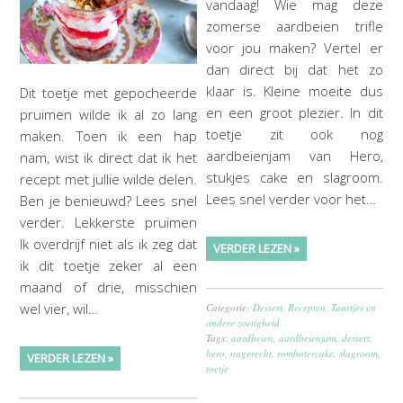
vandaag! Wie mag deze
zomerse aardbeien trifle
voor jou maken? Vertel er
dan direct bij dat het zo
klaar is. Kleine moeite dus
Dit toetje met gepocheerde
en een groot plezier. In dit
pruimen wilde ik al zo lang
toetje zit ook nog
maken. Toen ik een hap
aardbeienjam van Hero,
nam, wist ik direct dat ik het
stukjes cake en slagroom.
recept met jullie wilde delen.
Lees snel verder voor het…
Ben je benieuwd? Lees snel
verder. Lekkerste pruimen
Ik overdrijf niet als ik zeg dat
VERDER LEZEN »
ik dit toetje zeker al een
maand of drie, misschien
wel vier, wil…
Categorie:
Dessert
,
Recepten
,
Taartjes en
andere zoetigheid
Tags:
aardbeien
,
aardbeienjam
,
dessert
,
hero
,
nagerecht
,
rombotercake
,
slagroom
,
VERDER LEZEN »
toetje