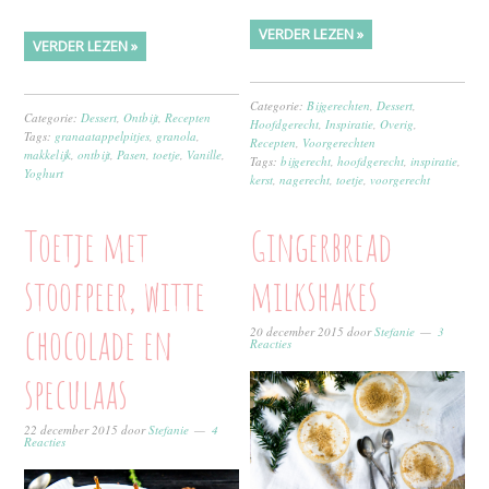
VERDER LEZEN »
VERDER LEZEN »
Categorie:
Bijgerechten
,
Dessert
,
Categorie:
Dessert
,
Ontbijt
,
Recepten
Hoofdgerecht
,
Inspiratie
,
Overig
,
Tags:
granaatappelpitjes
,
granola
,
Recepten
,
Voorgerechten
makkelijk
,
ontbijt
,
Pasen
,
toetje
,
Vanille
,
Tags:
bijgerecht
,
hoofdgerecht
,
inspiratie
,
Yoghurt
kerst
,
nagerecht
,
toetje
,
voorgerecht
Toetje met
Gingerbread
stoofpeer, witte
milkshakes
chocolade en
20 december 2015
door
Stefanie
3
Reacties
speculaas
22 december 2015
door
Stefanie
4
Reacties