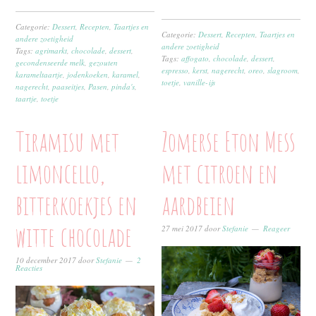
Categorie:
Dessert
,
Recepten
,
Taartjes en
Categorie:
Dessert
,
Recepten
,
Taartjes en
andere zoetigheid
andere zoetigheid
Tags:
agrimarkt
,
chocolade
,
dessert
,
Tags:
affogato
,
chocolade
,
dessert
,
gecondenseerde melk
,
gezouten
espresso
,
kerst
,
nagerecht
,
oreo
,
slagroom
,
karameltaartje
,
jodenkoeken
,
karamel
,
toetje
,
vanille-ijs
nagerecht
,
paaseitjes
,
Pasen
,
pinda's
,
taartje
,
toetje
Tiramisu met
Zomerse Eton Mess
limoncello,
met citroen en
bitterkoekjes en
aardbeien
witte chocolade
27 mei 2017
door
Stefanie
Reageer
10 december 2017
door
Stefanie
2
Reacties