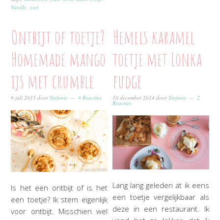
Vanille
,
zoet
Ontbijt of toetje?
Hemels karamel
Homemade mango
toetje met Lonka
ijs met crumble
fudge
9 juli 2015
door
Stefanie
9 Reacties
10 december 2014
door
Stefanie
2
Reacties
Lang lang geleden at ik eens
Is het een ontbijt of is het
een toetje vergelijkbaar als
een toetje? Ik stem eigenlijk
deze in een restaurant. Ik
voor ontbijt. Misschien wel