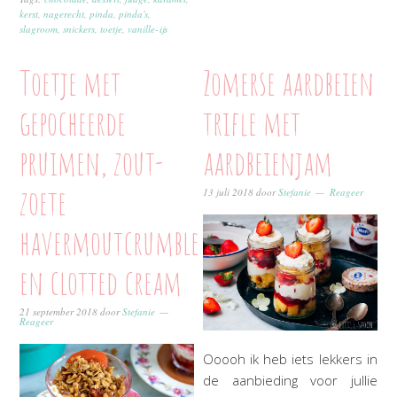
kerst
,
nagerecht
,
pinda
,
pinda's
,
slagroom
,
snickers
,
toetje
,
vanille-ijs
Toetje met
Zomerse aardbeien
gepocheerde
trifle met
pruimen, zout-
aardbeienjam
zoete
13 juli 2018
door
Stefanie
Reageer
havermoutcrumble
en clotted cream
21 september 2018
door
Stefanie
Reageer
Ooooh ik heb iets lekkers in
de aanbieding voor jullie