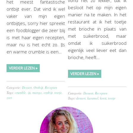
vond het zo lekker, dat ik
het meest fantastische
besloot het op mijn eigen
ontbijt ever. Dat vind ik wel
manier na te maken. In het
vaker van mijn eigen
restaurant at ik het toetje
ontbijtjes, sorry hier spreekt
met brioche in plaats van
een foodblogger die zeer blij
met suikerbrood, maar
is met haar eigen recepten,
omdat ik suikerbrood
maar nu is het echt zo. IJs
eigenlijk veel liever eet dan
en warme crumble is een…
brioche, heeft…
VERDER LEZEN »
VERDER LEZEN »
Categorie:
Dessert
,
Ontbijt
,
Recepten
Tags:
crumble
,
ijs
,
mango
,
ontbijt
,
toetje
,
Categorie:
Dessert
,
Recepten
zoet
Tags:
dessert
,
karamel
,
kerst
,
toetje