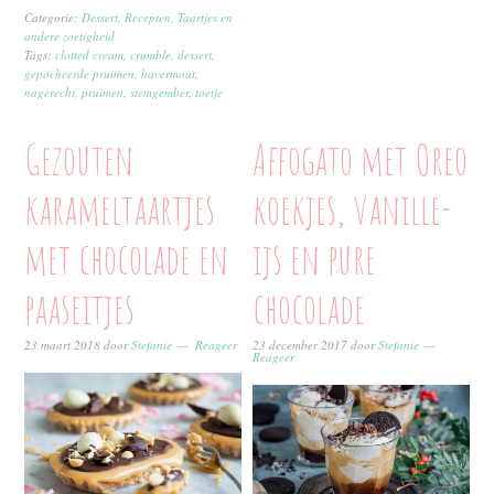
Categorie:
Dessert
,
Recepten
,
Taartjes en
andere zoetigheid
Tags:
clotted cream
,
crumble
,
dessert
,
gepocheerde pruimen
,
havermout
,
nagerecht
,
pruimen
,
stemgember
,
toetje
Gezouten
Affogato met Oreo
karameltaartjes
koekjes, vanille-
met chocolade en
ijs en pure
paaseitjes
chocolade
23 maart 2018
door
Stefanie
Reageer
23 december 2017
door
Stefanie
Reageer