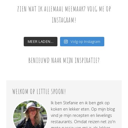
ZIEN WAT IK ALLEMAAL MEEMAAK? VOLG ME OP
INSTAGRAM!
MEER LADEN...
Volg op Instagram
BENIEUWD NAAR MIJN INSPIRATIE?
WELKOM OP LITTLE SPOON!
Ik ben Stefanie en ik ben gek op
koken en lekker eten. Op mijn blog
vind je mijn recepten en lievelings
restaurants. Omdat reizen net zo'n
grote passie van mij is als lekker