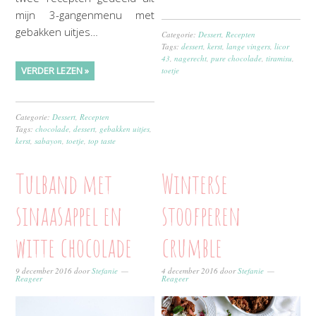
mijn 3-gangenmenu met
gebakken uitjes…
Categorie:
Dessert
,
Recepten
Tags:
dessert
,
kerst
,
lange vingers
,
licor
43
,
nagerecht
,
pure chocolade
,
tiramisu
,
VERDER LEZEN »
toetje
Categorie:
Dessert
,
Recepten
Tags:
chocolade
,
dessert
,
gebakken uitjes
,
kerst
,
sabayon
,
toetje
,
top taste
Tulband met
Winterse
sinaasappel en
stoofperen
witte chocolade
crumble
9 december 2016
door
Stefanie
4 december 2016
door
Stefanie
Reageer
Reageer