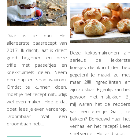
Daar is ie dan. Het
allereerste paasrecept van
2017. Ik dacht, laat ik direct
Deze kokosmakronen zijn
goed beginnen en deze
serieus de lekkerste
trifle met paaseitjes en
koekjes die ik in tijden heb
koekkruimels delen. Neem
gegeten! Je maakt ze met
een hap en snap waarom.
maar 2!!!! ingrediënten en
Omdat te kunnen doen,
zijn zo klaar. Eigenlijk kan het
moet je het recept natuurlijk
gewoon niet mislukken. Bij
wel even maken. Hoe je dat
mij waren het de redders
doet, lees je even verderop.
van een etentje. Ga jij ze
Droombaan ‘Wat een
bakken? Benieuwd naar het
droombaan heb…
verhaal en het recept? Lees
snel verder. Hot and sour…