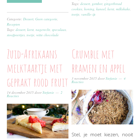
Tags:
dessert
,
gember
,
gingerbread
cookies
,
honing
,
kaneel
,
kerst
,
milkshake
,
toetje
,
vanille-ijs
Categorie:
Dessert
,
Geen categorie
,
Recepten
Tags:
dessert
,
kerst
,
nagerecht
,
speculaas
,
stoofpeertjes
,
toetje
,
witte chocolade
Zuid-Afrikaans
Crumble met
melktaartje met
bramen en appel
geprakt rood fruit
3 november 2015
door
Stefanie
4
Reacties
14 december 2015
door
Stefanie
2
Reacties
Stel, je moet kiezen, nooit