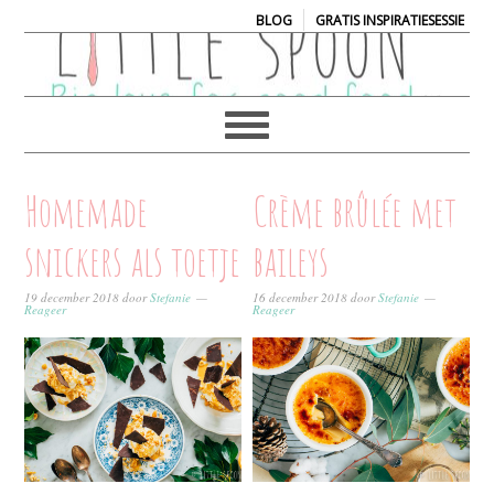
|
BLOG
GRATIS INSPIRATIESESSIE
Homemade
Crème brûlée met
snickers als toetje
baileys
19 december 2018
door
Stefanie
16 december 2018
door
Stefanie
Reageer
Reageer