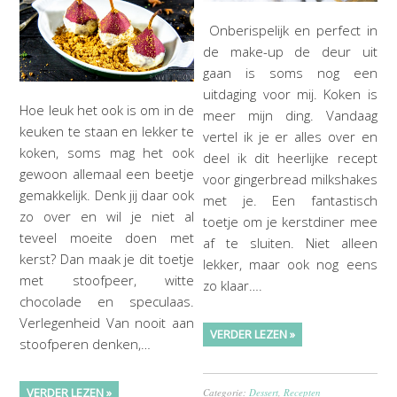
Onberispelijk en perfect in
de make-up de deur uit
gaan is soms nog een
uitdaging voor mij. Koken is
Hoe leuk het ook is om in de
meer mijn ding. Vandaag
keuken te staan en lekker te
vertel ik je er alles over en
koken, soms mag het ook
deel ik dit heerlijke recept
gewoon allemaal een beetje
voor gingerbread milkshakes
gemakkelijk. Denk jij daar ook
met je. Een fantastisch
zo over en wil je niet al
toetje om je kerstdiner mee
teveel moeite doen met
af te sluiten. Niet alleen
kerst? Dan maak je dit toetje
lekker, maar ook nog eens
met stoofpeer, witte
zo klaar….
chocolade en speculaas.
Verlegenheid Van nooit aan
VERDER LEZEN »
stoofperen denken,…
VERDER LEZEN »
Categorie:
Dessert
,
Recepten