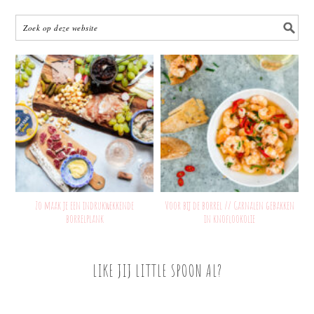
Zo maak je een indrukwekkende
Voor bij de borrel // Garnalen gebakken
borrelplank
in knoflookolie
LIKE JIJ LITTLE SPOON AL?