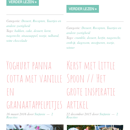
VERDER LEZEN »
VERDER LEZEN »
Categorie:
Dessert
,
Recepten
,
Taartjes en
andere zoetigheid
Categorie:
Dessert
,
Recepten
,
Taartjes en
Tags:
bakken
,
cake
,
dessert
,
kerst
,
andere zoetigheid
nagerecht
,
sinaasappel
,
toetje
,
tulband
,
Tags:
crumble
,
dessert
,
herfst
,
nagerecht
,
witte chocolade
ontbijt
,
slagroom
,
stoofperen
,
toetje
,
winter
Yoghurt panna
Kerst met Little
cotta met vanille
Spoon // Het
en
grote inspiratie
granaatappelpitjes
artikel
16 maart 2016
door
Stefanie
2
22 december 2015
door
Stefanie
2
Reacties
Reacties