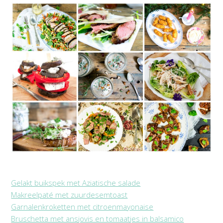
Gelakt buikspek met Aziatische salade
Makreelpaté met zuurdesemtoast
Garnalenkroketten met citroenmayonaise
Bruschetta met ansjovis en tomaatjes in balsamico