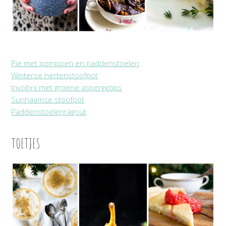
Pie met pompoen en paddenstoelen
Winterse hertenstoofpot
Involtini met groene aspergetips
Surinaamse stoofpot
Paddenstoelenragout
TOETJES