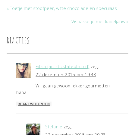
« Toetje met stoofpeer, witte chocolade en speculaas
Vispakketje met kabeljauw »
REACTIES
Eilish (artisticstateofmind)
zegt
22 december 2015 om 19:48
Wij gaan gewoon lekker gourmetten
haha!
BEANTWOORDEN
Stefanie
zegt
22 december 2015 om 20:28