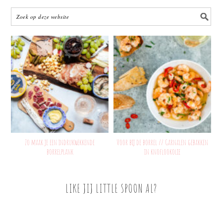
Zo maak je een indrukwekkende
Voor bij de borrel // Garnalen gebakken
borrelplank
in knoflookolie
LIKE JIJ LITTLE SPOON AL?