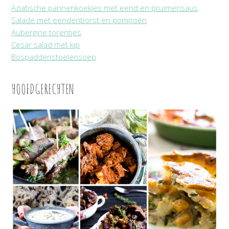
Aziatische pannenkoekjes met eend en pruimensaus
Salade met eendenborst en pompoen
Aubergine torentjes
Cesar salad met kip
Bospaddenstoelensoep
HOOFDGERECHTEN