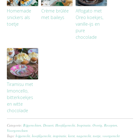
Homemade
Crème brûlée
Affogato met
snickers als
met baileys
Oreo koekjes,
toetje
vanille-ijs en
pure
chocolade
Tiramisu met
limoncello,
bitterkoekjes
en witte
chocolade
Categorie:
Bijgerechten
,
Dessert
,
Hoofdgerecht
,
Inspiratie
,
Overig
,
Recepten
,
Voorgerechten
Tags:
bijgerecht
,
hoofdgerecht
,
inspiratie
,
kerst
,
nagerecht
,
toetje
,
voorgerecht