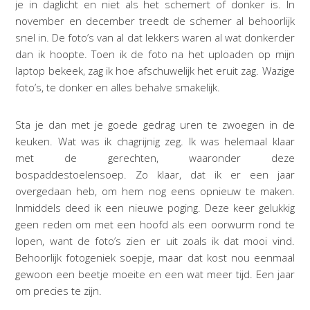
je in daglicht en niet als het schemert of donker is. In
november en december treedt de schemer al behoorlijk
snel in. De foto’s van al dat lekkers waren al wat donkerder
dan ik hoopte. Toen ik de foto na het uploaden op mijn
laptop bekeek, zag ik hoe afschuwelijk het eruit zag. Wazige
foto’s, te donker en alles behalve smakelijk.
Sta je dan met je goede gedrag uren te zwoegen in de
keuken. Wat was ik chagrijnig zeg. Ik was helemaal klaar
met de gerechten, waaronder deze
bospaddestoelensoep. Zo klaar, dat ik er een jaar
overgedaan heb, om hem nog eens opnieuw te maken.
Inmiddels deed ik een nieuwe poging. Deze keer gelukkig
geen reden om met een hoofd als een oorwurm rond te
lopen, want de foto’s zien er uit zoals ik dat mooi vind.
Behoorlijk fotogeniek soepje, maar dat kost nou eenmaal
gewoon een beetje moeite en een wat meer tijd. Een jaar
om precies te zijn.