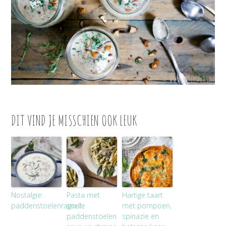
DIT VIND JE MISSCHIEN OOK LEUK
Nostalgie:
Pasta met
Hartige taart
paddenstoelenragout
snelle
met pompoen,
paddenstoelen
spinazie en