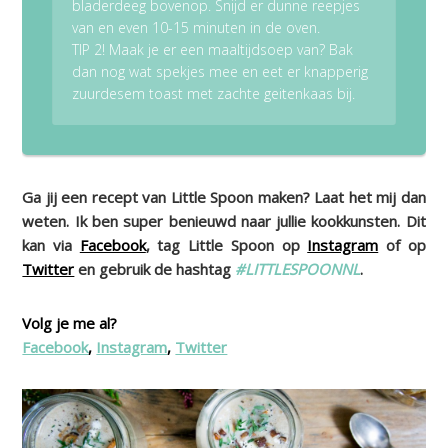
bladerdeeg bovenop. Snijd er dunne reepjes
van en even 10-15 minuten in de oven.
TIP 2! Maak je er een maaltijdsoep van? Bak
dan nog wat spekjes mee en eet er knapperig
zuurdesem toast met zachte geitenkaas bij.
Ga jij een recept van Little Spoon maken? Laat het mij dan
weten. Ik ben super benieuwd naar jullie kookkunsten. Dit
kan via
Facebook
, tag Little Spoon op
Instagram
of op
Twitter
en gebruik de hashtag
#LITTLESPOONNL
.
Volg je me al?
Facebook
,
Instagram
,
Twitter