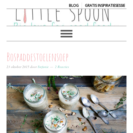
|
BLOG
GRATIS INSPIRATIESESSIE
Bospaddestoelensoep
23 oktober 2015
door
Stefanie
2 Reacties