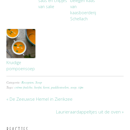
saus en chipjes
belegen kaas
van salie
van
kaasboerderij
Schellach
Kruidige
pompoensoep
Categorie:
Recepten
,
Soep
Tags:
crème fraîche
,
herfst
,
kerst
,
paddestoelen
,
soep
,
tijm
« De Zeeuwse Hemel in Zierikzee
Laurieraardappeltjes uit de oven »
REACTIES