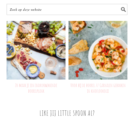
Zo maak je een indrukwekkende
Voor bij de borrel // Garnalen gebakken
borrelplank
in knoflookolie
LIKE JIJ LITTLE SPOON AL?