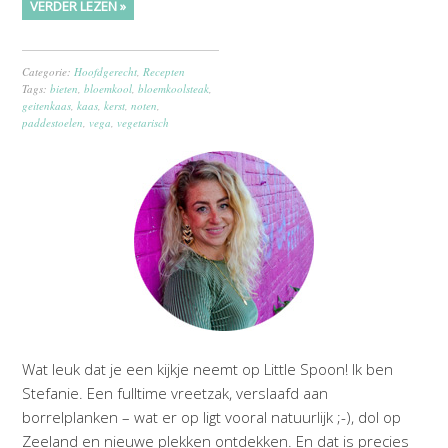
VERDER LEZEN »
Categorie:
Hoofdgerecht
,
Recepten
Tags:
bieten
,
bloemkool
,
bloemkoolsteak
,
geitenkaas
,
kaas
,
kerst
,
noten
,
paddestoelen
,
vega
,
vegetarisch
Wat leuk dat je een kijkje neemt op Little Spoon! Ik ben
Stefanie. Een fulltime vreetzak, verslaafd aan
borrelplanken – wat er op ligt vooral natuurlijk ;-), dol op
Zeeland en nieuwe plekken ontdekken. En dat is precies