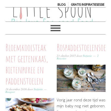
|
BLOG
GRATIS INSPIRATIESESSIE
Bloemkoolsteak
Bospaddestoelensoep
met geitenkaas,
23 oktober 2015
door
Stefanie
2
Reacties
bietenpuree en
paddenstoelen
18 december 2016
door
Stefanie
Reageer
Vorig jaar rond deze tijd was
mijn baby nog niet geboren.