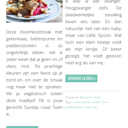
Ik was al wel zwanger.
Hoogzwanger zelfs. De
daadwerkelijke bevalling
kwam iets later. En dan
natuurlijk niet van een baby,
Deze bloemkoolsteak met
maar van Little Spoon. Wat
geitenkaas, bietenpuree en
toch een klein beetje voelt
paddenstoelen is zo
als mijn kindje. Of beter
ongelofelijk lekker, dat ik
gezegd, het voelt gewoon
zeker weet dat je geen vis of
heel erg als van mij….
vlees mist. De prachtige
kleuren zijn een feest op je
VERDER LEZEN »
bord en om over de smaak
nog maar niet te spreken.
Wil je vegetarisch koken
Categorie:
Recepten
,
Soep
deze maaltijd? Dit is jouw
Tags:
crème fraîche
,
herfst
,
kerst
,
gerecht! Sunday roast Toen
paddestoelen
,
soep
,
tijm
ik…