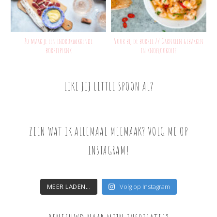
Zo maak je een indrukwekkende
Voor bij de borrel // Garnalen gebakken
borrelplank
in knoflookolie
LIKE JIJ LITTLE SPOON AL?
ZIEN WAT IK ALLEMAAL MEEMAAK? VOLG ME OP
INSTAGRAM!
MEER LADEN...
Volg op Instagram