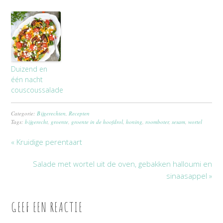
Duizend en
één nacht
couscoussalade
Categorie:
Bijgerechten
,
Recepten
Tags:
bijgerecht
,
groente
,
groente in de hoofdrol
,
honing
,
roomboter
,
sesam
,
wortel
« Kruidige perentaart
Salade met wortel uit de oven, gebakken halloumi en
sinaasappel »
GEEF EEN REACTIE