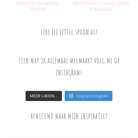
Zo maak je een indrukwekkende
Voor bij de borrel // Garnalen gebakken
borrelplank
in knoflookolie
LIKE JIJ LITTLE SPOON AL?
ZIEN WAT IK ALLEMAAL MEEMAAK? VOLG ME OP
INSTAGRAM!
MEER LADEN...
Volg op Instagram
BENIEUWD NAAR MIJN INSPIRATIE?