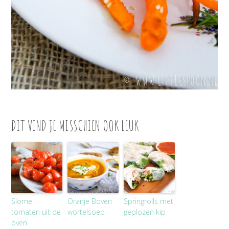
DIT VIND JE MISSCHIEN OOK LEUK
Slome
Oranje Boven
Springrolls met
tomaten uit de
wortelsoep
geplozen kip
oven