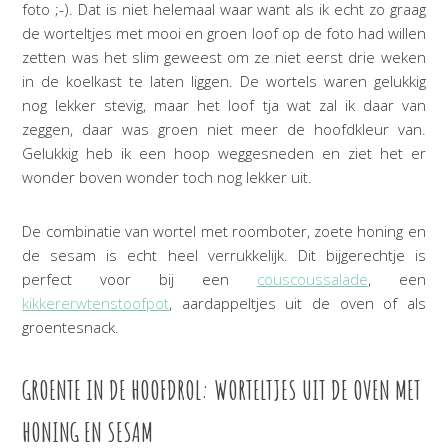
foto ;-). Dat is niet helemaal waar want als ik echt zo graag
de worteltjes met mooi en groen loof op de foto had willen
zetten was het slim geweest om ze niet eerst drie weken
in de koelkast te laten liggen. De wortels waren gelukkig
nog lekker stevig, maar het loof tja wat zal ik daar van
zeggen, daar was groen niet meer de hoofdkleur van.
Gelukkig heb ik een hoop weggesneden en ziet het er
wonder boven wonder toch nog lekker uit.
De combinatie van wortel met roomboter, zoete honing en
de sesam is echt heel verrukkelijk. Dit bijgerechtje is
perfect voor bij een
couscoussalade
, een
kikkererwtenstoofpot
, aardappeltjes uit de oven of als
groentesnack.
GROENTE IN DE HOOFDROL: WORTELTJES UIT DE OVEN MET
HONING EN SESAM