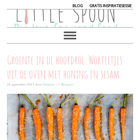
|
BLOG
GRATIS INSPIRATIESESSIE
Groente in de hoofdrol: Worteltjes
uit de oven met honing en sesam
16 september 2015
door
Stefanie
Reageer