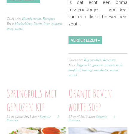
is dat echt een prima
tussendoortje. Voordeel
van een flinke hoeveelheid
Categorie:
Hoofdgerecht
,
Recepten
zout…
Tags:
bleekselderij
,
linzen
,
livar
,
spinazie
,
stoof
,
wortel
VERDER LEZEN »
Categorie:
Bijgerechten
,
Recepten
Tags:
bijgerecht
,
groente
,
groente in de
hoofdrol
,
honing
,
roomboter
,
sesam
,
wortel
Springrolls met
Oranje Boven
geplozen kip
wortelsoep
29 augustus 2015
door
Stefanie
5
27 april 2015
door
Stefanie
9
Reacties
Reacties