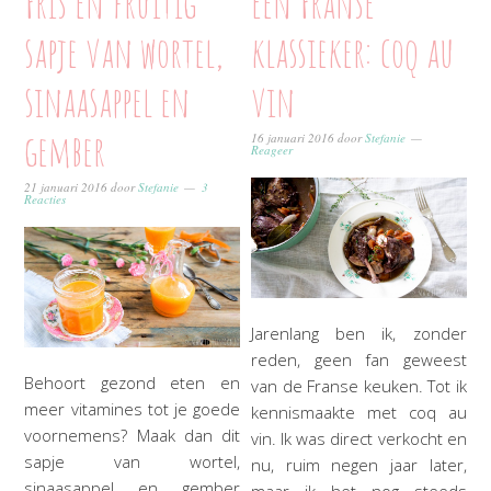
Fris en fruitig
Een Franse
sapje van wortel,
klassieker: coq au
sinaasappel en
vin
gember
16 januari 2016
door
Stefanie
Reageer
21 januari 2016
door
Stefanie
3
Reacties
Jarenlang ben ik, zonder
reden, geen fan geweest
Behoort gezond eten en
van de Franse keuken. Tot ik
meer vitamines tot je goede
kennismaakte met coq au
voornemens? Maak dan dit
vin. Ik was direct verkocht en
sapje van wortel,
nu, ruim negen jaar later,
sinaasappel en gember