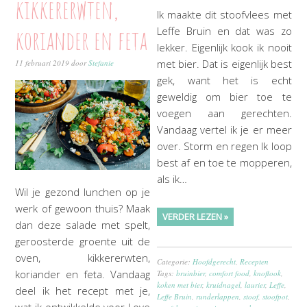
kikkererwten,
Ik maakte dit stoofvlees met
koriander en feta
Leffe Bruin en dat was zo
lekker. Eigenlijk kook ik nooit
met bier. Dat is eigenlijk best
11 februari 2019
door
Stefanie
gek, want het is echt
geweldig om bier toe te
voegen aan gerechten.
Vandaag vertel ik je er meer
over. Storm en regen Ik loop
best af en toe te mopperen,
als ik…
Wil je gezond lunchen op je
werk of gewoon thuis? Maak
VERDER LEZEN »
dan deze salade met spelt,
geroosterde groente uit de
oven, kikkererwten,
Categorie:
Hoofdgerecht
,
Recepten
koriander en feta. Vandaag
Tags:
bruinbier
,
comfort food
,
knoflook
,
koken met bier
,
kruidnagel
,
laurier
,
Leffe
,
deel ik het recept met je,
Leffe Bruin
,
runderlappen
,
stoof
,
stoofpot
,
wat ik ontwikkelde voor Love