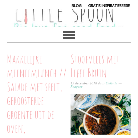
|
BLOG
GRATIS INSPIRATIESESSIE
Makkelijke
Stoofvlees met
meeneemlunch //
Leffe Bruin
Salade met spelt,
15 december 2018
door
Stefanie
Reageer
geroosterde
groente uit de
oven,