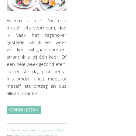
Herken je dit? Zodra ik
mezelf iets voorneem, doe
ik vaak het tegenover
gestelde. Als ik een week
vier keer wil gaan sporten,
strand ik al bij één keer. Of
een hele week gezond eten.
De eerste dag gaat het al
mis omdat ik iets moet, of
mezelf iets ontzeg en dus
alleen maar kan…
VERDER LEZEN »
Categorie:
Smoothies, sapjes en cocktails
Tags:
ananas
,
gezond
,
mango
,
sapje
,