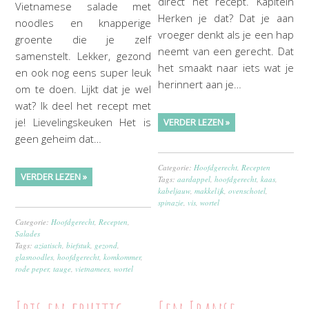
direct het recept. Kapitein
Vietnamese salade met
Herken je dat? Dat je aan
noodles en knapperige
vroeger denkt als je een hap
groente die je zelf
neemt van een gerecht. Dat
samenstelt. Lekker, gezond
het smaakt naar iets wat je
en ook nog eens super leuk
herinnert aan je…
om te doen. Lijkt dat je wel
wat? Ik deel het recept met
je! Lievelingskeuken Het is
VERDER LEZEN »
geen geheim dat…
Categorie:
Hoofdgerecht
,
Recepten
VERDER LEZEN »
Tags:
aardappel
,
hoofdgerecht
,
kaas
,
kabeljauw
,
makkelijk
,
ovenschotel
,
spinazie
,
vis
,
wortel
Categorie:
Hoofdgerecht
,
Recepten
,
Salades
Tags:
aziatisch
,
biefstuk
,
gezond
,
glasnoodles
,
hoofdgerecht
,
komkommer
,
rode peper
,
tauge
,
vietnamees
,
wortel