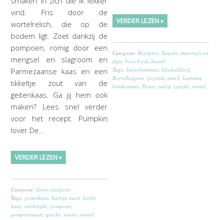
smaken in zich die ik lekker
vind. Fris door de
VERDER LEZEN »
wortelrelish, die op de
bodem ligt. Zoet dankzij de
pompoen, romig door een
Categorie:
Recepten
,
Sauzen, smeersels en
mengsel en slagroom en
dips
,
Voor bij de borrel
Tags:
bietenhummus
,
bleekselderij
,
Parmezaanse kaas en een
Borrelhappen
,
gezonde snack
,
hummus
,
tikkeltje zout van de
komkommer
,
Pasen
,
radijs
,
tzatziki
,
wortel
geitenkaas. Ga jij hem ook
maken? Lees snel verder
voor het recept. Pumpkin
lover De…
VERDER LEZEN »
Categorie:
Geen categorie
Tags:
geitenkaas
,
hartige taart
,
herfst
,
kaas
,
ottolenghi
,
pompoen
,
pompoentaart
,
quiche
,
winter
,
wortel