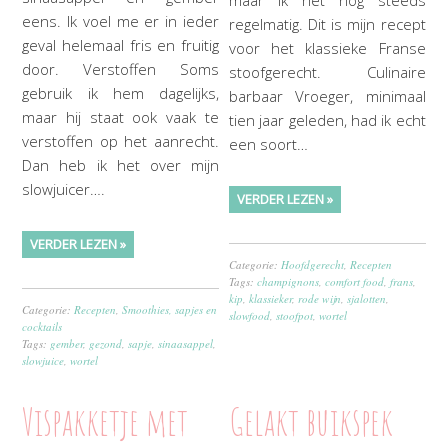
maar ik het nog steeds
eens. Ik voel me er in ieder
regelmatig. Dit is mijn recept
geval helemaal fris en fruitig
voor het klassieke Franse
door. Verstoffen Soms
stoofgerecht. Culinaire
gebruik ik hem dagelijks,
barbaar Vroeger, minimaal
maar hij staat ook vaak te
tien jaar geleden, had ik echt
verstoffen op het aanrecht.
een soort…
Dan heb ik het over mijn
slowjuicer….
VERDER LEZEN »
VERDER LEZEN »
Categorie:
Hoofdgerecht
,
Recepten
Tags:
champignons
,
comfort food
,
frans
,
kip
,
klassieker
,
rode wijn
,
sjalotten
,
Categorie:
Recepten
,
Smoothies, sapjes en
slowfood
,
stoofpot
,
wortel
cocktails
Tags:
gember
,
gezond
,
sapje
,
sinaasappel
,
slowjuice
,
wortel
Vispakketje met
Gelakt buikspek