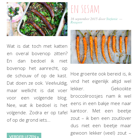
en sesam
16 september 2015
door
Stefanie
Reageer
Wat is dat toch met katten
en overal bovenop zitten?
En dan bedoel ik niet
bovenop het aanrecht, op
Hoe groente ook bereid is, ik
de schouw of op de kast.
vind het eigenlijk altijd wel
Dat doen ze ook. Veelvuldig,
lekker. Gekookte
maar wellicht is dat voer
broccoliroosjes nam ik wel
voor een volgende blog.
eens in een bakje mee naar
Nee, wat ik bedoel is het
kantoor. Met een beetje
volgende. Zodra er op tafel
zout – ik ben een zoutlover
of op de grond iets…
dus niet een beetje maar
gewoon lekker (veel) zout –
VERDER LEZEN »