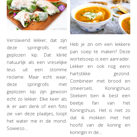
Verslavend lekker, dat zijn
Heb je zin om een lekkere
deze springrolls met
pan soep te maken? Deze
geplozen kip. Dat klinkt
wortelsoep is een aanrader.
natuurlijk als een vreselijke
Lekker en ook nog eens
leus uit een stomme
hartstikke gezond.
reclame. Maar echt waar,
Combineer met brood en
deze springrolls met
smeersels. Koningshuis
geplozen kip zijn gewoon
Stiekem ben ik best een
echt zo lekker. Elke keer als
beetje fan van het
ik er aan denk of een foto
Koningshuis. Het is niet zo
zie van deze plaatjes, loopt
dat ik mokken met het
het water me in de mond.
hoofd van de koning en
Sowieso…
koningin in de…