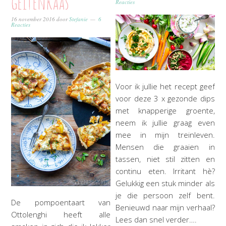
geitenkaas
Reacties
16 november 2016
door
Stefanie
6
Reacties
Voor ik jullie het recept geef
voor deze 3 x gezonde dips
met knapperige groente,
neem ik jullie graag even
mee in mijn treinleven.
Mensen die graaien in
tassen, niet stil zitten en
continu eten. Irritant hè?
Gelukkig een stuk minder als
je die persoon zelf bent.
De pompoentaart van
Benieuwd naar mijn verhaal?
Ottolenghi heeft alle
Lees dan snel verder….