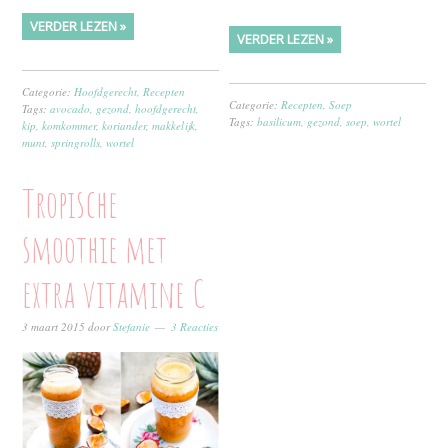
VERDER LEZEN »
VERDER LEZEN »
Categorie:
Hoofdgerecht
,
Recepten
Categorie:
Recepten
,
Soep
Tags:
avocado
,
gezond
,
hoofdgerecht
,
Tags:
basilicum
,
gezond
,
soep
,
wortel
kip
,
komkommer
,
koriander
,
makkelijk
,
munt
,
springrolls
,
wortel
Tropische
smoothie met
extra vitamine C
3 maart 2015
door
Stefanie
3 Reacties