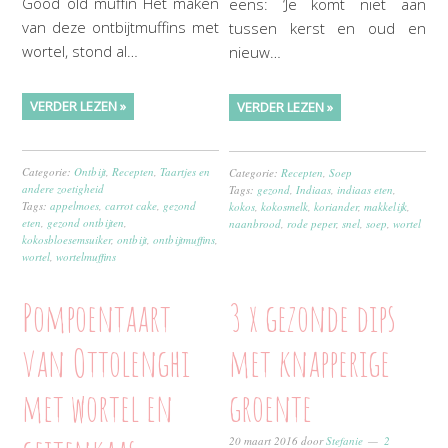
Good old muffin Het maken
eens: ‘Je komt niet aan
van deze ontbijtmuffins met
tussen kerst en oud en
wortel, stond al…
nieuw…
VERDER LEZEN »
VERDER LEZEN »
Categorie:
Ontbijt
,
Recepten
,
Taartjes en
Categorie:
Recepten
,
Soep
andere zoetigheid
Tags:
gezond
,
Indiaas
,
indiaas eten
,
Tags:
appelmoes
,
carrot cake
,
gezond
kokos
,
kokosmelk
,
koriander
,
makkelijk
,
eten
,
gezond ontbijten
,
naanbrood
,
rode peper
,
snel
,
soep
,
wortel
kokosbloesemsuiker
,
ontbijt
,
ontbijtmuffins
,
wortel
,
wortelmuffins
Pompoentaart
3 x gezonde dips
van Ottolenghi
met knapperige
met wortel en
groente
20 maart 2016
door
Stefanie
2