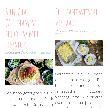
Bun Cha
Een fantastische
(Vietnamese
vistaart
noodles) met
31 januari 2016
door
Stefanie
2
Reacties
biefstuk
2 maart 2016
door
Stefanie
Reageer
Gerechten die je doen
denken aan vroeger. Dat
heb ik met deze
fantastische vistaart.
Een hoop gezelligheid als je
Vandaag vertel ik je er alles
deze bun cha met biefstuk
over en natuurlijk deel ik
op tafel zet. Dit is een