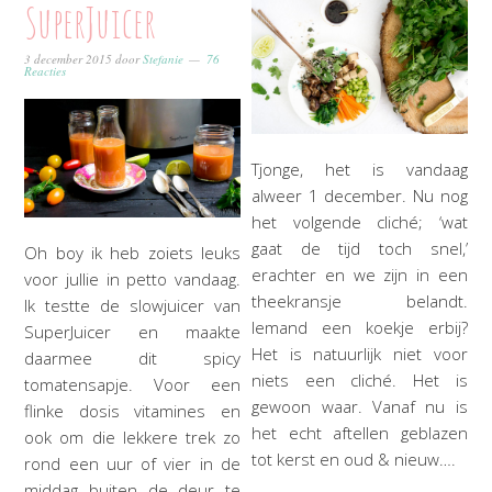
SuperJuicer
3 december 2015
door
Stefanie
76
Reacties
Tjonge, het is vandaag
alweer 1 december. Nu nog
het volgende cliché; ‘wat
gaat de tijd toch snel,’
Oh boy ik heb zoiets leuks
erachter en we zijn in een
voor jullie in petto vandaag.
theekransje belandt.
Ik testte de slowjuicer van
Iemand een koekje erbij?
SuperJuicer en maakte
Het is natuurlijk niet voor
daarmee dit spicy
niets een cliché. Het is
tomatensapje. Voor een
gewoon waar. Vanaf nu is
flinke dosis vitamines en
het echt aftellen geblazen
ook om die lekkere trek zo
tot kerst en oud & nieuw….
rond een uur of vier in de
middag buiten de deur te