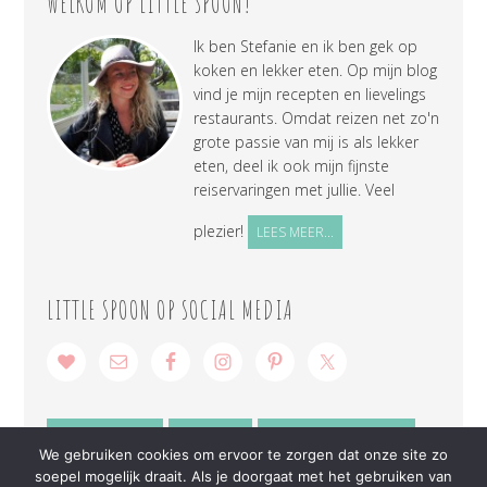
WELKOM OP LITTLE SPOON!
Ik ben Stefanie en ik ben gek op
koken en lekker eten. Op mijn blog
vind je mijn recepten en lievelings
restaurants. Omdat reizen net zo'n
grote passie van mij is als lekker
eten, deel ik ook mijn fijnste
reiservaringen met jullie. Veel
plezier!
LEES MEER...
LITTLE SPOON OP SOCIAL MEDIA
SAMENWERKEN
CONTACT
PRIVACY VERKLARING
We gebruiken cookies om ervoor te zorgen dat onze site zo
soepel mogelijk draait. Als je doorgaat met het gebruiken van