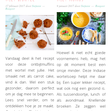
17 februari 2017
door
Stefanie
9 januari 2017
door
Stefanie
Reageer
Reageer
Hoewel ik niet echt goede
Vandaag deel ik het recept
voornemens heb, mag het
voor deze ontbijtmuffins
op dit moment best een
met wortel met jullie. Het
onsje minder. Deze Indiase
smaakt net als carrot cake,
wortelsoep helpt me daar
vind ik dan. Wel een stuk
bij. Een super lekker recept,
gezonder, daarom perfect
wat ook nog een gezond is.
om je dag mee te beginnen.
Als tussendoortje, lunch of
Lees snel verder, om te
als avondmaal. Knellende
ontdekken hoe je ze maakt.
broeken Ze zeggen wel