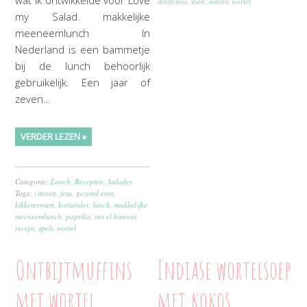
stoofvlees
,
uien
,
winter
,
wortel
my Salad. makkelijke
meeneemlunch In
Nederland is een bammetje
bij de lunch behoorlijk
gebruikelijk. Een jaar of
zeven…
VERDER LEZEN »
Categorie:
Lunch
,
Recepten
,
Salades
Tags:
citroen
,
feta
,
gezond eten
,
kikkererwten
,
koriander
,
lunch
,
makkelijke
meeneemlunch
,
paprika
,
ras el hanout
,
recept
,
spelt
,
wortel
Ontbijtmuffins
Indiase wortelsoep
met wortel
met kokos