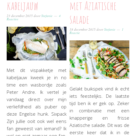
kabeljauw
met Aziatische
salade
23 december 2015
door
Stefanie
4
Reacties
18 december 2015
door
Stefanie
1
Reactie
Met dit vispakketje met
kabeljauw kweek je in no
time een wasbordje zoals
Gelakt buikspek vind ik echt
Peter Andre. Ik vertel je
iets feestelijks. De laatste
vandaag direct over mijn
tijd ben ik er gek op. Zeker
verliefdheid als puber op
in combinatie met een
deze Engelse hunk. Sixpack
knapperige en frisse
Zijn jullie ooit ook wel eens
Aziatische salade. Dit was de
fan geweest van iemand? Ik
eerste keer dat ik in de
wel en niet zomaar een fan.