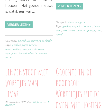
houden. Het goede nieuws
VERDER LEZEN »
is dat ik één van…
Categorie:
Geen categorie
VERDER LEZEN »
Tags:
gember
,
gezond
,
koriander
,
lunch
,
munt
,
rijst
,
sesam
,
shiitake
,
spinazie
,
tofu
,
wortel
Categorie:
Smoothies, sapjes en cocktails
Tags:
gember
,
peper
,
review
,
samenwerking
,
slowjuice
,
slowjuicer
,
superjuicer
,
tomaat
,
winactie
,
winnen
,
wortel
Linzenstoof met
Groente in de
worstjes van
hoofdrol:
Livar
Worteltjes uit de
oven met honing
20 november 2015
door
Stefanie
2
Reacties