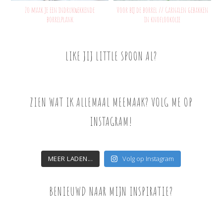
Zo maak je een indrukwekkende
Voor bij de borrel // Garnalen gebakken
borrelplank
in knoflookolie
LIKE JIJ LITTLE SPOON AL?
ZIEN WAT IK ALLEMAAL MEEMAAK? VOLG ME OP
INSTAGRAM!
MEER LADEN...
Volg op Instagram
BENIEUWD NAAR MIJN INSPIRATIE?