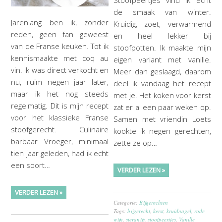
Stoofpeertjes vind ik echt
de smaak van winter.
Jarenlang ben ik, zonder
Kruidig, zoet, verwarmend
reden, geen fan geweest
en heel lekker bij
van de Franse keuken. Tot ik
stoofpotten. Ik maakte mijn
kennismaakte met coq au
eigen variant met vanille.
vin. Ik was direct verkocht en
Meer dan geslaagd, daarom
nu, ruim negen jaar later,
deel ik vandaag het recept
maar ik het nog steeds
met je. Het koken voor kerst
regelmatig. Dit is mijn recept
zat er al een paar weken op.
voor het klassieke Franse
Samen met vriendin Loets
stoofgerecht. Culinaire
kookte ik negen gerechten,
barbaar Vroeger, minimaal
zette ze op…
tien jaar geleden, had ik echt
een soort…
VERDER LEZEN »
VERDER LEZEN »
Categorie:
Bijgerechten
Tags:
bijgerecht
,
kerst
,
kruidnagel
,
rode
wijn
,
steranijs
,
stoofpeertjes
,
Vanille