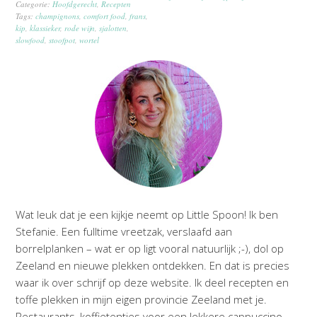
Categorie:
Hoofdgerecht
,
Recepten
Tags:
champignons
,
comfort food
,
frans
,
kip
,
klassieker
,
rode wijn
,
sjalotten
,
slowfood
,
stoofpot
,
wortel
Wat leuk dat je een kijkje neemt op Little Spoon! Ik ben
Stefanie. Een fulltime vreetzak, verslaafd aan
borrelplanken – wat er op ligt vooral natuurlijk ;-), dol op
Zeeland en nieuwe plekken ontdekken. En dat is precies
waar ik over schrijf op deze website. Ik deel recepten en
toffe plekken in mijn eigen provincie Zeeland met je.
Restaurants, koffietentjes voor een lekkere cappuccino,