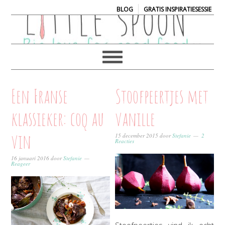
|
BLOG
GRATIS INSPIRATIESESSIE
Een Franse
Stoofpeertjes met
klassieker: coq au
vanille
vin
15 december 2015
door
Stefanie
2
Reacties
16 januari 2016
door
Stefanie
Reageer