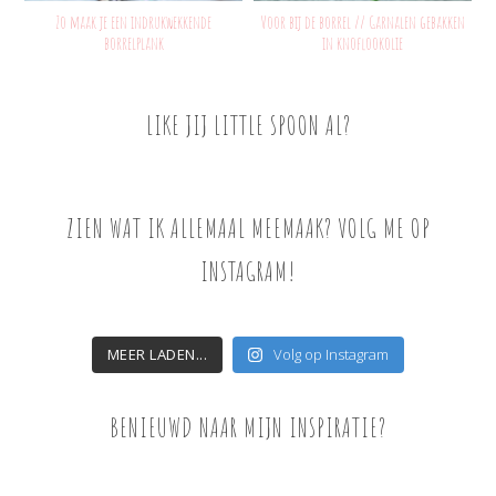
Zo maak je een indrukwekkende
Voor bij de borrel // Garnalen gebakken
borrelplank
in knoflookolie
LIKE JIJ LITTLE SPOON AL?
ZIEN WAT IK ALLEMAAL MEEMAAK? VOLG ME OP
INSTAGRAM!
MEER LADEN...
Volg op Instagram
BENIEUWD NAAR MIJN INSPIRATIE?