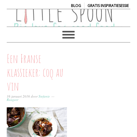
|
BLOG
GRATIS INSPIRATIESESSIE
Een Franse
klassieker: coq au
vin
16 januari 2016
door
Stefanie
Reageer