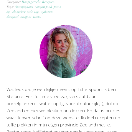
Categorie:
Hoofdgerecht
,
Recepten
Tags:
champignons
,
comfort food
,
frans
,
kip
,
klassieker
,
rode wijn
,
sjalotten
,
slowfood
,
stoofpot
,
wortel
Wat leuk dat je een kijkje neemt op Little Spoon! Ik ben
Stefanie. Een fulltime vreetzak, verslaafd aan
borrelplanken – wat er op ligt vooral natuurlijk ;-), dol op
Zeeland en nieuwe plekken ontdekken. En dat is precies
waar ik over schrijf op deze website. Ik deel recepten en
toffe plekken in mijn eigen provincie Zeeland met je.
Restaurants, koffietentjes voor een lekkere cappuccino,