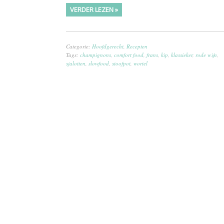
VERDER LEZEN »
Categorie:
Hoofdgerecht
,
Recepten
Tags:
champignons
,
comfort food
,
frans
,
kip
,
klassieker
,
rode wijn
,
sjalotten
,
slowfood
,
stoofpot
,
wortel