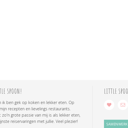
TLE SPOON!
LITTLE SPO
n ik ben gek op koken en lekker eten. Op
 mijn recepten en lievelings restaurants.
zo'n grote passie van mij is als lekker eten,
ijnste reiservaringen met jullie. Veel plezier!
SAMENWERK