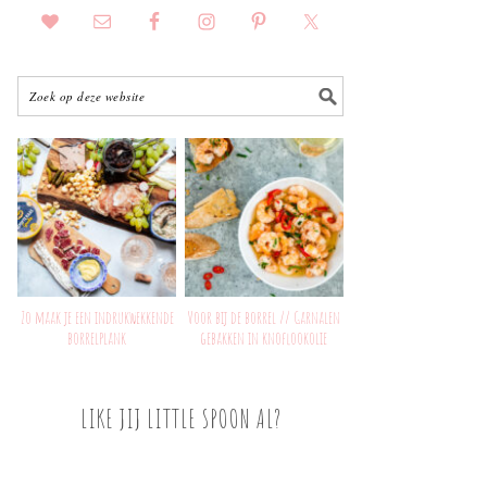
Zo maak je een indrukwekkende
Voor bij de borrel // Garnalen
borrelplank
gebakken in knoflookolie
LIKE JIJ LITTLE SPOON AL?