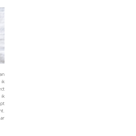
an
ik
ct
 ik
ept
t.
aar