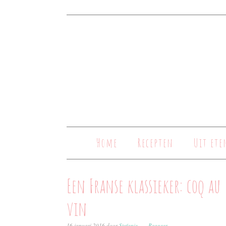
Home
Recepten
Uit ete
Een Franse klassieker: coq au
vin
16 januari 2016
door
Stefanie
Reageer