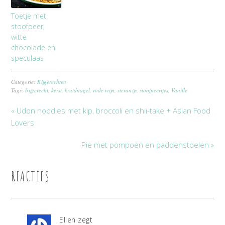
Toetje met
stoofpeer,
witte
chocolade en
speculaas
Categorie:
Bijgerechten
Tags:
bijgerecht
,
kerst
,
kruidnagel
,
rode wijn
,
steranijs
,
stoofpeertjes
,
Vanille
« Udon noodles met kip, broccoli en shii-take + Asian Food
Lovers
Pie met pompoen en paddenstoelen »
REACTIES
Ellen
zegt