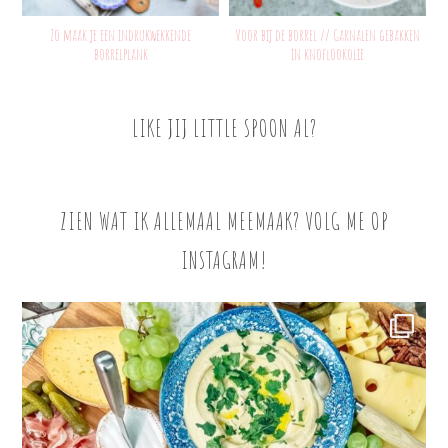
Zo maak je een indrukwekkende
Voor bij de borrel // Garnalen gebakken
borrelplank
in knoflookolie
LIKE JIJ LITTLE SPOON AL?
ZIEN WAT IK ALLEMAAL MEEMAAK? VOLG ME OP
INSTAGRAM!