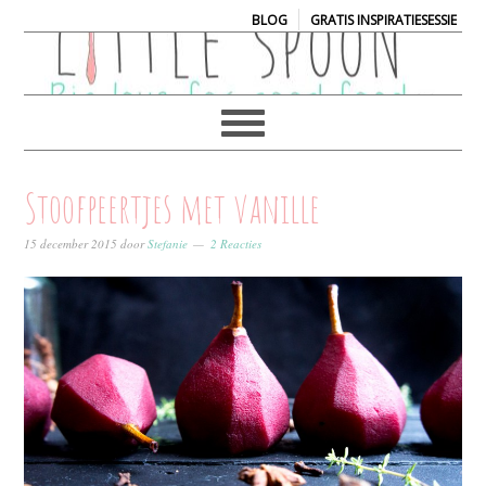
|
BLOG
GRATIS INSPIRATIESESSIE
Stoofpeertjes met vanille
15 december 2015
door
Stefanie
2 Reacties