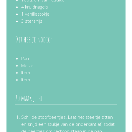
4 kruidnagels
1 vanillestokje
3 steranijs
Dit heb je nodig:
Pan
Mesje
Item
Item
Zo maak je het:
Schil de stoofpeertjes. Laat het steeltje zitten
en snijd een stukje van de onderkant af, zodat
de peertjes om rechtop staan in de pan.