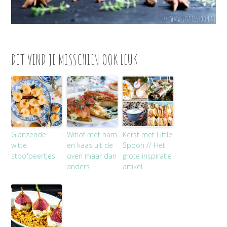
DIT VIND JE MISSCHIEN OOK LEUK
Glanzende
Witlof met ham
Kerst met Little
witte
en kaas uit de
Spoon // Het
stoofpeertjes
oven maar dan
grote inspiratie
anders
artikel