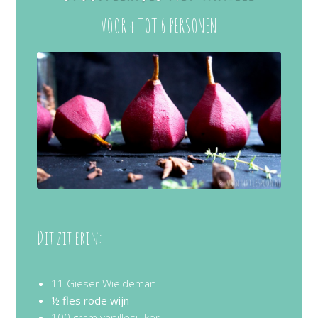
VOOR 4 TOT 6 PERSONEN
Dit zit erin:
11 Gieser Wieldeman
½ fles rode wijn
100 gram vanillesuiker