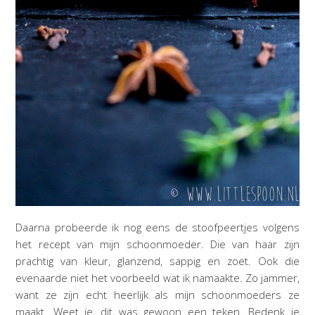
Daarna probeerde ik nog eens de stoofpeertjes volgens
het recept van mijn schoonmoeder. Die van haar zijn
prachtig van kleur, glanzend, sappig en zoet. Ook die
evenaarde niet het voorbeeld wat ik namaakte. Zo jammer,
want ze zijn echt heerlijk als mijn schoonmoeders ze
maakt. Weet je, dit was gewoon een teken. Bedenk je