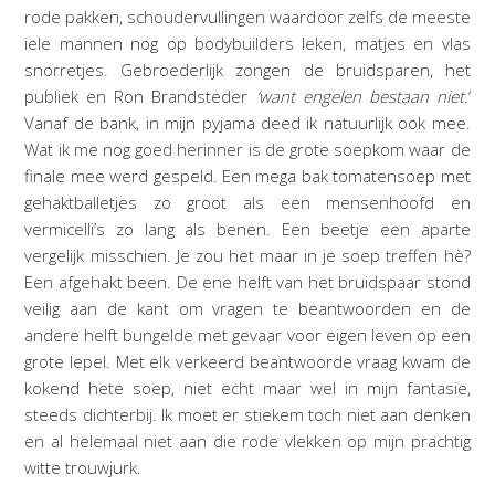
rode pakken, schoudervullingen waardoor zelfs de meeste
iele mannen nog op bodybuilders leken, matjes en vlas
snorretjes. Gebroederlijk zongen de bruidsparen, het
publiek en Ron Brandsteder
‘want engelen bestaan niet.
‘
Vanaf de bank, in mijn pyjama deed ik natuurlijk ook mee.
Wat ik me nog goed herinner is de grote soepkom waar de
finale mee werd gespeld. Een mega bak tomatensoep met
gehaktballetjes zo groot als een mensenhoofd en
vermicelli’s zo lang als benen. Een beetje een aparte
vergelijk misschien. Je zou het maar in je soep treffen hè?
Een afgehakt been. De ene helft van het bruidspaar stond
veilig aan de kant om vragen te beantwoorden en de
andere helft bungelde met gevaar voor eigen leven op een
grote lepel. Met elk verkeerd beantwoorde vraag kwam de
kokend hete soep, niet echt maar wel in mijn fantasie,
steeds dichterbij. Ik moet er stiekem toch niet aan denken
en al helemaal niet aan die rode vlekken op mijn prachtig
witte trouwjurk.