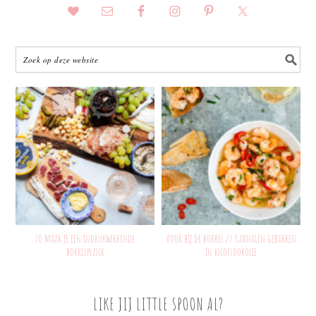
Zo maak je een indrukwekkende
Voor bij de borrel // Garnalen gebakken
borrelplank
in knoflookolie
LIKE JIJ LITTLE SPOON AL?