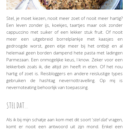
Stel, je moet kiezen, nooit meer zoet of nooit meer hartig?
Een leven zonder ijs, koekjes, taartjes maar ook zonder
cappuccino met suiker of een lekker stuk fruit. Of nooit
meer een uitgebreid borrelplankje met kaasjes en
gedroogde worst, geen eitje meer bij het ontbijt en al
helemaal geen borden dampend hete pasta met ladingen
Parmezaan. Een onmogelijke keus, I know. Zeker voor een
lekkerbek zoals ik, die altijd zin heeft in eten. Of het nou
hartig of zoet is. Reisbloggers en andere reislustige types
gebruiken de hashtag nevernottravelling. Op mij is
nevernoteating behoorlijk van toepassing.
STEL DAT…
Als ik bij mijn schatje aan kom met dit soort ‘
stel dat
’ vragen,
komt er nooit een antwoord uit zijn mond. Enkel een