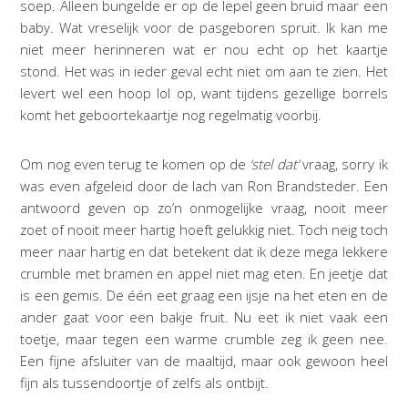
soep. Alleen bungelde er op de lepel geen bruid maar een
baby. Wat vreselijk voor de pasgeboren spruit. Ik kan me
niet meer herinneren wat er nou echt op het kaartje
stond. Het was in ieder geval echt niet om aan te zien. Het
levert wel een hoop lol op, want tijdens gezellige borrels
komt het geboortekaartje nog regelmatig voorbij.
Om nog even terug te komen op de
‘stel dat’
vraag, sorry ik
was even afgeleid door de lach van Ron Brandsteder. Een
antwoord geven op zo’n onmogelijke vraag, nooit meer
zoet of nooit meer hartig hoeft gelukkig niet. Toch neig toch
meer naar hartig en dat betekent dat ik deze mega lekkere
crumble met bramen en appel niet mag eten. En jeetje dat
is een gemis. De één eet graag een ijsje na het eten en de
ander gaat voor een bakje fruit. Nu eet ik niet vaak een
toetje, maar tegen een warme crumble zeg ik geen nee.
Een fijne afsluiter van de maaltijd, maar ook gewoon heel
fijn als tussendoortje of zelfs als ontbijt.