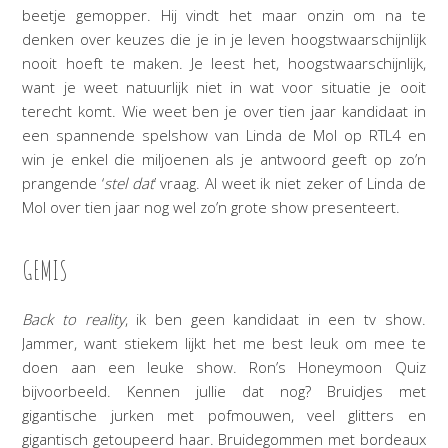
beetje gemopper. Hij vindt het maar onzin om na te
denken over keuzes die je in je leven hoogstwaarschijnlijk
nooit hoeft te maken. Je leest het, hoogstwaarschijnlijk,
want je weet natuurlijk niet in wat voor situatie je ooit
terecht komt. Wie weet ben je over tien jaar kandidaat in
een spannende spelshow van Linda de Mol op RTL4 en
win je enkel die miljoenen als je antwoord geeft op zo’n
prangende ‘
stel dat
’ vraag. Al weet ik niet zeker of Linda de
Mol over tien jaar nog wel zo’n grote show presenteert.
GEMIS
Back to reality
, ik ben geen kandidaat in een tv show.
Jammer, want stiekem lijkt het me best leuk om mee te
doen aan een leuke show. Ron’s Honeymoon Quiz
bijvoorbeeld. Kennen jullie dat nog? Bruidjes met
gigantische jurken met pofmouwen, veel glitters en
gigantisch getoupeerd haar. Bruidegommen met bordeaux