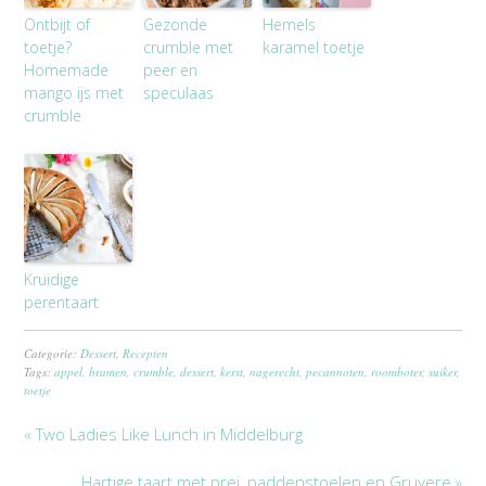
Ontbijt of
Gezonde
Hemels
toetje?
crumble met
karamel toetje
Homemade
peer en
mango ijs met
speculaas
crumble
Kruidige
perentaart
Categorie:
Dessert
,
Recepten
Tags:
appel
,
bramen
,
crumble
,
dessert
,
kerst
,
nagerecht
,
pecannoten
,
roomboter
,
suiker
,
toetje
« Two Ladies Like Lunch in Middelburg
Hartige taart met prei, paddenstoelen en Gruyere »