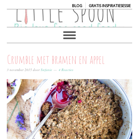
|
BLOG
GRATIS INSPIRATIESESSIE
Crumble met bramen en appel
3 november 2015
door
Stefanie
4 Reacties