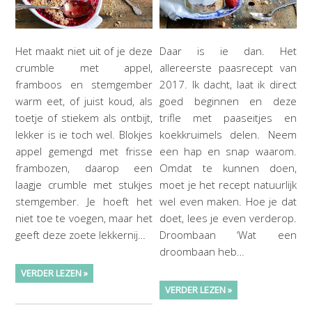
Het maakt niet uit of je deze
Daar is ie dan. Het
crumble met appel,
allereerste paasrecept van
framboos en stemgember
2017. Ik dacht, laat ik direct
warm eet, of juist koud, als
goed beginnen en deze
toetje of stiekem als ontbijt,
trifle met paaseitjes en
lekker is ie toch wel. Blokjes
koekkruimels delen. Neem
appel gemengd met frisse
een hap en snap waarom.
frambozen, daarop een
Omdat te kunnen doen,
laagje crumble met stukjes
moet je het recept natuurlijk
stemgember. Je hoeft het
wel even maken. Hoe je dat
niet toe te voegen, maar het
doet, lees je even verderop.
geeft deze zoete lekkernij…
Droombaan ‘Wat een
droombaan heb…
VERDER LEZEN »
VERDER LEZEN »