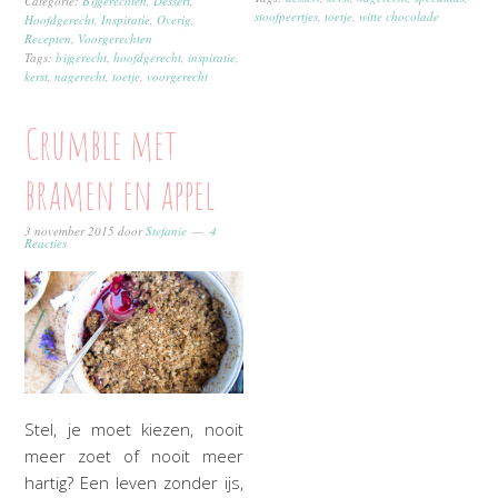
Categorie:
Bijgerechten
,
Dessert
,
stoofpeertjes
,
toetje
,
witte chocolade
Hoofdgerecht
,
Inspiratie
,
Overig
,
Recepten
,
Voorgerechten
Tags:
bijgerecht
,
hoofdgerecht
,
inspiratie
,
kerst
,
nagerecht
,
toetje
,
voorgerecht
Crumble met
bramen en appel
3 november 2015
door
Stefanie
4
Reacties
Stel, je moet kiezen, nooit
meer zoet of nooit meer
hartig? Een leven zonder ijs,