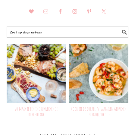
Zo maak je een indrukwekkende
Voor bij de borrel // Garnalen gebakken
borrelplank
in knoflookolie