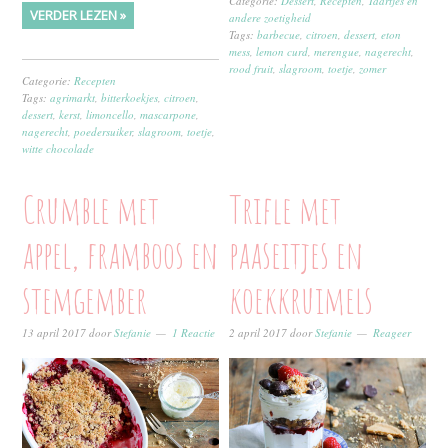
Categorie:
Dessert
,
Recepten
,
Taartjes en
VERDER LEZEN »
andere zoetigheid
Tags:
barbecue
,
citroen
,
dessert
,
eton
mess
,
lemon curd
,
merengue
,
nagerecht
,
rood fruit
,
slagroom
,
toetje
,
zomer
Categorie:
Recepten
Tags:
agrimarkt
,
bitterkoekjes
,
citroen
,
dessert
,
kerst
,
limoncello
,
mascarpone
,
nagerecht
,
poedersuiker
,
slagroom
,
toetje
,
witte chocolade
Crumble met
Trifle met
appel, framboos en
paaseitjes en
stemgember
koekkruimels
13 april 2017
door
Stefanie
1 Reactie
2 april 2017
door
Stefanie
Reageer