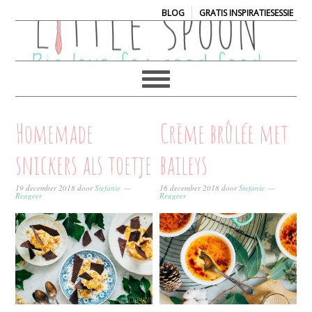
|
BLOG
GRATIS INSPIRATIESESSIE
Homemade
Crème brûlée met
snickers als toetje
baileys
19 december 2018
door
Stefanie
16 december 2018
door
Stefanie
Reageer
Reageer