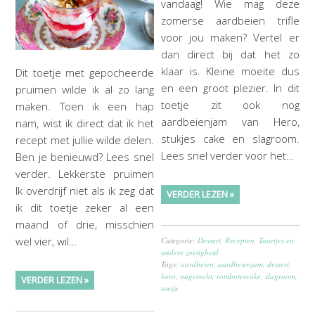
vandaag! Wie mag deze
zomerse aardbeien trifle
voor jou maken? Vertel er
dan direct bij dat het zo
klaar is. Kleine moeite dus
Dit toetje met gepocheerde
en een groot plezier. In dit
pruimen wilde ik al zo lang
toetje zit ook nog
maken. Toen ik een hap
aardbeienjam van Hero,
nam, wist ik direct dat ik het
stukjes cake en slagroom.
recept met jullie wilde delen.
Lees snel verder voor het…
Ben je benieuwd? Lees snel
verder. Lekkerste pruimen
Ik overdrijf niet als ik zeg dat
VERDER LEZEN »
ik dit toetje zeker al een
maand of drie, misschien
wel vier, wil…
Categorie:
Dessert
,
Recepten
,
Taartjes en
andere zoetigheid
Tags:
aardbeien
,
aardbeienjam
,
dessert
,
hero
,
nagerecht
,
rombotercake
,
slagroom
,
VERDER LEZEN »
toetje