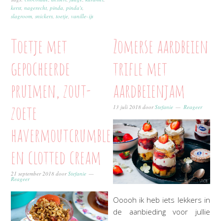
kerst
,
nagerecht
,
pinda
,
pinda's
,
slagroom
,
snickers
,
toetje
,
vanille-ijs
Toetje met
Zomerse aardbeien
gepocheerde
trifle met
pruimen, zout-
aardbeienjam
zoete
13 juli 2018
door
Stefanie
Reageer
havermoutcrumble
en clotted cream
21 september 2018
door
Stefanie
Reageer
Ooooh ik heb iets lekkers in
de aanbieding voor jullie