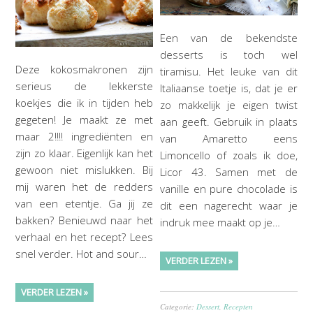
Een van de bekendste
desserts is toch wel
Deze kokosmakronen zijn
tiramisu. Het leuke van dit
serieus de lekkerste
Italiaanse toetje is, dat je er
koekjes die ik in tijden heb
zo makkelijk je eigen twist
gegeten! Je maakt ze met
aan geeft. Gebruik in plaats
maar 2!!!! ingrediënten en
van Amaretto eens
zijn zo klaar. Eigenlijk kan het
Limoncello of zoals ik doe,
gewoon niet mislukken. Bij
Licor 43. Samen met de
mij waren het de redders
vanille en pure chocolade is
van een etentje. Ga jij ze
dit een nagerecht waar je
bakken? Benieuwd naar het
indruk mee maakt op je…
verhaal en het recept? Lees
snel verder. Hot and sour…
VERDER LEZEN »
VERDER LEZEN »
Categorie:
Dessert
,
Recepten