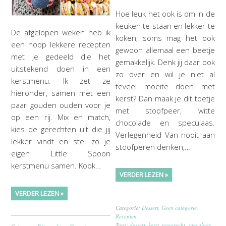
Hoe leuk het ook is om in de
keuken te staan en lekker te
De afgelopen weken heb ik
koken, soms mag het ook
een hoop lekkere recepten
gewoon allemaal een beetje
met je gedeeld die het
gemakkelijk. Denk jij daar ook
uitstekend doen in een
zo over en wil je niet al
kerstmenu. Ik zet ze
teveel moeite doen met
hieronder, samen met een
kerst? Dan maak je dit toetje
paar gouden ouden voor je
met stoofpeer, witte
op een rij. Mix en match,
chocolade en speculaas.
kies de gerechten uit die jij
Verlegenheid Van nooit aan
lekker vindt en stel zo je
stoofperen denken,…
eigen Little Spoon
kerstmenu samen. Kook…
VERDER LEZEN »
VERDER LEZEN »
Categorie:
Dessert
,
Geen categorie
,
Recepten
Tags:
dessert
,
kerst
,
nagerecht
,
speculaas
,