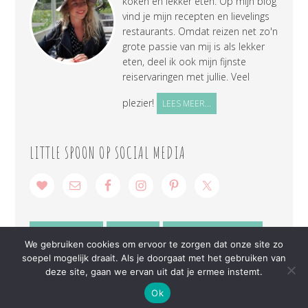
koken en lekker eten. Op mijn blog
vind je mijn recepten en lievelings
restaurants. Omdat reizen net zo'n
grote passie van mij is als lekker
eten, deel ik ook mijn fijnste
reiservaringen met jullie. Veel
plezier!
LEES MEER...
LITTLE SPOON OP SOCIAL MEDIA
SAMENWERKEN
CONTACT
PRIVACY VERKLARING
We gebruiken cookies om ervoor te zorgen dat onze site zo
soepel mogelijk draait. Als je doorgaat met het gebruiken van
deze site, gaan we ervan uit dat je ermee instemt.
Ok
COPYRIGHT © 2026 ·
LITTLE SPOON