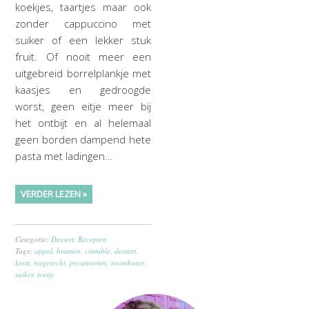
koekjes, taartjes maar ook
zonder cappuccino met
suiker of een lekker stuk
fruit. Of nooit meer een
uitgebreid borrelplankje met
kaasjes en gedroogde
worst, geen eitje meer bij
het ontbijt en al helemaal
geen borden dampend hete
pasta met ladingen…
VERDER LEZEN »
Categorie:
Dessert
,
Recepten
Tags:
appel
,
bramen
,
crumble
,
dessert
,
kerst
,
nagerecht
,
pecannoten
,
roomboter
,
suiker
,
toetje