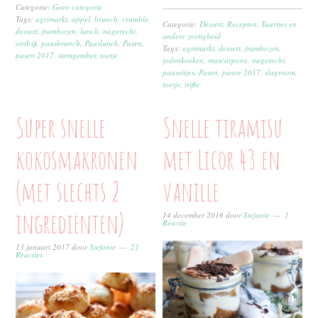
Categorie:
Geen categorie
Tags:
agrimarkt
,
appel
,
brunch
,
crumble
,
Categorie:
Dessert
,
Recepten
,
Taartjes en
dessert
,
frambozen
,
lunch
,
nagerecht
,
andere zoetigheid
ontbijt
,
paasbrunch
,
Paaslunch
,
Pasen
,
Tags:
agrimarkt
,
dessert
,
frambozen
,
pasen 2017
,
stemgember
,
toetje
jodenkoeken
,
mascarpone
,
nagerecht
,
paaseitjes
,
Pasen
,
pasen 2017
,
slagroom
,
toetje
,
trifle
Super snelle
Snelle tiramisu
kokosmakronen
met Licor 43 en
(met slechts 2
vanille
ingrediënten)
14 december 2016
door
Stefanie
1
Reactie
13 januari 2017
door
Stefanie
21
Reacties