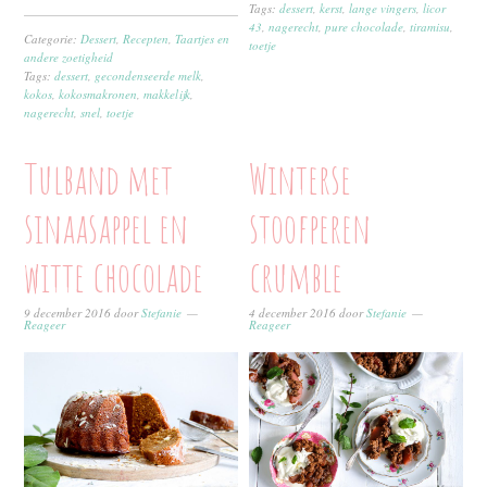
Tags:
dessert
,
kerst
,
lange vingers
,
licor
43
,
nagerecht
,
pure chocolade
,
tiramisu
,
Categorie:
Dessert
,
Recepten
,
Taartjes en
toetje
andere zoetigheid
Tags:
dessert
,
gecondenseerde melk
,
kokos
,
kokosmakronen
,
makkelijk
,
nagerecht
,
snel
,
toetje
Tulband met
Winterse
sinaasappel en
stoofperen
witte chocolade
crumble
9 december 2016
door
Stefanie
4 december 2016
door
Stefanie
Reageer
Reageer