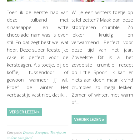
Toen ik de eerste hap van
Wil je een winters toetje op
deze tulband met
tafel zetten? Maak dan deze
sinaasappel en witte
stoofperen crumble. Zo
chocolade nam was is even
lekker kruidig en
stil. En dat zegt best wel wat
verwarmend. Perfect voor
hoor. Deze super feestelijke
deze tijd van het jaar.
cake is perfect voor de
Zoveelste Dit is al het
kerstdagen. Als toetje, bij de
zoveelste crumble recept
koffie, tussendoor of
op Little Spoon. Ik kan er
gewoon wanneer jij wil.
niets aan doen, maar ik vind
Proef de winter Het
crumbles zo mega lekker.
verbaast je vast niet, dat ik…
Zomer of winter, met warm
of…
VERDER LEZEN »
VERDER LEZEN »
Categorie:
Dessert
,
Recepten
,
Taartjes en
andere zoetigheid
Categorie:
Dessert
,
Recepten
,
Taartjes en