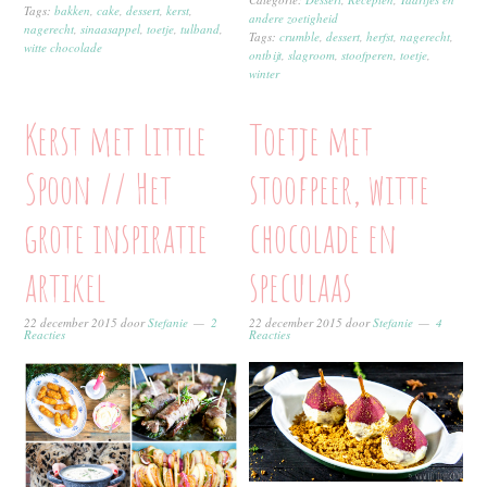
Tags:
bakken
,
cake
,
dessert
,
kerst
,
andere zoetigheid
nagerecht
,
sinaasappel
,
toetje
,
tulband
,
Tags:
crumble
,
dessert
,
herfst
,
nagerecht
,
witte chocolade
ontbijt
,
slagroom
,
stoofperen
,
toetje
,
winter
Kerst met Little
Toetje met
Spoon // Het
stoofpeer, witte
grote inspiratie
chocolade en
artikel
speculaas
22 december 2015
door
Stefanie
2
22 december 2015
door
Stefanie
4
Reacties
Reacties