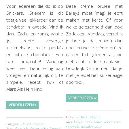
Voor iedereen die dol is op
Deze crème brûlée met
Snickers. Stiekem is dit
Baileys moet (mag) je echt
toetje veel lekkerder dan de
maken met kerst. Of voor
candybar in kwestie. Vind ik
welke gelegenheid dan ook!
dan. Zacht en romig vanille
Zo lekker. Vandaag vertel ik
ijs, zoete kleverige
je hoe je dat maken dan
karamelsaus, zoute pinda’s
doet en welke crème brûlée
en bittere chocolade. Een
ik een tijd geleden at, die
top combinatie! Vandaag
niet echt in de smaak viel.
weer een herinnering aan
Goddelijk Dat moment dat je
vroeger en natuurlijk dit, te
met je lepel het suikerlaagje
simpele, recept. Twix of
doortikt…
Mars Als klein kind…
VERDER LEZEN »
VERDER LEZEN »
Categorie:
Geen categorie
Tags:
baileys
,
crème brûlée
,
dessert
,
kerst
,
Categorie:
Dessert
,
Recepten
nagerecht
,
rietsuiker
,
toetje
Tags:
chocolade
,
dessert
,
fudge
,
karamel
,