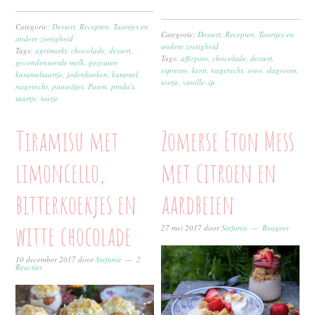
Categorie:
Dessert
,
Recepten
,
Taartjes en
Categorie:
Dessert
,
Recepten
,
Taartjes en
andere zoetigheid
andere zoetigheid
Tags:
agrimarkt
,
chocolade
,
dessert
,
Tags:
affogato
,
chocolade
,
dessert
,
gecondenseerde melk
,
gezouten
espresso
,
kerst
,
nagerecht
,
oreo
,
slagroom
,
karameltaartje
,
jodenkoeken
,
karamel
,
toetje
,
vanille-ijs
nagerecht
,
paaseitjes
,
Pasen
,
pinda's
,
taartje
,
toetje
Tiramisu met
Zomerse Eton Mess
limoncello,
met citroen en
bitterkoekjes en
aardbeien
witte chocolade
27 mei 2017
door
Stefanie
Reageer
10 december 2017
door
Stefanie
2
Reacties