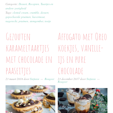
Categorie:
Dessert
,
Recepten
,
Taartjes en
andere zoetigheid
Tags:
clotted cream
,
crumble
,
dessert
,
gepocheerde pruimen
,
havermout
,
nagerecht
,
pruimen
,
stemgember
,
toetje
Gezouten
Affogato met Oreo
karameltaartjes
koekjes, vanille-
met chocolade en
ijs en pure
paaseitjes
chocolade
23 maart 2018
door
Stefanie
Reageer
23 december 2017
door
Stefanie
Reageer