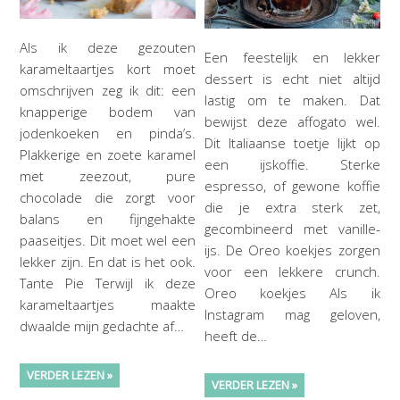
Als ik deze gezouten
Een feestelijk en lekker
karameltaartjes kort moet
dessert is echt niet altijd
omschrijven zeg ik dit: een
lastig om te maken. Dat
knapperige bodem van
bewijst deze affogato wel.
jodenkoeken en pinda’s.
Dit Italiaanse toetje lijkt op
Plakkerige en zoete karamel
een ijskoffie. Sterke
met zeezout, pure
espresso, of gewone koffie
chocolade die zorgt voor
die je extra sterk zet,
balans en fijngehakte
gecombineerd met vanille-
paaseitjes. Dit moet wel een
ijs. De Oreo koekjes zorgen
lekker zijn. En dat is het ook.
voor een lekkere crunch.
Tante Pie Terwijl ik deze
Oreo koekjes Als ik
karameltaartjes maakte
Instagram mag geloven,
dwaalde mijn gedachte af…
heeft de…
VERDER LEZEN »
VERDER LEZEN »