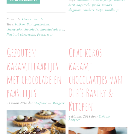
kerst
,
nagerecht
,
pinda
,
pinda's
,
slagroom
,
snickers
,
toetje
,
vanille-ijs
Categorie:
Geen categorie
Tags:
bakken
,
Bastognekoeken
,
cheesecake
,
chocolade
,
chocoladeglazuur
,
New York cheesecake
,
Pasen
,
taart
Gezouten
Chai kokos
karameltaartjes
karamel
met chocolade en
chocolaatjes van
paaseitjes
Deb’s Bakery &
Kitchen
23 maart 2018
door
Stefanie
Reageer
4 februari 2018
door
Stefanie
Reageer