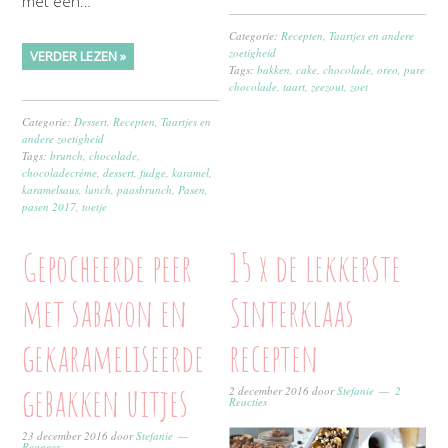
met een…
Categorie:
Recepten
,
Taartjes en andere
zoetigheid
VERDER LEZEN »
Tags:
bakken
,
cake
,
chocolade
,
oreo
,
pure
chocolade
,
taart
,
zeezout
,
zoet
Categorie:
Dessert
,
Recepten
,
Taartjes en
andere zoetigheid
Tags:
brunch
,
chocolade
,
chocoladecrème
,
dessert
,
fudge
,
karamel
,
karamelsaus
,
lunch
,
paasbrunch
,
Pasen
,
pasen 2017
,
toetje
Gepocheerde peer
15 x de lekkerste
met sabayon en
Sinterklaas
gekarameliseerde
recepten
gebakken uitjes
2 december 2016
door
Stefanie
2
Reacties
23 december 2016
door
Stefanie
Reageer