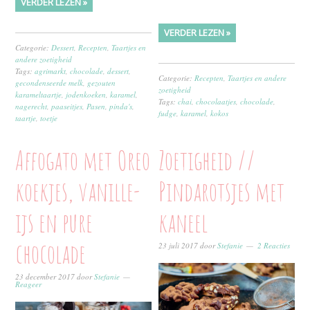
VERDER LEZEN »
VERDER LEZEN »
Categorie:
Dessert
,
Recepten
,
Taartjes en
andere zoetigheid
Tags:
agrimarkt
,
chocolade
,
dessert
,
Categorie:
Recepten
,
Taartjes en andere
gecondenseerde melk
,
gezouten
zoetigheid
karameltaartje
,
jodenkoeken
,
karamel
,
Tags:
chai
,
chocolaatjes
,
chocolade
,
nagerecht
,
paaseitjes
,
Pasen
,
pinda's
,
fudge
,
karamel
,
kokos
taartje
,
toetje
Affogato met Oreo
Zoetigheid //
koekjes, vanille-
Pindarotsjes met
ijs en pure
kaneel
chocolade
23 juli 2017
door
Stefanie
2 Reacties
23 december 2017
door
Stefanie
Reageer