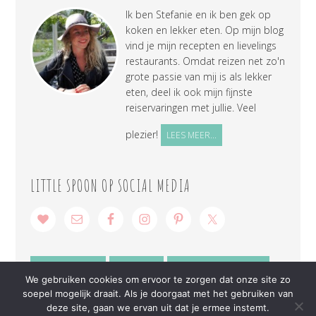
Ik ben Stefanie en ik ben gek op
koken en lekker eten. Op mijn blog
vind je mijn recepten en lievelings
restaurants. Omdat reizen net zo'n
grote passie van mij is als lekker
eten, deel ik ook mijn fijnste
reiservaringen met jullie. Veel
plezier!
LEES MEER...
LITTLE SPOON OP SOCIAL MEDIA
SAMENWERKEN
CONTACT
PRIVACY VERKLARING
We gebruiken cookies om ervoor te zorgen dat onze site zo
soepel mogelijk draait. Als je doorgaat met het gebruiken van
deze site, gaan we ervan uit dat je ermee instemt.