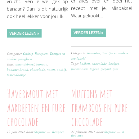
er alles over en deel het
vrucht. Ben je wel gek op
recept met je. Misbaksel
banaan? Dan is dit natuurlijk
Waar gekookt…
ook heel lekker voor jou. Ik…
VERDER LEZEN »
VERDER LEZEN »
Categorie:
Recepten
,
Taartjes en andere
Categorie:
Ontbijt
,
Recepten
,
Taartjes en
zoetigheid
andere zoetigheid
Tags:
bakken
,
chocolade
,
koekjes
,
Tags:
amandelmeel
,
banaan
,
pecannoten
,
toffees
,
zeezout
,
zoet
bananenbrood
,
chocolade
,
noten
,
ontbijt
,
tussendoortje
Havermout met
Muffins met
aardbeien en pure
framboos en pure
chocolade
chocolade
12 juni 2016
door
Stefanie
Reageer
21 februari 2016
door
Stefanie
8
Reacties