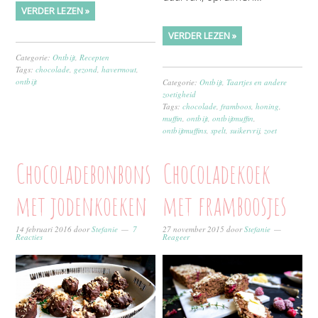
VERDER LEZEN »
VERDER LEZEN »
Categorie:
Ontbijt
,
Recepten
Tags:
chocolade
,
gezond
,
havermout
,
ontbijt
Categorie:
Ontbijt
,
Taartjes en andere
zoetigheid
Tags:
chocolade
,
framboos
,
honing
,
muffin
,
ontbijt
,
ontbijtmuffin
,
ontbijtmuffins
,
spelt
,
suikervrij
,
zoet
Chocoladebonbons
Chocoladekoek
met jodenkoeken
met framboosjes
14 februari 2016
door
Stefanie
7
27 november 2015
door
Stefanie
Reacties
Reageer