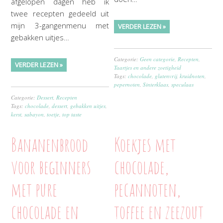
afgelopen dagen heb ik
twee recepten gedeeld uit
mijn 3-gangenmenu met
VERDER LEZEN »
gebakken uitjes…
Categorie:
Geen categorie
,
Recepten
,
VERDER LEZEN »
Taartjes en andere zoetigheid
Tags:
chocolade
,
glutenvrij
,
kruidnoten
,
pepernoten
,
Sinterklaas
,
speculaas
Categorie:
Dessert
,
Recepten
Tags:
chocolade
,
dessert
,
gebakken uitjes
,
kerst
,
sabayon
,
toetje
,
top taste
Bananenbrood
Koekjes met
voor beginners
chocolade,
met pure
pecannoten,
chocolade en
toffee en zeezout