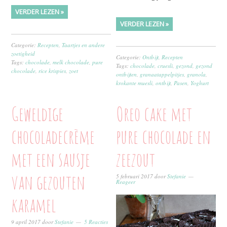
VERDER LEZEN »
VERDER LEZEN »
Categorie:
Recepten
,
Taartjes en andere
zoetigheid
Categorie:
Ontbijt
,
Recepten
Tags:
chocolade
,
melk chocolade
,
pure
Tags:
chocolade
,
cruesli
,
gezond
,
gezond
chocolade
,
rice krispies
,
zoet
ontbijten
,
granaatappelpitjes
,
granola
,
krokante muesli
,
ontbijt
,
Pasen
,
Yoghurt
Geweldige
Oreo cake met
chocoladecrème
pure chocolade en
met een sausje
zeezout
van gezouten
5 februari 2017
door
Stefanie
Reageer
karamel
9 april 2017
door
Stefanie
5 Reacties