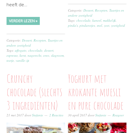
heeft de…
Categorie:
Dessert
,
Recepten
,
Taartjes en
andere zoetigheid
VERDER LEZEN »
Tags:
chocolade
,
kaneel
,
makkelijk
,
pinda's
,
pindarotjes
,
snel
,
zoet
,
zoetigheid
Categorie:
Dessert
,
Recepten
,
Taartjes en
andere zoetigheid
Tags:
affogato
,
chocolade
,
dessert
,
espresso
,
kerst
,
nagerecht
,
oreo
,
slagroom
,
toetje
,
vanille-ijs
Crunchy
Yoghurt met
chocolade (slechts
krokante muesli
3 ingrediënten)
en pure chocolade
21 mei 2017
door
Stefanie
2 Reacties
30 april 2017
door
Stefanie
Reageer