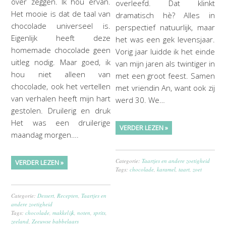
over zeggen. Ik hou ervan.
overleefd. Dat klinkt
Het mooie is dat de taal van
dramatisch hè? Alles in
chocolade universeel is.
perspectief natuurlijk, maar
Eigenlijk heeft deze
het was een gek levensjaar.
homemade chocolade geen
Vorig jaar luidde ik het einde
uitleg nodig. Maar goed, ik
van mijn jaren als twintiger in
hou niet alleen van
met een groot feest. Samen
chocolade, ook het vertellen
met vriendin An, want ook zij
van verhalen heeft mijn hart
werd 30. We…
gestolen. Druilerig en druk
Het was een druilerige
VERDER LEZEN »
maandag morgen….
Categorie:
Taartjes en andere zoetigheid
VERDER LEZEN »
Tags:
chocolade
,
karamel
,
taart
,
zoet
Categorie:
Dessert
,
Recepten
,
Taartjes en
andere zoetigheid
Tags:
chocolade
,
makkelijk
,
noten
,
sprits
,
zeeland
,
Zeeuwse babbelaars