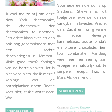
Voor iedereen die dol is op
Snickers. Stiekem is dit
Ik voel me zo vrij om deze
toetje veel lekkerder dan de
New York cheesecake,
candybar in kwestie. Vind ik
de cheesecake der
dan. Zacht en romig vanille
cheesecakes te noemen.
ijs, zoete kleverige
Een echte klassieker en dan
karamelsaus, zoute pinda’s
ook nog gecombineerd met
en bittere chocolade. Een
een zachte
top combinatie! Vandaag
chocoladeglazuur. Mmmm…
weer een herinnering aan
klinkt goed toch? Koningin
vroeger en natuurlijk dit, te
van de borrelplanken Het is
simpele, recept. Twix of
niet voor niets dat ik mezelf
Mars Als klein kind…
koningin van de
borrelplanken noem. Beetje
VERDER LEZEN »
kaas hier, stukje worst daar.
Wat…
Categorie:
Dessert
,
Recepten
VERDER LEZEN »
Tags:
chocolade
,
dessert
,
fudge
,
karamel
,