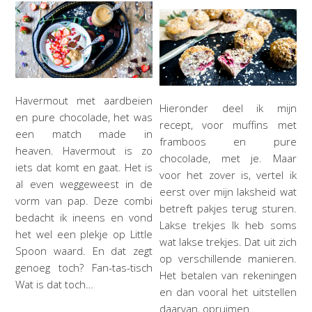
Havermout met aardbeien
Hieronder deel ik mijn
en pure chocolade, het was
recept, voor muffins met
een match made in
framboos en pure
heaven. Havermout is zo
chocolade, met je. Maar
iets dat komt en gaat. Het is
voor het zover is, vertel ik
al even weggeweest in de
eerst over mijn laksheid wat
vorm van pap. Deze combi
betreft pakjes terug sturen.
bedacht ik ineens en vond
Lakse trekjes Ik heb soms
het wel een plekje op Little
wat lakse trekjes. Dat uit zich
Spoon waard. En dat zegt
op verschillende manieren.
genoeg toch? Fan-tas-tisch
Het betalen van rekeningen
Wat is dat toch…
en dan vooral het uitstellen
daarvan, opruimen…