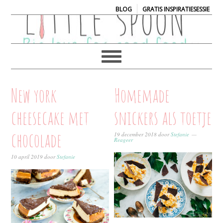
|
BLOG
GRATIS INSPIRATIESESSIE
New york
Homemade
cheesecake met
snickers als toetje
chocolade
19 december 2018
door
Stefanie
Reageer
10 april 2019
door
Stefanie