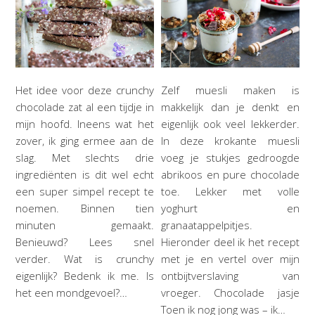
Het idee voor deze crunchy
Zelf muesli maken is
chocolade zat al een tijdje in
makkelijk dan je denkt en
mijn hoofd. Ineens wat het
eigenlijk ook veel lekkerder.
zover, ik ging ermee aan de
In deze krokante muesli
slag. Met slechts drie
voeg je stukjes gedroogde
ingrediënten is dit wel echt
abrikoos en pure chocolade
een super simpel recept te
toe. Lekker met volle
noemen. Binnen tien
yoghurt en
minuten gemaakt.
granaatappelpitjes.
Benieuwd? Lees snel
Hieronder deel ik het recept
verder. Wat is crunchy
met je en vertel over mijn
eigenlijk? Bedenk ik me. Is
ontbijtverslaving van
het een mondgevoel?…
vroeger. Chocolade jasje
Toen ik nog jong was – ik…