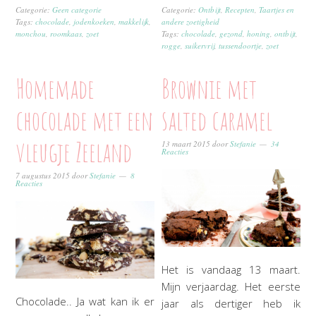
Categorie:
Geen categorie
Categorie:
Ontbijt
,
Recepten
,
Taartjes en
Tags:
chocolade
,
jodenkoeken
,
makkelijk
,
andere zoetigheid
monchou
,
roomkaas
,
zoet
Tags:
chocolade
,
gezond
,
honing
,
ontbijt
,
rogge
,
suikervrij
,
tussendoortje
,
zoet
Homemade
Brownie met
chocolade met een
salted caramel
vleugje Zeeland
13 maart 2015
door
Stefanie
34
Reacties
7 augustus 2015
door
Stefanie
8
Reacties
Het is vandaag 13 maart.
Mijn verjaardag. Het eerste
Chocolade.. Ja wat kan ik er
jaar als dertiger heb ik