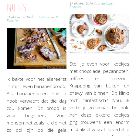
noten
29 oktober 2016
door
Stefanie
Reageer
31 oktober 2016
door
Stefanie
9
Reacties
Stel je even voor, koekjes
met chocolade, pecannoten,
toffees en zeezout.
Ik bakte voor het allereerst
Knapperig van buiten en
in mijn leven bananenbrood.
chewy van binnen. Dit klinkt
Als bananenhater, had ik
toch fantastisch? Nou, ik
nooit verwacht dat die dag
vertel je, zo smaakt het ook.
zou komen. Dit brood is
Aan deze lekkere koekjes
voor beginners. Voor
ging trouwens een enorm
mensen net zoals ik, die niet
misbaksel vooraf. Ik vertel je
zo dol zijn op die gele