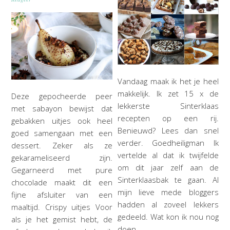
Vandaag maak ik het je heel
makkelijk. Ik zet 15 x de
Deze gepocheerde peer
lekkerste Sinterklaas
met sabayon bewijst dat
recepten op een rij.
gebakken uitjes ook heel
Benieuwd? Lees dan snel
goed samengaan met een
verder. Goedheiligman Ik
dessert. Zeker als ze
vertelde al dat ik twijfelde
gekarameliseerd zijn.
om dit jaar zelf aan de
Gegarneerd met pure
Sinterklaasbak te gaan. Al
chocolade maakt dit een
mijn lieve mede bloggers
fijne afsluiter van een
hadden al zoveel lekkers
maaltijd. Crispy uitjes Voor
gedeeld. Wat kon ik nou nog
als je het gemist hebt, de
doen…