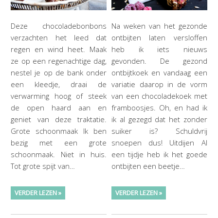
Deze chocoladebonbons
Na weken van het gezonde
verzachten het leed dat
ontbijten laten versloffen
regen en wind heet. Maak
heb ik iets nieuws
ze op een regenachtige dag,
gevonden. De gezond
nestel je op de bank onder
ontbijtkoek en vandaag een
een kleedje, draai de
variatie daarop in de vorm
verwarming hoog of steek
van een chocoladekoek met
de open haard aan en
framboosjes. Oh, en had ik
geniet van deze traktatie.
ik al gezegd dat het zonder
Grote schoonmaak Ik ben
suiker is? Schuldvrij
bezig met een grote
snoepen dus! Uitdijen Al
schoonmaak. Niet in huis.
een tijdje heb ik het goede
Tot grote spijt van…
ontbijten een beetje…
VERDER LEZEN »
VERDER LEZEN »