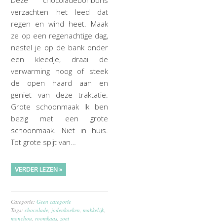
Deze chocoladebonbons
verzachten het leed dat
regen en wind heet. Maak
ze op een regenachtige dag,
nestel je op de bank onder
een kleedje, draai de
verwarming hoog of steek
de open haard aan en
geniet van deze traktatie.
Grote schoonmaak Ik ben
bezig met een grote
schoonmaak. Niet in huis.
Tot grote spijt van…
VERDER LEZEN »
Categorie:
Geen categorie
Tags:
chocolade
,
jodenkoeken
,
makkelijk
,
monchou
,
roomkaas
,
zoet