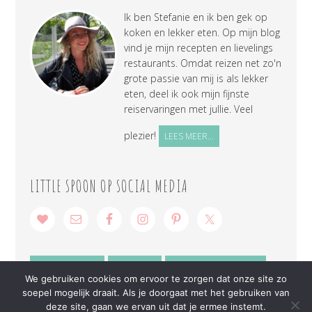
Ik ben Stefanie en ik ben gek op
koken en lekker eten. Op mijn blog
vind je mijn recepten en lievelings
restaurants. Omdat reizen net zo'n
grote passie van mij is als lekker
eten, deel ik ook mijn fijnste
reiservaringen met jullie. Veel
plezier!
LEES MEER...
LITTLE SPOON OP SOCIAL MEDIA
SAMENWERKEN
CONTACT
PRIVACY VERKLARING
We gebruiken cookies om ervoor te zorgen dat onze site zo
soepel mogelijk draait. Als je doorgaat met het gebruiken van
deze site, gaan we ervan uit dat je ermee instemt.