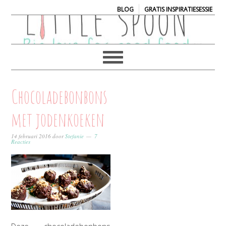
|
BLOG
GRATIS INSPIRATIESESSIE
Chocoladebonbons
met jodenkoeken
14 februari 2016
door
Stefanie
7
Reacties