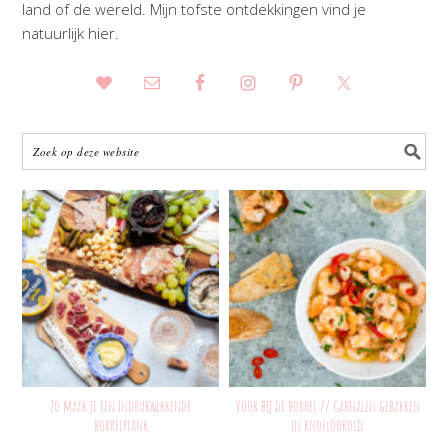
land of de wereld. Mijn tofste ontdekkingen vind je
natuurlijk hier.
Zo maak je een indrukwekkende
Voor bij de borrel // Garnalen gebakken
borrelplank
in knoflookolie