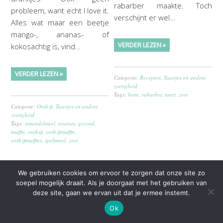
rabarber maakte. Toch
probleem, want echt I love it.
verschijnt er wel…
Alles wat maar een beetje
mango-, ananas- of
VERDER LEZEN »
kokosachtig is, vind…
VERDER LEZEN »
Categorie:
Recepten
,
Taartjes en andere
zoetigheid
Tags:
lente
,
rabarber
,
taart
,
zoet
Categorie:
Ontbijt
,
Taartjes en andere
zoetigheid
Tags:
amandelmeel
,
ananas
,
gezond
,
muffin
,
ontbijt
,
ontbijtmuffin
,
ontbijtmuffins
,
speltmeel
,
zoet
Karameltaartjes
Brownie met
We gebruiken cookies om ervoor te zorgen dat onze site zo
soepel mogelijk draait. Als je doorgaat met het gebruiken van
salted caramel
24 maart 2015
door
Stefanie
6
deze site, gaan we ervan uit dat je ermee instemt.
Reacties
Ok
13 maart 2015
door
Stefanie
34
Reacties