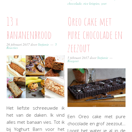
chocolade
,
rice krispies
,
zoet
13 x
Oreo cake met
bananenbrood
pure chocolade en
zeezout
26 februari 2017
door
Stefanie
5
Reacties
5 februari 2017
door
Stefanie
Reageer
Het liefste schreeuwde ik
het van de daken. Ik vind
Een Oreo cake met pure
alles met banaan vies. Tot ik
chocolade en grof zeezout…
bij Yoghurt Barn voor het
Loopt het water je al in de