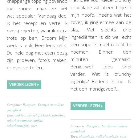
knapperige topping bovenop
chocolade zat al een tijdje in
met kaneel maakt ze niet
mijn hoofd. Ineens wat het
wat specialer. Vandaag deel
zover, ik ging ermee aan de
ik het recept en vertel ik
slag. Met slechts drie
over projecten, waar ik extra
ingrediënten is dit wel echt
trots op ben. Droom Mijn
een super simpel recept te
werk is leuk. Heel leuk zelfs.
noemen. Binnen tien
De hele dag met eten bezig
minuten gemaakt.
zijn, proeven, foto’s maken,
Benieuwd? Lees snel
er over vertellen…
verder. Wat is crunchy
eigenlijk? Bedenk ik me. Is
VERDER LEZEN »
het een mondgevoel?…
Categorie:
Recepten
,
Taartjes en andere
VERDER LEZEN »
zoetigheid
Tags:
bakken
,
kaneel
,
picknick
,
rabarber
,
rabarber crumble muffins
,
rabarbermuffins
,
zoet
Categorie:
Recepten
,
Taartjes en andere
zoetigheid
Tags:
chocolade
,
melk chocolade
,
pure