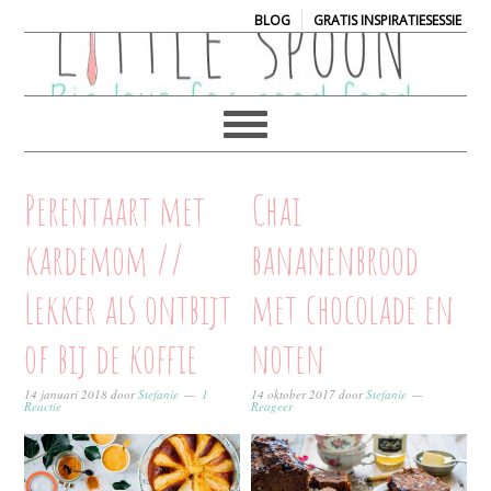
|
BLOG
GRATIS INSPIRATIESESSIE
Perentaart met
Chai
kardemom //
bananenbrood
Lekker als ontbijt
met chocolade en
of bij de koffie
noten
14 januari 2018
door
Stefanie
1
14 oktober 2017
door
Stefanie
Reactie
Reageer