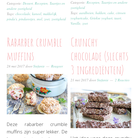
Categorie:
Recepten
,
Taartjes en andere
Categorie:
Dessert
,
Recepten
,
Taartjes en
zoetigheid
andere zoetigheid
Tags:
aardbeien
,
bakken
,
cake
,
citroen
Tags:
chocolade
,
kaneel
,
makkelijk
,
yoghurtcake
,
Griekse yoghurt
,
taart
,
pinda's
,
pindarotjes
,
snel
,
zoet
,
zoetigheid
Vanille
,
zoet
Rabarber crumble
Crunchy
muffins
chocolade (slechts
3 ingrediënten)
28 mei 2017
door
Stefanie
Reageer
21 mei 2017
door
Stefanie
2 Reacties
Deze rabarber crumble
muffins zijn super lekker. De
Het idee voor deze crunchy