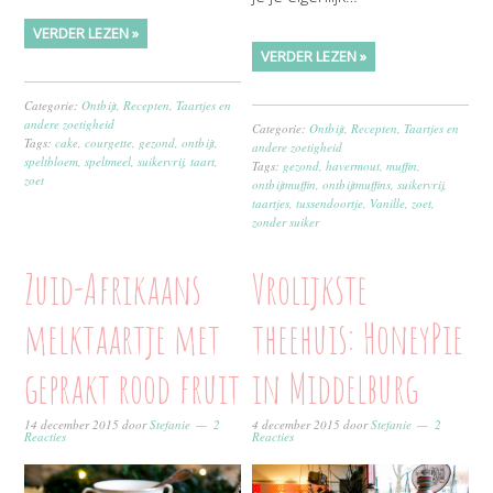
VERDER LEZEN »
VERDER LEZEN »
Categorie:
Ontbijt
,
Recepten
,
Taartjes en
andere zoetigheid
Categorie:
Ontbijt
,
Recepten
,
Taartjes en
Tags:
cake
,
courgette
,
gezond
,
ontbijt
,
andere zoetigheid
speltbloem
,
speltmeel
,
suikervrij
,
taart
,
Tags:
gezond
,
havermout
,
muffin
,
zoet
ontbijtmuffin
,
ontbijtmuffins
,
suikervrij
,
taartjes
,
tussendoortje
,
Vanille
,
zoet
,
zonder suiker
Zuid-Afrikaans
Vrolijkste
melktaartje met
theehuis: HoneyPie
geprakt rood fruit
in Middelburg
14 december 2015
door
Stefanie
2
4 december 2015
door
Stefanie
2
Reacties
Reacties