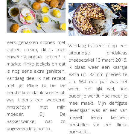
Vers gebakken scones met
Vandaag trakteer ik op een
clotted cream, dit is toch
uitbundige pindakaas
onweerstaanbaar lekker? Ik
cheesecake! 13 maart 2016.
maakte flinke joekels en dat
Ik blaas weer een kaarsje
is nog eens extra genieten.
extra uit. 32 om precies te
Vandaag deel ik het recept
zijn. Wat een jaar was het
met je! Place to be De
weer. Het lijkt wel, hoe
eerste keer dat ik scones at,
ouder je wordt, hoe meer je
was tijdens een weekend
mee maakt. Mijn dertigste
Amsterdam met mijn
levensjaar was er één van
moeder. Bij De
mezelf leren kennen,
Bakkerswinkel, wat zo
herstellen van een flinke
ongeveer de place to…
burn-out,…