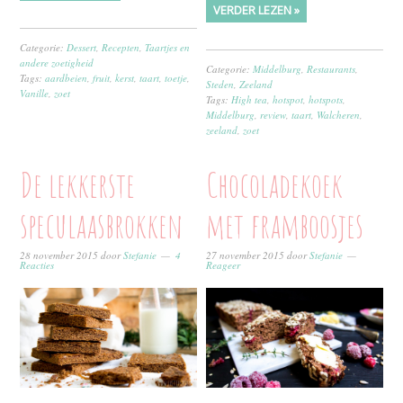
VERDER LEZEN »
Categorie:
Dessert
,
Recepten
,
Taartjes en
andere zoetigheid
Categorie:
Middelburg
,
Restaurants
,
Tags:
aardbeien
,
fruit
,
kerst
,
taart
,
toetje
,
Steden
,
Zeeland
Vanille
,
zoet
Tags:
High tea
,
hotspot
,
hotspots
,
Middelburg
,
review
,
taart
,
Walcheren
,
zeeland
,
zoet
De lekkerste
Chocoladekoek
speculaasbrokken
met framboosjes
28 november 2015
door
Stefanie
4
27 november 2015
door
Stefanie
Reacties
Reageer