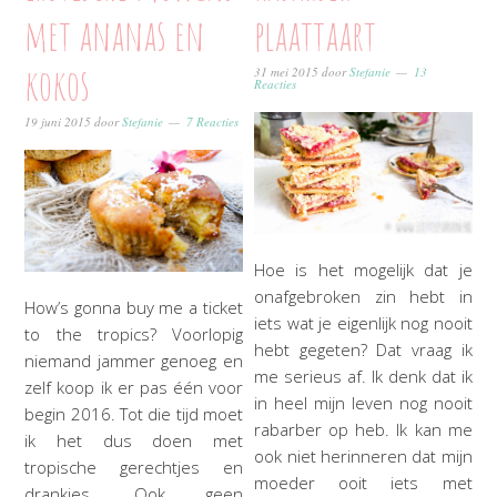
met ananas en
plaattaart
kokos
31 mei 2015
door
Stefanie
13
Reacties
19 juni 2015
door
Stefanie
7 Reacties
Hoe is het mogelijk dat je
onafgebroken zin hebt in
How’s gonna buy me a ticket
iets wat je eigenlijk nog nooit
to the tropics? Voorlopig
hebt gegeten? Dat vraag ik
niemand jammer genoeg en
me serieus af. Ik denk dat ik
zelf koop ik er pas één voor
in heel mijn leven nog nooit
begin 2016. Tot die tijd moet
rabarber op heb. Ik kan me
ik het dus doen met
ook niet herinneren dat mijn
tropische gerechtjes en
moeder ooit iets met
drankjes. Ook geen