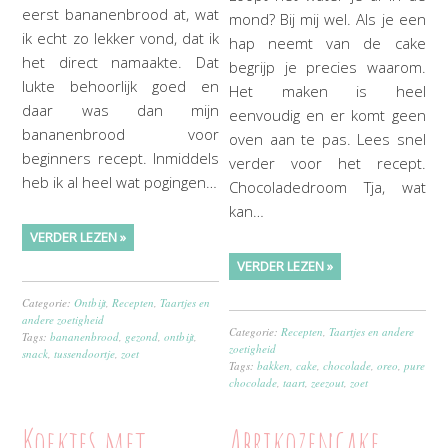
eerst bananenbrood at, wat
mond? Bij mij wel. Als je een
ik echt zo lekker vond, dat ik
hap neemt van de cake
het direct namaakte. Dat
begrijp je precies waarom.
lukte behoorlijk goed en
Het maken is heel
daar was dan mijn
eenvoudig en er komt geen
bananenbrood voor
oven aan te pas. Lees snel
beginners recept. Inmiddels
verder voor het recept.
heb ik al heel wat pogingen…
Chocoladedroom Tja, wat
kan…
VERDER LEZEN »
VERDER LEZEN »
Categorie:
Ontbijt
,
Recepten
,
Taartjes en
andere zoetigheid
Categorie:
Recepten
,
Taartjes en andere
Tags:
bananenbrood
,
gezond
,
ontbijt
,
zoetigheid
snack
,
tussendoortje
,
zoet
Tags:
bakken
,
cake
,
chocolade
,
oreo
,
pure
chocolade
,
taart
,
zeezout
,
zoet
Koekjes met
Abrikozencake