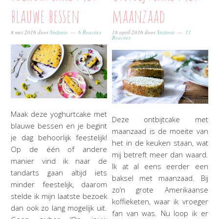
blauwe bessen
maanzaad
8 mei 2016
door
Stefanie
6 Reacties
18 april 2016
door
Stefanie
11
Reacties
Maak deze yoghurtcake met
Deze ontbijtcake met
blauwe bessen en je begint
maanzaad is de moeite van
je dag behoorlijk feestelijk!
het in de keuken staan, wat
Op de één of andere
mij betreft meer dan waard.
manier vind ik naar de
Ik at al eens eerder een
tandarts gaan altijd iets
baksel met maanzaad. Bij
minder feestelijk, daarom
zo’n grote Amerikaanse
stelde ik mijn laatste bezoek
koffieketen, waar ik vroeger
dan ook zo lang mogelijk uit.
fan van was. Nu loop ik er