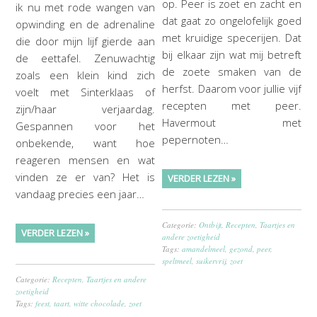
op. Peer is zoet en zacht en
ik nu met rode wangen van
dat gaat zo ongelofelijk goed
opwinding en de adrenaline
met kruidige specerijen. Dat
die door mijn lijf gierde aan
bij elkaar zijn wat mij betreft
de eettafel. Zenuwachtig
de zoete smaken van de
zoals een klein kind zich
herfst. Daarom voor jullie vijf
voelt met Sinterklaas of
recepten met peer.
zijn/haar verjaardag.
Havermout met
Gespannen voor het
pepernoten…
onbekende, want hoe
reageren mensen en wat
vinden ze er van? Het is
VERDER LEZEN »
vandaag precies een jaar…
Categorie:
Ontbijt
,
Recepten
,
Taartjes en
VERDER LEZEN »
andere zoetigheid
Tags:
amandelmeel
,
gezond
,
peer
,
speltmeel
,
suikervrij
,
zoet
Categorie:
Recepten
,
Taartjes en andere
zoetigheid
Tags:
feest
,
taart
,
witte chocolade
,
zoet