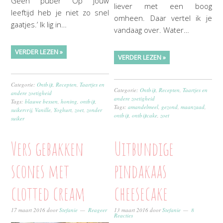
Geen puber ‘Op jouw
liever met een boog
leeftijd heb je niet zo snel
omheen. Daar vertel ik je
gaatjes.’ Ik lig in…
vandaag over. Water…
VERDER LEZEN »
VERDER LEZEN »
Categorie:
Ontbijt
,
Recepten
,
Taartjes en
Categorie:
Ontbijt
,
Recepten
,
Taartjes en
andere zoetigheid
andere zoetigheid
Tags:
blauwe bessen
,
honing
,
ontbijt
,
Tags:
amandelmeel
,
gezond
,
maanzaad
,
suikervrij
,
Vanille
,
Yoghurt
,
zoet
,
zonder
ontbijt
,
ontbijtcake
,
zoet
suiker
Vers gebakken
Uitbundige
scones met
pindakaas
clotted cream
cheesecake
17 maart 2016
door
Stefanie
Reageer
13 maart 2016
door
Stefanie
8
Reacties