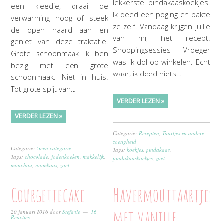
lekkerste pindakaaskoekjes.
een kleedje, draai de
Ik deed een poging en bakte
verwarming hoog of steek
ze zelf. Vandaag krijgen jullie
de open haard aan en
van mij het recept.
geniet van deze traktatie.
Shoppingsessies Vroeger
Grote schoonmaak Ik ben
was ik dol op winkelen. Echt
bezig met een grote
waar, ik deed niets…
schoonmaak. Niet in huis.
Tot grote spijt van…
VERDER LEZEN »
VERDER LEZEN »
Categorie:
Recepten
,
Taartjes en andere
zoetigheid
Categorie:
Geen categorie
Tags:
koekjes
,
pindakaas
,
Tags:
chocolade
,
jodenkoeken
,
makkelijk
,
pindakaaskoekjes
,
zoet
monchou
,
roomkaas
,
zoet
Courgettecake
Havermouttaartjes
met vanille
20 januari 2016
door
Stefanie
16
Reacties