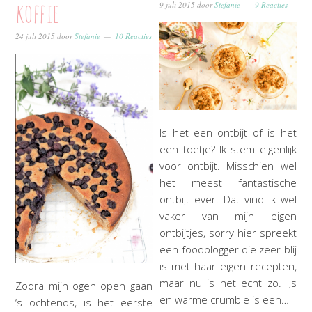
koffie
9 juli 2015
door
Stefanie
9 Reacties
24 juli 2015
door
Stefanie
10 Reacties
Is het een ontbijt of is het
een toetje? Ik stem eigenlijk
voor ontbijt. Misschien wel
het meest fantastische
ontbijt ever. Dat vind ik wel
vaker van mijn eigen
ontbijtjes, sorry hier spreekt
een foodblogger die zeer blij
is met haar eigen recepten,
maar nu is het echt zo. IJs
Zodra mijn ogen open gaan
en warme crumble is een…
‘s ochtends, is het eerste