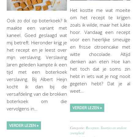
Het kostte me wat moeite
om het recept te krijgen
Ook zo dol op boterkoek? Ik
zoals ik wilde, maar het lukte
maakte een variant met
hoor. Vandaag een recept
kaneel. Goed geslaagd wat
voor een heerlijke smeuïge
mij betreft. Hieronder krijg je
en frisse citroencake met
het recept en je leest over
witte chocolade. Altijd
mijn verslaving. Verslaving
denken aan eten Hoe kan
Jaren geleden kampte ik een
het toch dat je soms zin
tijd met een boterkoek
hebt in iets wat je nog nooit
verslaving. Bij Albert Heijn
gegeten hebt? Dat je al
kocht ik dan bij de
weet…
versafdeling van die brokken
boterkoek om die
VERDER LEZEN »
vervolgens in…
VERDER LEZEN »
Categorie:
Recepten
,
Taartjes en andere
zoetigheid