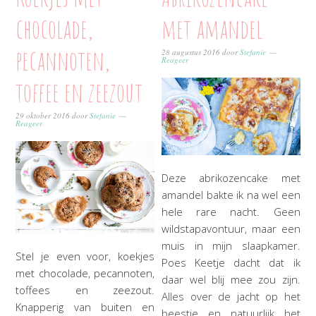
chocolade,
met amandel
pecannoten,
28 augustus 2016
door
Stefanie
Reageer
toffee en zeezout
29 oktober 2016
door
Stefanie
Reageer
Deze abrikozencake met
amandel bakte ik na wel een
hele rare nacht. Geen
wildstapavontuur, maar een
muis in mijn slaapkamer.
Stel je even voor, koekjes
Poes Keetje dacht dat ik
met chocolade, pecannoten,
daar wel blij mee zou zijn.
toffees en zeezout.
Alles over de jacht op het
Knapperig van buiten en
beestje en natuurlijk het