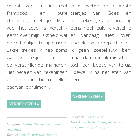
recept, voor muffins met
zeker weten de lekkerste
framboos en pure
taartjes van Goes en
chocolade, met je. Maar
omstreken. Je zit er ook nog
voor het zover is, vertel ik
eens heel leuk. Ik vertel je
eerst over mijn laksheid wat
er vandaag alles over.
betreft pakjes terug sturen.
Zoetekauw Ik roep altijd dat
Lakse trekjes Ik heb soms
ik geen zoetekauw ben,
wat lakse trekjes. Dat uit zich
maar daar kom ik misschien
op verschillende manieren.
toch een beetje van terug.
Het betalen van rekeningen
Hoewel ik na het eten van
en dan vooral het uitstellen
een…
daarvan, opruimen…
VERDER LEZEN »
VERDER LEZEN »
Categorie:
Goes
,
Goes
Tags:
Goes
,
hotspot
,
hotspots
,
review
,
Categorie:
Ontbijt
,
Taartjes en andere
taart
,
uit eten
,
zeeland
,
zoet
zoetigheid
Tags:
chocolade
,
framboos
,
honing
,