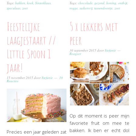
Tags:
bakken
,
koek
,
Sinterklaas
,
Tags:
chocolade
,
gezond
,
honing
,
ontbijt
,
speculaas
,
zoet
rogge
,
suikervrij
,
tussendoortje
,
zoet
Feestelijke
5 x lekkers met
laagjestaart //
peer
Little Spoon 1
30 september 2015
door
Stefanie
Reageer
jaar!
15 november 2015
door
Stefanie
10
Reacties
Op dit moment is peer mijn
favoriete fruit om mee te
bakken. Ik ben er echt dol
Precies een jaar geleden zat