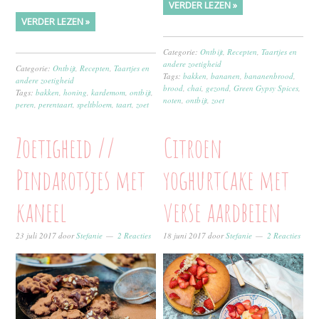
VERDER LEZEN »
VERDER LEZEN »
Categorie:
Ontbijt
,
Recepten
,
Taartjes en
andere zoetigheid
Categorie:
Ontbijt
,
Recepten
,
Taartjes en
Tags:
bakken
,
bananen
,
bananenbrood
,
andere zoetigheid
brood
,
chai
,
gezond
,
Green Gypsy Spices
,
Tags:
bakken
,
honing
,
kardemom
,
ontbijt
,
noten
,
ontbijt
,
zoet
peren
,
perentaart
,
speltbloem
,
taart
,
zoet
Zoetigheid //
Citroen
Pindarotsjes met
yoghurtcake met
kaneel
verse aardbeien
23 juli 2017
door
Stefanie
2 Reacties
18 juni 2017
door
Stefanie
2 Reacties