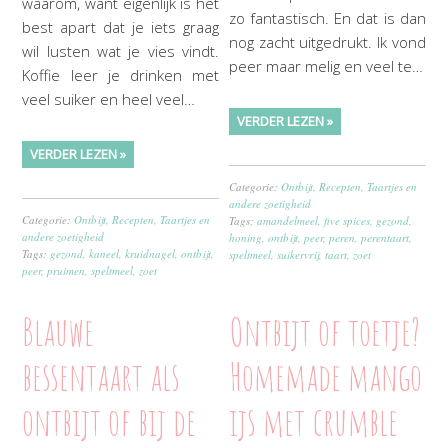
waarom, want eigenlijk is het
zo fantastisch. En dat is dan
best apart dat je iets graag
nog zacht uitgedrukt. Ik vond
wil lusten wat je vies vindt.
peer maar melig en veel te…
Koffie leer je drinken met
veel suiker en heel veel…
VERDER LEZEN »
VERDER LEZEN »
Categorie:
Ontbijt
,
Recepten
,
Taartjes en
andere zoetigheid
Categorie:
Ontbijt
,
Recepten
,
Taartjes en
Tags:
amandelmeel
,
five spices
,
gezond
,
andere zoetigheid
honing
,
ontbijt
,
peer
,
peren
,
perentaart
,
Tags:
gezond
,
kaneel
,
kruidnagel
,
ontbijt
,
speltmeel
,
suikervrij
,
taart
,
zoet
peer
,
pruimen
,
speltmeel
,
zoet
Blauwe
Ontbijt of toetje?
bessentaart als
Homemade mango
ontbijt of bij de
ijs met crumble