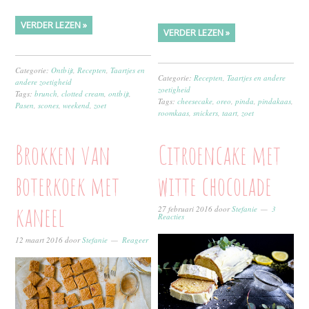
VERDER LEZEN »
VERDER LEZEN »
Categorie:
Ontbijt
,
Recepten
,
Taartjes en
Categorie:
Recepten
,
Taartjes en andere
andere zoetigheid
zoetigheid
Tags:
brunch
,
clotted cream
,
ontbijt
,
Tags:
cheesecake
,
oreo
,
pinda
,
pindakaas
,
Pasen
,
scones
,
weekend
,
zoet
roomkaas
,
snickers
,
taart
,
zoet
Brokken van
Citroencake met
boterkoek met
witte chocolade
kaneel
27 februari 2016
door
Stefanie
3
Reacties
12 maart 2016
door
Stefanie
Reageer