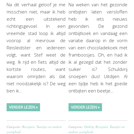
Na dit verhaal geloof je me
Na weken van het gezonde
misschien niet, maar ik heb
ontbijten laten versloffen
echt een uitstekend
heb ik iets nieuws
richtingsgevoel. In een
gevonden. De gezond
vreemde stad loop ik altijd
ontbijtkoek en vandaag een
voorop al mevrouw de
variatie daarop in de vorm
Reisleidster en iedereen
van een chocoladekoek met
volgt, want Stef weet de
framboosjes. Oh, en had ik
weg. Ik rijd en fiets altijd de
ik al gezegd dat het zonder
kortste routes, want
suiker is? Schuldvrij
waarom omrijden als dat
snoepen dus! Uitdijen Al
niet noodzakelijk is? De weg
een tijdje heb ik het goede
ben ik…
ontbijten een beetje…
VERDER LEZEN »
VERDER LEZEN »
Categorie:
Recepten
,
Taartjes en andere
Categorie:
Ontbijt
,
Recepten
,
Taartjes en
zoetigheid
andere zoetigheid