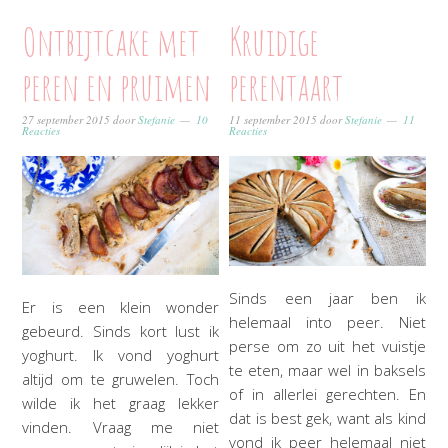
Ontbijtcake met
Kruidige
peren en pruimen
perentaart
27 september 2015
door
Stefanie
10
11 september 2015
door
Stefanie
11
Reacties
Reacties
Sinds een jaar ben ik
Er is een klein wonder
helemaal into peer. Niet
gebeurd. Sinds kort lust ik
perse om zo uit het vuistje
yoghurt. Ik vond yoghurt
te eten, maar wel in baksels
altijd om te gruwelen. Toch
of in allerlei gerechten. En
wilde ik het graag lekker
dat is best gek, want als kind
vinden. Vraag me niet
vond ik peer helemaal niet