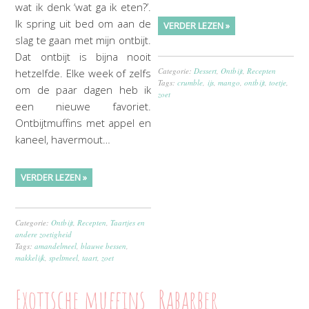
wat ik denk ‘wat ga ik eten?’.
Ik spring uit bed om aan de
VERDER LEZEN »
slag te gaan met mijn ontbijt.
Dat ontbijt is bijna nooit
Categorie:
Dessert
,
Ontbijt
,
Recepten
hetzelfde. Elke week of zelfs
Tags:
crumble
,
ijs
,
mango
,
ontbijt
,
toetje
,
om de paar dagen heb ik
zoet
een nieuwe favoriet.
Ontbijtmuffins met appel en
kaneel, havermout…
VERDER LEZEN »
Categorie:
Ontbijt
,
Recepten
,
Taartjes en
andere zoetigheid
Tags:
amandelmeel
,
blauwe bessen
,
makkelijk
,
speltmeel
,
taart
,
zoet
Exotische muffins
Rabarber