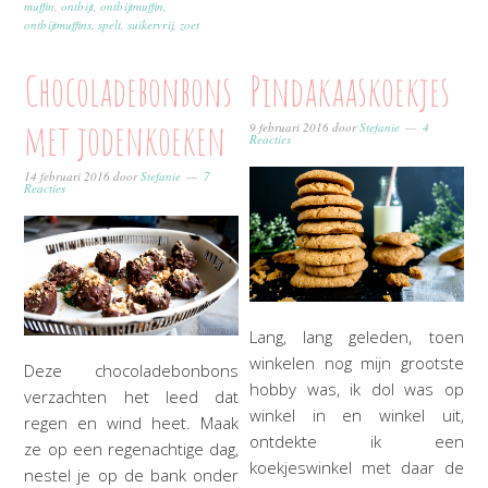
muffin
,
ontbijt
,
ontbijtmuffin
,
ontbijtmuffins
,
spelt
,
suikervrij
,
zoet
Chocoladebonbons
Pindakaaskoekjes
met jodenkoeken
9 februari 2016
door
Stefanie
4
Reacties
14 februari 2016
door
Stefanie
7
Reacties
Lang, lang geleden, toen
winkelen nog mijn grootste
Deze chocoladebonbons
hobby was, ik dol was op
verzachten het leed dat
winkel in en winkel uit,
regen en wind heet. Maak
ontdekte ik een
ze op een regenachtige dag,
koekjeswinkel met daar de
nestel je op de bank onder