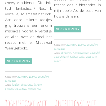
chewy van binnen. Dit klinkt
recept lees je hieronder. In
toch fantastisch? Nou, ik
mijn uppie Als de baas van
vertel je, zo smaakt het ook.
huis is dansen…
Aan deze lekkere koekjes
ging trouwens een enorm
VERDER LEZEN »
misbaksel vooraf. Ik vertel je
er alles over en deel het
recept met je. Misbaksel
Categorie:
Recepten
,
Taartjes en andere
Waar gekookt…
zoetigheid
Tags:
abrikozen
,
Abrikozencake
,
amandel
,
amandelmeel
,
bakken
,
cake
,
taart
,
zoet
,
VERDER LEZEN »
zomer
Categorie:
Recepten
,
Taartjes en andere
zoetigheid
Tags:
bakken
,
chocolade
,
koekjes
,
pecannoten
,
toffees
,
zeezout
,
zoet
Yoghurtcake met
Ontbijtcake met