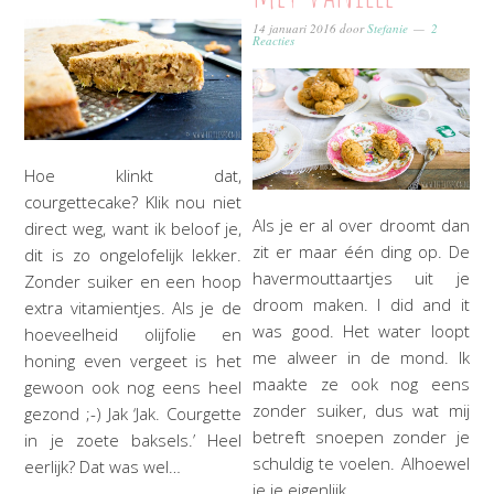
14 januari 2016
door
Stefanie
2
Reacties
Hoe klinkt dat,
courgettecake? Klik nou niet
Als je er al over droomt dan
direct weg, want ik beloof je,
zit er maar één ding op. De
dit is zo ongelofelijk lekker.
havermouttaartjes uit je
Zonder suiker en een hoop
droom maken. I did and it
extra vitamientjes. Als je de
was good. Het water loopt
hoeveelheid olijfolie en
me alweer in de mond. Ik
honing even vergeet is het
maakte ze ook nog eens
gewoon ook nog eens heel
zonder suiker, dus wat mij
gezond ;-) Jak ‘Jak. Courgette
betreft snoepen zonder je
in je zoete baksels.’ Heel
schuldig te voelen. Alhoewel
eerlijk? Dat was wel…
je je eigenlijk…