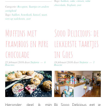
Tags:
bakken
,
cake
,
citroen
,
witte
chocolade
,
Yoghurt
,
zoet
Categorie:
Recepten
,
Taartjes en andere
zoetigheid
Tags:
bakken
,
boterkoek
,
kaneel
,
taart
,
vers op walcheren
,
zoet
Muffins met
Sooo Delicious: de
framboos en pure
lekkerste taartjes
chocolade
in Goes
21 februari 2016
door
Stefanie
8
18 februari 2016
door
Stefanie
1
Reacties
Reactie
Hieronder deel ik mijn
Bij Sooo Delicious eet je