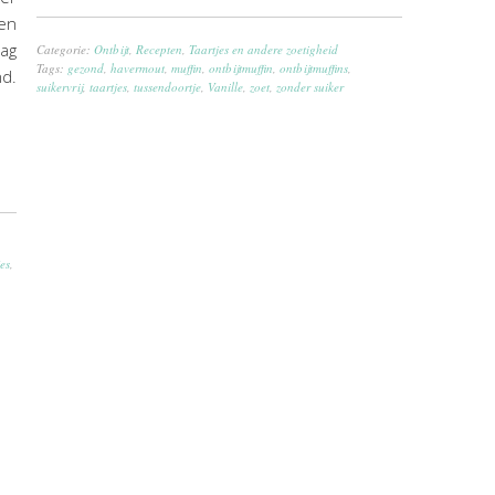
een
aag
Categorie:
Ontbijt
,
Recepten
,
Taartjes en andere zoetigheid
Tags:
gezond
,
havermout
,
muffin
,
ontbijtmuffin
,
ontbijtmuffins
,
nd.
suikervrij
,
taartjes
,
tussendoortje
,
Vanille
,
zoet
,
zonder suiker
jes
,