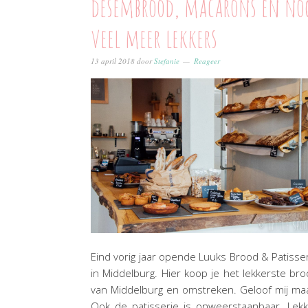
desembrood, macarons en no
veel meer lekkers
13 april 2018
door
Stefanie
Reageer
Eind vorig jaar opende Luuks Brood & Patisse
in Middelburg. Hier koop je het lekkerste br
van Middelburg en omstreken. Geloof mij ma
Ook de patisserie is onweerstaanbaar. Lek