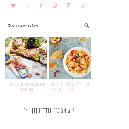
Zo maak je een indrukwekkende
Voor bij de borrel // Garnalen
borrelplank
gebakken in knoflookolie
LIKE JIJ LITTLE SPOON AL?