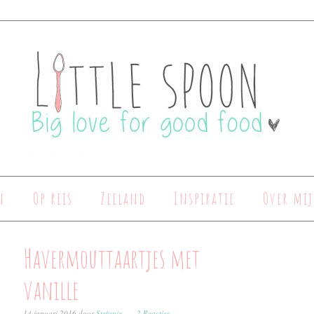
n
Op reis
Zeeland
Inspiratie
Over mij
Havermouttaartjes met
vanille
14 januari 2016
door
Stefanie
2 Reacties