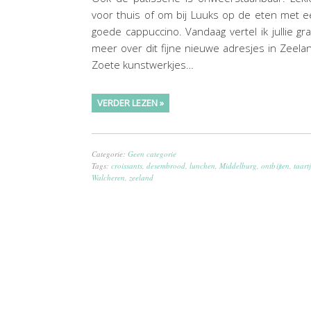
voor thuis of om bij Luuks op de eten met 
goede cappuccino. Vandaag vertel ik jullie gr
meer over dit fijne nieuwe adresjes in Zeela
Zoete kunstwerkjes…
VERDER LEZEN »
Categorie:
Geen categorie
Tags:
croissants
,
desembrood
,
lunchen
,
Middelburg
,
ontbijten
,
taart
Walcheren
,
zeeland