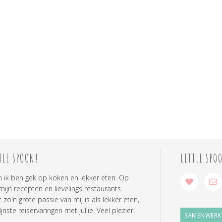
TLE SPOON!
LITTLE SPO
n ik ben gek op koken en lekker eten. Op
 mijn recepten en lievelings restaurants.
zo'n grote passie van mij is als lekker eten,
ijnste reiservaringen met jullie. Veel plezier!
SAMENWERK