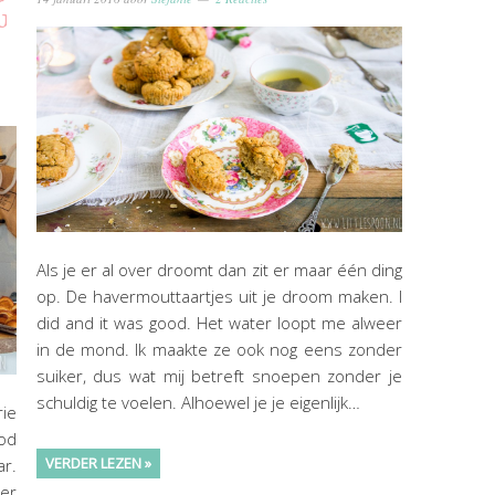
g
Als je er al over droomt dan zit er maar één ding
op. De havermouttaartjes uit je droom maken. I
did and it was good. Het water loopt me alweer
in de mond. Ik maakte ze ook nog eens zonder
suiker, dus wat mij betreft snoepen zonder je
schuldig te voelen. Alhoewel je je eigenlijk…
rie
ood
VERDER LEZEN »
ar.
ker