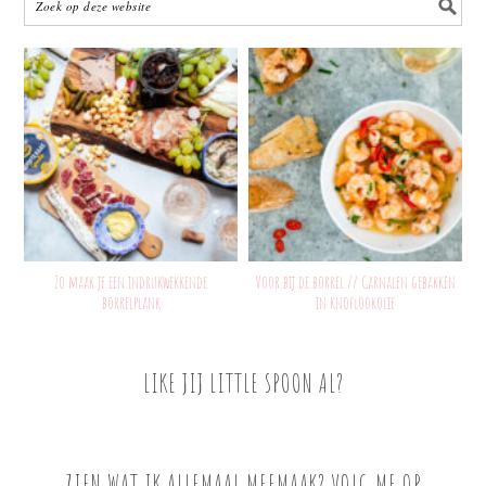
Zo maak je een indrukwekkende
Voor bij de borrel // Garnalen gebakken
borrelplank
in knoflookolie
LIKE JIJ LITTLE SPOON AL?
ZIEN WAT IK ALLEMAAL MEEMAAK? VOLG ME OP