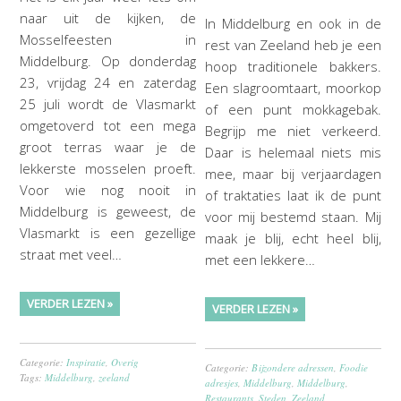
naar uit de kijken, de
In Middelburg en ook in de
Mosselfeesten in
rest van Zeeland heb je een
Middelburg. Op donderdag
hoop traditionele bakkers.
23, vrijdag 24 en zaterdag
Een slagroomtaart, moorkop
25 juli wordt de Vlasmarkt
of een punt mokkagebak.
omgetoverd tot een mega
Begrijp me niet verkeerd.
groot terras waar je de
Daar is helemaal niets mis
lekkerste mosselen proeft.
mee, maar bij verjaardagen
Voor wie nog nooit in
of traktaties laat ik de punt
Middelburg is geweest, de
voor mij bestemd staan. Mij
Vlasmarkt is een gezellige
maak je blij, echt heel blij,
straat met veel…
met een lekkere…
VERDER LEZEN »
VERDER LEZEN »
Categorie:
Inspiratie
,
Overig
Categorie:
Bijzondere adressen
,
Foodie
Tags:
Middelburg
,
zeeland
adresjes
,
Middelburg
,
Middelburg
,
Restaurants
,
Steden
,
Zeeland