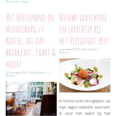
Walcheren
,
zeeland
Het Koffiepand in
Nieuwe gerechten
Middelburg //
en lunchtip bij
Koffie, all day
het Vliegendt Hert
breakfast, taart &
3 november 2017
door
Stefanie
Reageer
meer!
11 december 2017
door
Stefanie
2
Reacties
Ik moest even terugkijken op
mijn eigen website wanneer
ik voor het laatst bij het