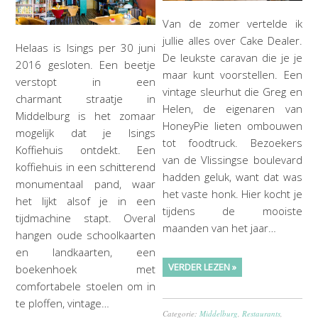
Van de zomer vertelde ik
jullie alles over Cake Dealer.
Helaas is Isings per 30 juni
De leukste caravan die je je
2016 gesloten. Een beetje
maar kunt voorstellen. Een
verstopt in een
vintage sleurhut die Greg en
charmant straatje in
Helen, de eigenaren van
Middelburg is het zomaar
HoneyPie lieten ombouwen
mogelijk dat je Isings
tot foodtruck. Bezoekers
Koffiehuis ontdekt. Een
van de Vlissingse boulevard
koffiehuis in een schitterend
hadden geluk, want dat was
monumentaal pand, waar
het vaste honk. Hier kocht je
het lijkt alsof je in een
tijdens de mooiste
tijdmachine stapt. Overal
maanden van het jaar…
hangen oude schoolkaarten
en landkaarten, een
VERDER LEZEN »
boekenhoek met
comfortabele stoelen om in
te ploffen, vintage…
Categorie:
Middelburg
,
Restaurants
,