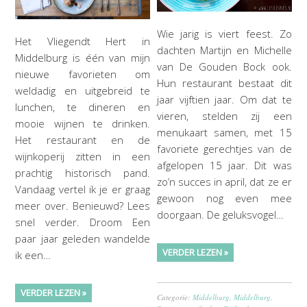
Wie jarig is viert feest. Zo
Het Vliegendt Hert in
dachten Martijn en Michelle
Middelburg is één van mijn
van De Gouden Bock ook.
nieuwe favorieten om
Hun restaurant bestaat dit
weldadig en uitgebreid te
jaar vijftien jaar. Om dat te
lunchen, te dineren en
vieren, stelden zij een
mooie wijnen te drinken.
menukaart samen, met 15
Het restaurant en de
favoriete gerechtjes van de
wijnkoperij zitten in een
afgelopen 15 jaar. Dit was
prachtig historisch pand.
zo’n succes in april, dat ze er
Vandaag vertel ik je er graag
gewoon nog even mee
meer over. Benieuwd? Lees
doorgaan. De geluksvogel…
snel verder. Droom Een
paar jaar geleden wandelde
VERDER LEZEN »
ik een…
VERDER LEZEN »
Categorie:
Middelburg
,
Middelburg
,