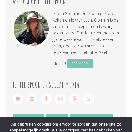
WELKOM OP LITTLE SPOON!
Ik ben Stefanie en ik ben gek op
koken en lekker eten. Op mijn blog
vind je mijn recepten en lievelings
restaurants. Omdat reizen net zo'n
grote passie van mij is als lekker
eten, deel ik ook mijn fijnste
reiservaringen met jullie. Veel
plezier!
LEES MEER...
LITTLE SPOON OP SOCIAL MEDIA
SAMENWERKEN
CONTACT
PRIVACY VERKLARING
We gebruiken cookies om ervoor te zorgen dat onze site zo
soepel mogelijk draait. Als je doorgaat met het gebruiken van