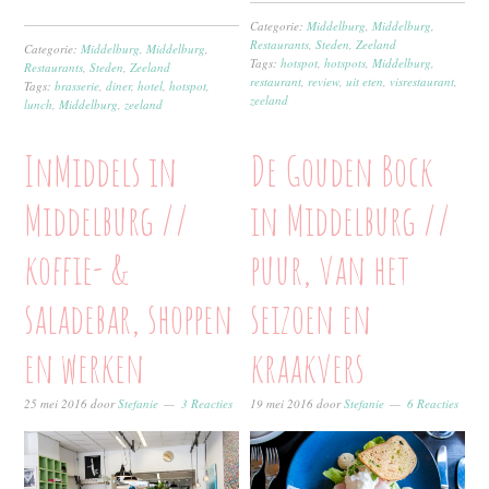
Categorie:
Middelburg
,
Middelburg
,
Restaurants
,
Steden
,
Zeeland
Categorie:
Middelburg
,
Middelburg
,
Tags:
hotspot
,
hotspots
,
Middelburg
,
Restaurants
,
Steden
,
Zeeland
restaurant
,
review
,
uit eten
,
visrestaurant
,
Tags:
brasserie
,
diner
,
hotel
,
hotspot
,
zeeland
lunch
,
Middelburg
,
zeeland
InMiddels in
De Gouden Bock
Middelburg //
in Middelburg //
koffie- &
puur, van het
saladebar, shoppen
seizoen en
en werken
kraakvers
25 mei 2016
door
Stefanie
3 Reacties
19 mei 2016
door
Stefanie
6 Reacties