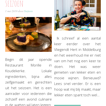
seizoen
1 mei 2019
door
Stefanie
Ik schreef al een aantal
keer eerder over het
Vliegendt Hert in Middelburg
en het weerhoud me er niet
Begin dit jaar opende
van om het nog een keer te
Restaurant Morille in
doen. Het was weer
Koudekerke. Lokale
genieten van lekker eten en
ingrediënten, bijna alles
mooie wijnen. Benieuwd?
zelfgemaakt en gerechten
Lees snel verder. Er is een
uit het seizoen. Het is een
hoop wat mij blij maakt, maar
aanrader voor iedereen die
lekker eten spant toch wel…
zichzelf een avond culinaire
in de watten wil laten leggen.