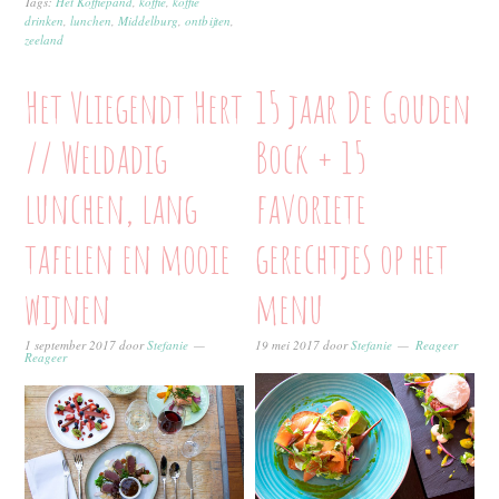
Tags:
Het Koffiepand
,
koffie
,
koffie
drinken
,
lunchen
,
Middelburg
,
ontbijten
,
zeeland
Het Vliegendt Hert
15 jaar De Gouden
// Weldadig
Bock + 15
lunchen, lang
favoriete
tafelen en mooie
gerechtjes op het
wijnen
menu
1 september 2017
door
Stefanie
19 mei 2017
door
Stefanie
Reageer
Reageer