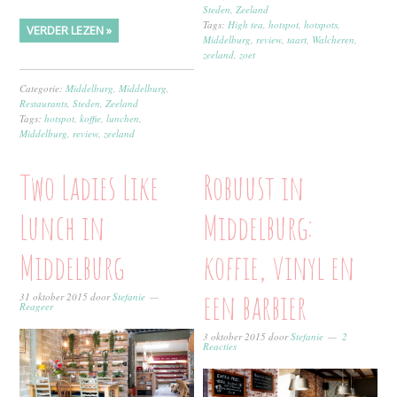
Steden
,
Zeeland
Tags:
High tea
,
hotspot
,
hotspots
,
VERDER LEZEN »
Middelburg
,
review
,
taart
,
Walcheren
,
zeeland
,
zoet
Categorie:
Middelburg
,
Middelburg
,
Restaurants
,
Steden
,
Zeeland
Tags:
hotspot
,
koffie
,
lunchen
,
Middelburg
,
review
,
zeeland
Two Ladies Like
Robuust in
Lunch in
Middelburg:
Middelburg
koffie, vinyl en
een barbier
31 oktober 2015
door
Stefanie
Reageer
3 oktober 2015
door
Stefanie
2
Reacties