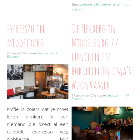
Tags:
hotspots
,
Middelburg
,
review
,
taart
,
zeeland
Expresszo in
De Herberg in
Middelburg
Middelburg //
lunchen en
20 maart 2015
door
Stefanie
3
Reacties
borrelen in oma’s
woonkamer
11 december 2014
door
Stefanie
10
Reacties
Koffie is zoiets dat je moet
leren drinken. Ik ken
niemand die direct al een
dubbele espresso weg
slobberde. Mijn