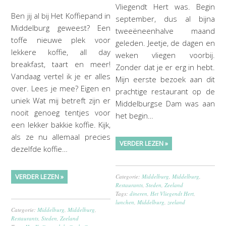
Vliegendt Hert was. Begin
Ben jij al bij Het Koffiepand in
september, dus al bijna
Middelburg geweest? Een
tweeëneenhalve maand
toffe nieuwe plek voor
geleden. Jeetje, de dagen en
lekkere koffie, all day
weken vliegen voorbij.
breakfast, taart en meer!
Zonder dat je er erg in hebt.
Vandaag vertel ik je er alles
Mijn eerste bezoek aan dit
over. Lees je mee? Eigen en
prachtige restaurant op de
uniek Wat mij betreft zijn er
Middelburgse Dam was aan
nooit genoeg tentjes voor
het begin…
een lekker bakkie koffie. Kijk,
als ze nu allemaal precies
VERDER LEZEN »
dezelfde koffie…
VERDER LEZEN »
Categorie:
Middelburg
,
Middelburg
,
Restaurants
,
Steden
,
Zeeland
Tags:
dineren
,
Het Vliegendt Hert
,
lunchen
,
Middelburg
,
zeeland
Categorie:
Middelburg
,
Middelburg
,
Restaurants
,
Steden
,
Zeeland