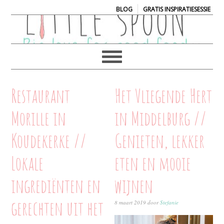
|
BLOG
GRATIS INSPIRATIESESSIE
Restaurant
Het Vliegende Hert
Morille in
in Middelburg //
Koudekerke //
Genieten, lekker
Lokale
eten en mooie
ingrediënten en
wijnen
gerechten uit het
8 maart 2019
door
Stefanie