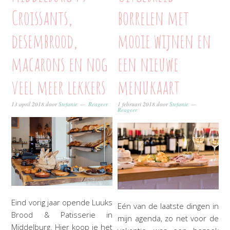
Croissants,
borrelen met
desembrood,
mooie wijnen en
macarons en nog
een nieuwe
veel meer lekkers
menukaart
13 april 2018
door
Stefanie
Reageer
1 februari 2018
door
Stefanie
Reageer
Eind vorig jaar opende Luuks
Eén van de laatste dingen in
Brood & Patisserie in
mijn agenda, zo net voor de
Middelburg. Hier koop je het