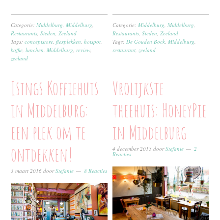
Categorie:
Middelburg
,
Middelburg
,
Categorie:
Middelburg
,
Middelburg
,
Restaurants
,
Steden
,
Zeeland
Restaurants
,
Steden
,
Zeeland
Tags:
conceptstore
,
flexplekken
,
hotspot
,
Tags:
De Gouden Bock
,
Middelburg
,
koffie
,
lunchen
,
Middelburg
,
review
,
restaurant
,
zeeland
zeeland
Isings Koffiehuis
Vrolijkste
in Middelburg:
theehuis: HoneyPie
een plek om te
in Middelburg
ontdekken!
4 december 2015
door
Stefanie
2
Reacties
3 maart 2016
door
Stefanie
8 Reacties