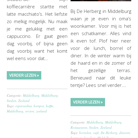
koffiecarrière startte met
Bij De Herberg in Middelburg
latte macchiato’s. Het liefste
waan je je even in oma’s
zo melkig mogelijk. Nu maak
woonkamer. Voor mij is het
je me gelukkig met een
een schatkamer. Alles vind
cappuccino. Er gaat geen
ik even tof. Plof hier neer
dag voorbij, of bijna geen
voor de lunch, borrel of
dag voorbij want het komt
diner. In de winter warm bij
wel eens voor dat…
de haard en in de zomer of
het gezellige terras.
VERDER LEZEN »
Benieuwd naar dit leuke
tentje? Lees snel verder….
Categorie:
Middelburg
,
Middelburg
,
Steden
,
Zeeland
VERDER LEZEN »
Tags:
espressobar
,
hotspot
,
koffie
,
Middelburg
,
review
,
zeeland
Categorie:
Middelburg
,
Middelburg
,
Restaurants
,
Steden
,
Zeeland
Tags:
borrelen
,
café
,
De Herberg
,
dineren
,
hotspots
,
lunchen
,
Middelburg
,