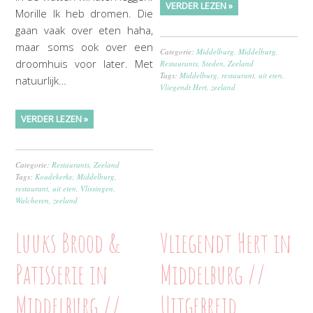
VERDER LEZEN »
Morille Ik heb dromen. Die
gaan vaak over eten haha,
maar soms ook over een
Categorie:
Middelburg
,
Middelburg
,
droomhuis voor later. Met
Restaurants
,
Steden
,
Zeeland
Tags:
Middelburg
,
restaurant
,
uit eten
,
natuurlijk…
Vliegendt Hert
,
zeeland
VERDER LEZEN »
Categorie:
Restaurants
,
Zeeland
Tags:
Koudekerke
,
Middelburg
,
restaurant
,
uit eten
,
Vlissingen
,
Walcheren
,
zeeland
Luuks Brood &
Vliegendt Hert in
Patisserie in
Middelburg //
Middelburg //
Uitgebreid