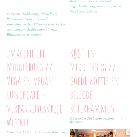
Restaurants
,
Steden
,
Zeeland
Tags:
Middelburg
,
restaurant
,
uit eten
,
Walcheren
,
zeeland
Categorie:
Middelburg
,
Middelburg
,
Restaurants
,
Steden
,
Zeeland
Tags:
dineren
,
Het Vliegendt Hert
,
Lekker
eten
,
lunchen
,
Middelburg
,
uit eten
,
Walcheren
,
wijn
,
zeeland
Imagine in
RØST in
Middelburg //
Middelburg //
Vega en vegan
goede koffie en
lunchcafé +
belegde
verpakkingsvrije
boterhammen
winkel
8 december 2016
door
Stefanie
5
Reacties
8 maart 2017
door
Stefanie
4 Reacties