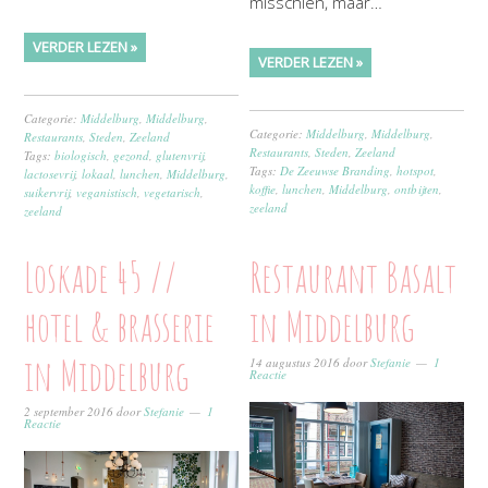
misschien, maar…
VERDER LEZEN »
VERDER LEZEN »
Categorie:
Middelburg
,
Middelburg
,
Categorie:
Middelburg
,
Middelburg
,
Restaurants
,
Steden
,
Zeeland
Restaurants
,
Steden
,
Zeeland
Tags:
biologisch
,
gezond
,
glutenvrij
,
Tags:
De Zeeuwse Branding
,
hotspot
,
lactosevrij
,
lokaal
,
lunchen
,
Middelburg
,
koffie
,
lunchen
,
Middelburg
,
ontbijten
,
suikervrij
,
veganistisch
,
vegetarisch
,
zeeland
zeeland
Loskade 45 //
Restaurant Basalt
hotel & brasserie
in Middelburg
in Middelburg
14 augustus 2016
door
Stefanie
1
Reactie
2 september 2016
door
Stefanie
1
Reactie