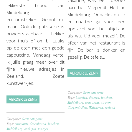
vakantie, was een bezoek
lekkerste brood van
aan het Vliegendt Hert in
Middelburg
Middelburg. Ondanks dat ik
en omstreken. Geloof mij
er naartoe ga voor een
maar. Ook de patisserie is
opdracht, voelt het altijd aan
onweerstaanbaar. Lekker
als wat tijd voor mezelf. De
voor thuis of om bij Luuks
sfeer van het restaurant is
op de eten met een goede
fijn. De bar is donker en
cappuccino. Vandaag vertel
gezellig. De tafels…
ik jullie graag meer over dit
fijne nieuwe adresjes in
VERDER LEZEN »
Zeeland. Zoete
kunstwerkjes…
Categorie:
Geen categorie
Tags:
borrelen
,
dineren
,
lunchen
,
VERDER LEZEN »
Middelburg
,
restaurant
,
uit eten
,
Vliegendt Hert
,
Walcheren
,
zeeland
Categorie:
Geen categorie
Tags:
croissants
,
desembrood
,
lunchen
,
Middelburg
,
ontbijten
,
taartjes
,