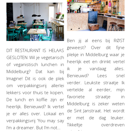
Ben jij al eens bij RØST
geweest? Over dit fijne
DIT RESTAURANT IS HELAAS
plekje in Middelburg waar je
GESLOTEN Wil je vegetarisch
heerlijk eet en drinkt vertel
of veganistisch lunchen in
ik je vandaag alles.
Middelburg? Dat kan bij
Benieuwd? Lees snel
Imagine! Dit is ook de plek
verder. Leukste straatje Ik
om verpakkingsvrij allerlei
vertelde al eerder, mijn
lekkers voor thuis te kopen.
favoriete straatje in
De lunch en koffie zijn er
Middelburg is zeker weten
heerlijk. Benieuwd? Ik vertel
de Sint Janstraat. Het wordt
je er alles over. Lokaal en
er met de dag leuker.
verpakkingsvrij ‘You may say
Tikkeltje overdreven
I’m a dreamer. But I’m not…