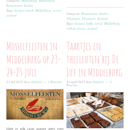
Categorie:
Middelburg
,
Middelburg
,
Restaurants
,
Steden
Tags:
hotspot
,
lunch
,
Middelburg
,
review
,
Categorie:
Restaurants
,
Steden
,
zeeland
Vlissingen
,
Vlissingen
,
Zeeland
Tags:
hotspot
,
koffie
,
lunch
,
Middelburg
,
ontbijt
,
review
,
zeeland
Mosselfeesten in
Taartjes en
Middelburg op 23-
theeleuten bij De
24-25 juli
Juf in Middelburg
23 juli 2015
door
Stefanie
3 Reacties
24 april 2015
door
Stefanie
6
Reacties
Het is elk jaar weer iets om