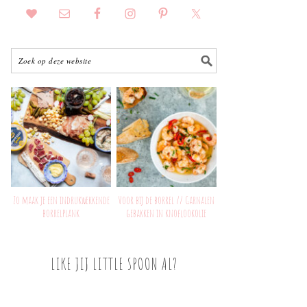
Zo maak je een indrukwekkende
Voor bij de borrel // Garnalen
borrelplank
gebakken in knoflookolie
LIKE JIJ LITTLE SPOON AL?