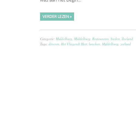
VERDER LEZEN »
Categorie:
Middelburg
,
Middelburg
,
Restaurants
,
Steden
,
Zeeland
Tags:
dineren
,
Het Vliegendt Hert
,
lunchen
,
Middelburg
,
zeeland