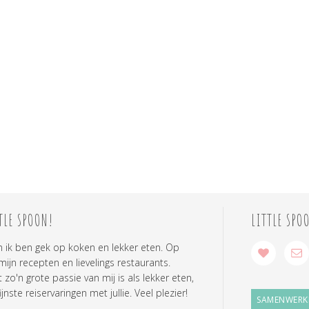
TLE SPOON!
LITTLE SPO
n ik ben gek op koken en lekker eten. Op
 mijn recepten en lievelings restaurants.
zo'n grote passie van mij is als lekker eten,
ijnste reiservaringen met jullie. Veel plezier!
SAMENWERK