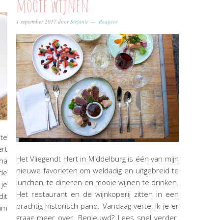
mooie wijnen
1 september 2017
door
Stefanie
Reageer
ite
ert
Het Vliegendt Hert in Middelburg is één van mijn
na
nieuwe favorieten om weldadig en uitgebreid te
de
lunchen, te dineren en mooie wijnen te drinken.
 je
Het restaurant en de wijnkoperij zitten in een
it
prachtig historisch pand. Vandaag vertel ik je er
am
graag meer over. Benieuwd? Lees snel verder.