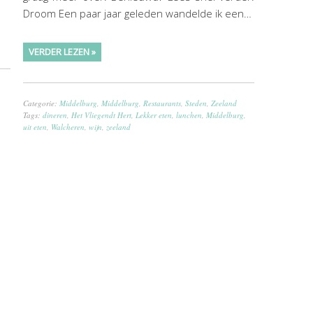
Droom Een paar jaar geleden wandelde ik een…
VERDER LEZEN »
Categorie:
Middelburg
,
Middelburg
,
Restaurants
,
Steden
,
Zeeland
Tags:
dineren
,
Het Vliegendt Hert
,
Lekker eten
,
lunchen
,
Middelburg
,
uit eten
,
Walcheren
,
wijn
,
zeeland