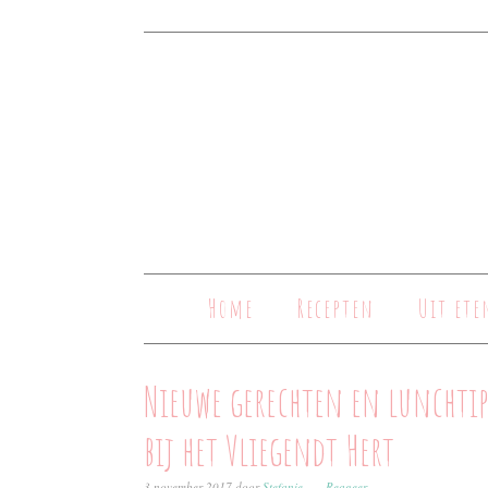
Home
Recepten
Uit ete
Nieuwe gerechten en lunchtip
bij het Vliegendt Hert
3 november 2017
door
Stefanie
Reageer