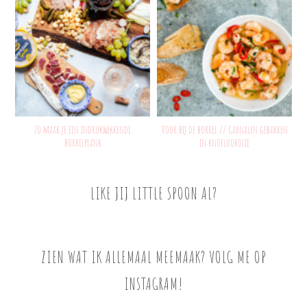
Zo maak je een indrukwekkende
Voor bij de borrel // Garnalen gebakken
borrelplank
in knoflookolie
LIKE JIJ LITTLE SPOON AL?
ZIEN WAT IK ALLEMAAL MEEMAAK? VOLG ME OP
INSTAGRAM!