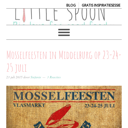
|
BLOG
GRATIS INSPIRATIESESSIE
Mosselfeesten in Middelburg op 23-24-
25 juli
23 juli 2015
door
Stefanie
3 Reacties