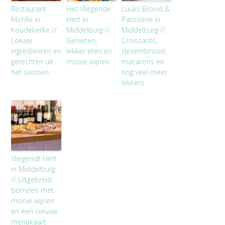
Restaurant
Het Vliegende
Luuks Brood &
Morille in
Hert in
Patisserie in
Koudekerke //
Middelburg //
Middelburg //
Lokale
Genieten,
Croissants,
ingrediënten en
lekker eten en
desembrood,
gerechten uit
mooie wijnen
macarons en
het seizoen
nog veel meer
lekkers
Vliegendt Hert
in Middelburg
// Uitgebreid
borrelen met
mooie wijnen
en een nieuwe
menukaart