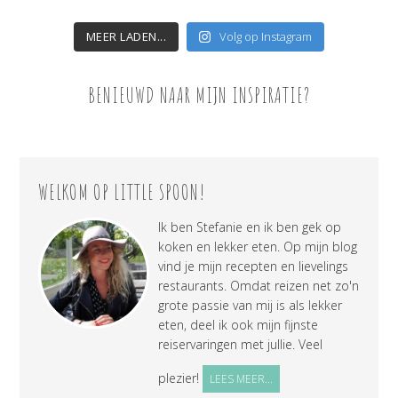
MEER LADEN...
Volg op Instagram
BENIEUWD NAAR MIJN INSPIRATIE?
WELKOM OP LITTLE SPOON!
Ik ben Stefanie en ik ben gek op
koken en lekker eten. Op mijn blog
vind je mijn recepten en lievelings
restaurants. Omdat reizen net zo'n
grote passie van mij is als lekker
eten, deel ik ook mijn fijnste
reiservaringen met jullie. Veel
plezier!
LEES MEER...