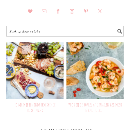
Zo maak je een indrukwekkende
Voor bij de borrel // Garnalen gebakken
borrelplank
in knoflookolie