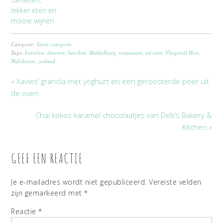
lekker eten en
mooie wijnen
Categorie:
Geen categorie
Tags:
borrelen
,
dineren
,
lunchen
,
Middelburg
,
restaurant
,
uit eten
,
Vliegendt Hert
,
Walcheren
,
zeeland
« Xavies’ granola met yoghurt en een geroosterde peer uit
de oven
Chai kokos karamel chocolaatjes van Deb’s Bakery &
Kitchen »
GEEF EEN REACTIE
Je e-mailadres wordt niet gepubliceerd.
Vereiste velden
zijn gemarkeerd met
*
Reactie
*