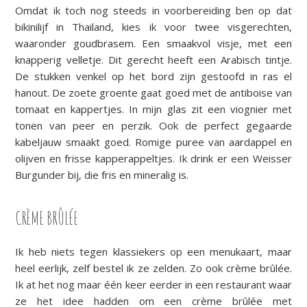
Omdat ik toch nog steeds in voorbereiding ben op dat
bikinilijf in Thailand, kies ik voor twee visgerechten,
waaronder goudbrasem. Een smaakvol visje, met een
knapperig velletje. Dit gerecht heeft een Arabisch tintje.
De stukken venkel op het bord zijn gestoofd in ras el
hanout. De zoete groente gaat goed met de antiboise van
tomaat en kappertjes. In mijn glas zit een viognier met
tonen van peer en perzik. Ook de perfect gegaarde
kabeljauw smaakt goed. Romige puree van aardappel en
olijven en frisse kapperappeltjes. Ik drink er een Weisser
Burgunder bij, die fris en mineralig is.
CRÈME BRÛLÉE
Ik heb niets tegen klassiekers op een menukaart, maar
heel eerlijk, zelf bestel ik ze zelden. Zo ook crème brûlée.
Ik at het nog maar één keer eerder in een restaurant waar
ze het idee hadden om een crème brûlée met