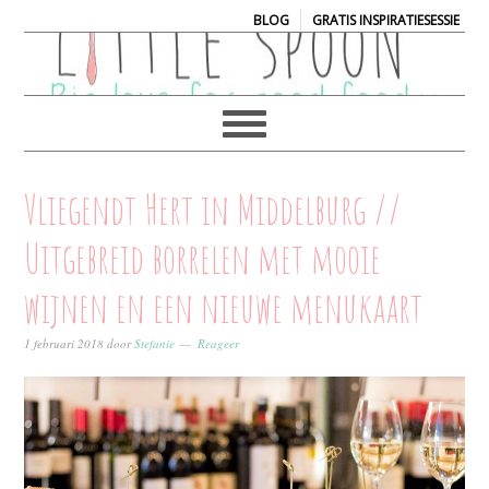
|
BLOG
GRATIS INSPIRATIESESSIE
Vliegendt Hert in Middelburg //
Uitgebreid borrelen met mooie
wijnen en een nieuwe menukaart
1 februari 2018
door
Stefanie
Reageer