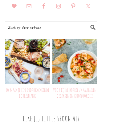
Zo maak je een indrukwekkende
Voor bij de borrel // Garnalen
borrelplank
gebakken in knoflookolie
LIKE JIJ LITTLE SPOON AL?