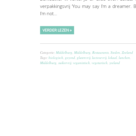
verpakkingsvrij ‘You may say I’m a dreamer. 
I’m not…
VERDER LEZEN »
Categorie:
Middelburg
,
Middelburg
,
Restaurants
,
Steden
,
Zeeland
Tags:
biologisch
,
gezond
,
glutenvrij
,
lactosevrij
,
lokaal
,
lunchen
,
Middelburg
,
suikervrij
,
veganistisch
,
vegetarisch
,
zeeland