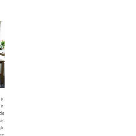
je
in
 de
uis
jk.
 en