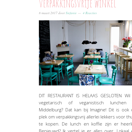
verpakkingsvrije winkel
8 maart 2017
door
Stefanie
4 Reacties
DIT RESTAURANT IS HELAAS GESLOTEN Wil 
vegetarisch of veganistisch lunchen 
Middelburg? Dat kan bij Imagine! Dit is ook
plek om verpakkingsvrij allerlei lekkers voor th
te kopen. De lunch en koffie zijn er heerli
Benieuwd? Ik vertel je er alles over. Lokaal