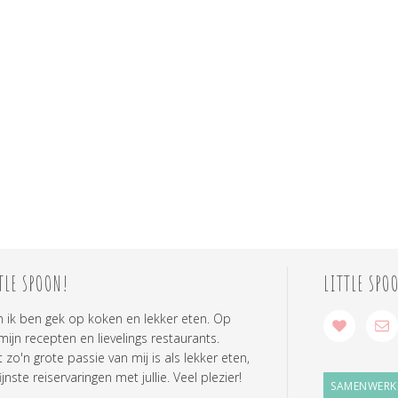
TLE SPOON!
LITTLE SPO
n ik ben gek op koken en lekker eten. Op
 mijn recepten en lievelings restaurants.
zo'n grote passie van mij is als lekker eten,
ijnste reiservaringen met jullie. Veel plezier!
SAMENWERK