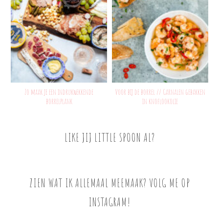
Zo maak je een indrukwekkende
Voor bij de borrel // Garnalen gebakken
borrelplank
in knoflookolie
LIKE JIJ LITTLE SPOON AL?
ZIEN WAT IK ALLEMAAL MEEMAAK? VOLG ME OP
INSTAGRAM!