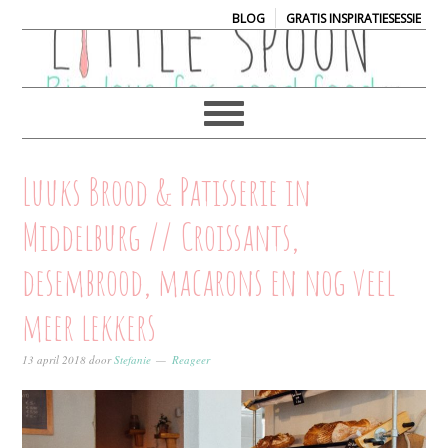
|
BLOG
GRATIS INSPIRATIESESSIE
Luuks Brood & Patisserie in
Middelburg // Croissants,
desembrood, macarons en nog veel
meer lekkers
13 april 2018
door
Stefanie
Reageer