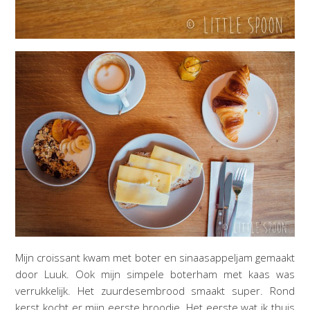
Mijn croissant kwam met boter en sinaasappeljam gemaakt
door Luuk. Ook mijn simpele boterham met kaas was
verrukkelijk. Het zuurdesembrood smaakt super. Rond
kerst kocht er mijn eerste broodje. Het eerste wat ik thuis