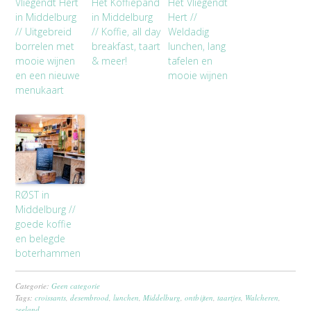
Vliegendt Hert
Het Koffiepand
Het Vliegendt
in Middelburg
in Middelburg
Hert //
// Uitgebreid
// Koffie, all day
Weldadig
borrelen met
breakfast, taart
lunchen, lang
mooie wijnen
& meer!
tafelen en
en een nieuwe
mooie wijnen
menukaart
RØST in
Middelburg //
goede koffie
en belegde
boterhammen
Categorie:
Geen categorie
Tags:
croissants
,
desembrood
,
lunchen
,
Middelburg
,
ontbijten
,
taartjes
,
Walcheren
,
zeeland