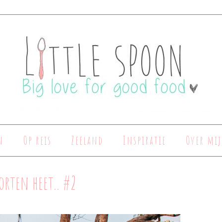
n
Op reis
Zeeland
Inspiratie
Over mij
orten heet.. #2