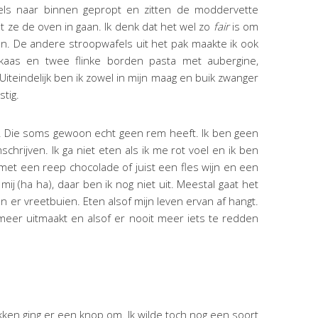
afels naar binnen gepropt en zitten de moddervette
t ze de oven in gaan. Ik denk dat het wel zo
fair
is om
en. De andere stroopwafels uit het pak maakte ik ook
 kaas en twee flinke borden pasta met aubergine,
teindelijk ben ik zowel in mijn maag en buik zwanger
tig.
. Die soms gewoon echt geen rem heeft. Ik ben geen
schrijven. Ik ga niet eten als ik me rot voel en ik ben
 met een reep chocolade of juist een fles wijn en een
ij (ha ha), daar ben ik nog niet uit. Meestal gaat het
er vreetbuien. Eten alsof mijn leven ervan af hangt.
meer uitmaakt en alsof er nooit meer iets te redden
ken ging er een knop om. Ik wilde toch nog een soort