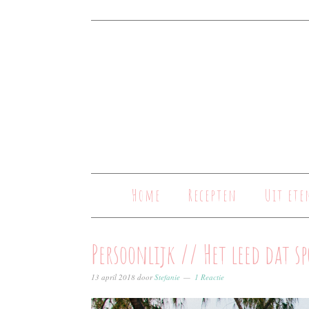
Home
Recepten
Uit ete
Persoonlijk // Het leed dat sp
13 april 2018
door
Stefanie
1 Reactie