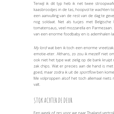
Terwijl ik dit typ heb ik net twee stroopw
kaasbroodjes in de tas, hoopvol te wachten to
een aanvulling van de rest van de dag te gev
nog soldaat. Net als tucjes met Belgische
tomatensaus, veel mozzarella en Parmezaan. Ui
van een enorme foodbaby en is ademhalen las
My lord
wat ben ik toch een enorme vreetzak
emotie-eter. Althans, zo zou ik mezelf niet om
ook niet het type wat zielig op de bank kruipt
zak chips. Wat er precies aan de hand is met m
goed, maar zodra ik uit de
sportflow
ben komen 
Me volproppen alsof het toch allemaal niets 
valt.
STOK ACHTER DE DEUR
Een week of zes voor we naar Thailand vertrok