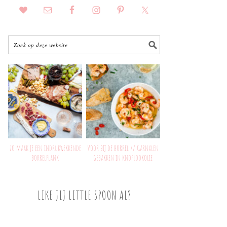
Zo maak je een indrukwekkende
Voor bij de borrel // Garnalen
borrelplank
gebakken in knoflookolie
LIKE JIJ LITTLE SPOON AL?