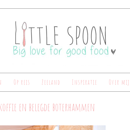
n
Op reis
Zeeland
Inspiratie
Over mij
koffie en belegde boterhammen