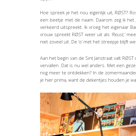
Hoe spreek je het nou eigenlijk uit, RØST? Ros
een beetje met de naam. Daarom zeg ik het 
verkeerd uitspreekt. Ik vroeg het eigenaar Bart 
vrouw spreekt RØST weer uit als
‘Reust,’
meer 
niet zoveel uit. De ‘o’ met het streepje blijft 
Aan het begin van de Sint Janstraat valt RØST
vervallen. Dat is nu wel anders. Met een gezel
nog meer te ontdekken? In de zomermaanden i
je hier prima, want de dekentjes houden je w