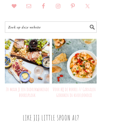
Zo maak je een indrukwekkende
Voor bij de borrel // Garnalen
borrelplank
gebakken in knoflookolie
LIKE JIJ LITTLE SPOON AL?