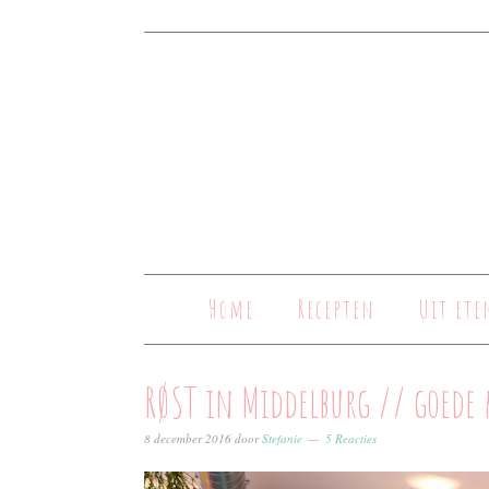
Home
Recepten
Uit ete
RØST in Middelburg // goede 
8 december 2016
door
Stefanie
5 Reacties