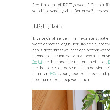
Ben jij al eens bij RØST geweest? Over dit fij
vertel ik je vandaag alles. Benieuwd? Lees sne
LEUKSTE STRAATJE
Ik vertelde al eerder, mijn favoriete straatj
wordt er met de dag leuker. Tikkeltje overdr
dan is deze straat wel echt een bezoek waar
bijzondere boetiekjes – van woonwinkel tot v
De Juf
met hun heerlijke taarten en high tea,
R
met het terras op de Vismarkt. In de winter zi
dan is er
RØST
, voor goede koffie, een ontbijt
boterham of kop soep voor lunch.